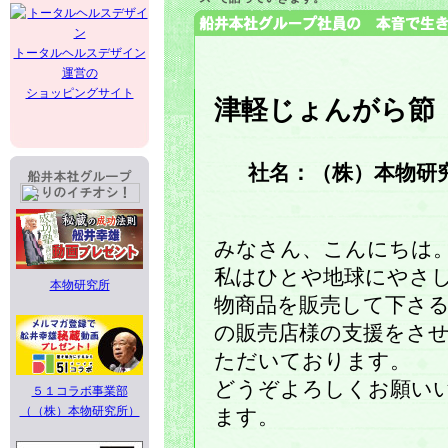
トータルヘルスデザイン
運営の
ショッピングサイト
津軽じょんがら節
社名：（株）本物研
みなさん、こんにちは
私はひとや地球にやさ
本物研究所
物商品を販売して下さ
の販売店様の支援をさ
ただいております。
どうぞよろしくお願い
５１コラボ事業部
（（株）本物研究所）
ます。