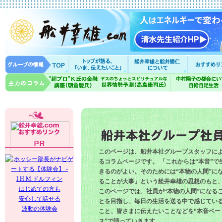
このページは、船井本社グループスタッフに
るコラムページです。 「これからは“本音”で
きるのがよい。そのためには“本物の人間”に
ることが大事」という舩井幸雄の思想のもと
はじめての方も
このページでは、社員が“本物の人間”になる
安心して話せる
とを目指し、毎日の生活を送る中で感じてい
波動の体験会
こと、皆さまに伝えたいことなどを“本音ベー
ス”で語っていきます。