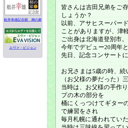
皆さんは吉田兄弟をご
しょうか？
舩井幸雄記念館 桐の家
以前、アサヒスーパー
ことがありますが、津
ご出身は北海道登別市。
今年でデビュー20周年
エヴァ・ビジョン
先日、記念コンサート
お兄さまは5歳の時、続
（お父様の夢だった）
当時は、お父様の手作
プの木の部分を
桶にくっつけてギター
で練習をされ
毎月札幌に通われてい
当時は三味線を習って