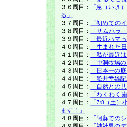
３６周目：
「息（いき）
る」
３７周目：
「初めての
３８周目：
「サムハラ
３９周目：
「最近ハマ
４０周目：
「生まれた
４１周目：
「私が最近
４２周目：
「中洞牧場の
４３周目：
「日本一の庭
４４周目：
「舩井幸雄記
４５周目：
「自然との共
４６周目：
「わくわく歯
４７周目：
「7/8（土
ます！」
４８周目：
「阿蘇での
４９周目：
「神社界の