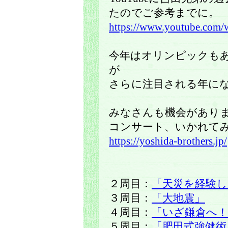
たのでご参考までに。
https://www.youtube.co
今年はオリンピックも
が
さらに注目される年に
みなさんも機会があり
コンサート、いかれて
https://yoshida-brothers.jp/
２周目：
「天災を経験し
３周目：
「大地震」
４周目：
「いざ鎌倉へ
５周目：
「肥田式強健術