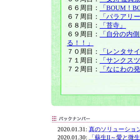
６６周目：
「BOUM！B
６７周目：
「パラアリ
６８周目：
「苔寺」
６９周目：
「自分の内側
る！！」
７０周目：
「レンタサ
７１周目：
「サンクス
７２周目：
「なにわの発
2020.01.31:
真のソリューショ
2020.01.30:
「蘇生II～愛と微