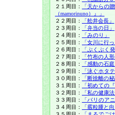
２１周目：
「天からの贈
（mamorinuno）』」
２２周目：
「舩井会長」
２３周目：
「弁当の日」
２４周目：
「みのり」
２５周目：
「女川に行
２６周目：
「ぷくぷく発
２７周目：
「竹布の人
２８周目：
「感動の石庭
２９周目：
「泳ぐホタテ
３０周目：
「断捨離の秘
３１周目：
「初めての『
３２周目：
「私の健康法
３３周目：
「バリのア
３４周目：
「霰粒腫と向
３５周目：
「まるでご