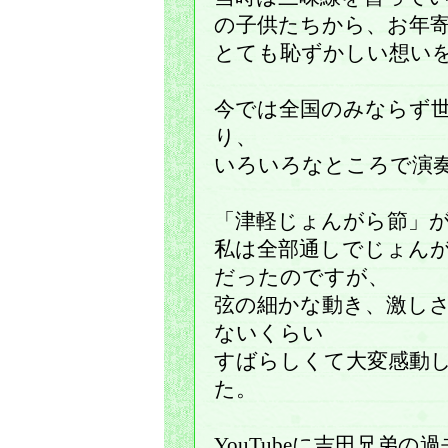
の子供たちから、お年
とても恥ずかしい想い
今では全国のみならず
り、
いろいろなところで演
「津軽じょんがら節」
私は全部通しでじょん
だったのですが、
弦の細かな動き、激し
ないくらい
すばらしくて大変感動
た。
YouTubeに吉田兄弟