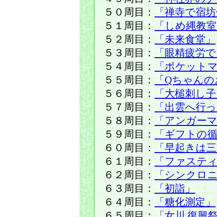
５０周目：
「禅寺で宿坊
５１周目：
「しめ縄教室
５２周目：
「未来食堂」
５３周目：
「眼精疲労で
５４周目：
「ポケット
５５周目：
「Qちゃんの
５６周目：
「大槌刺し
５７周目：
「出雲へ行
５８周目：
「アンガー
５９周目：
「ギフトの循
６０周目：
「早起きは三
６１周目：
「ファステ
６２周目：
「シンクロ
６３周目：
「初詣」
６４周目：
「糖化測定」
６５周目：
「女川 復興