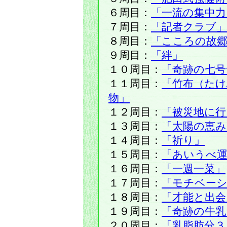
６周目：
「一流の集中力
７周目：
「記者クラブ」
８周目：
「こころの故
９周目：
「絆」
１０周目：
「奇跡の七号
１１周目：
「竹布（た
物」
１２周目：
「被災地に
１３周目：
「太陽の恵み
１４周目：
「祈り」
１５周目：
「あいうべ運
１６周目：
「一週一菜」
１７周目：
「モチベー
１８周目：
「才能と出会
１９周目：
「奇跡の牛乳
２０周目：
「乳脂肪分３