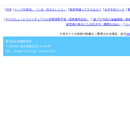
│
TOP
│
トップが語る、「いま、伝えたいこと」
│
舩井幸雄ってどんな人？
│
おすすめリンク
│
│
ヤスのちょっとスピリチュアルな世界情勢予測（高島康司先生）
│
“超プロ”K氏の金融講座（朝
経営者の幸せになる生き方（乗附なほみ）
│
リレ
※当サイトの内容の転載をご希望される場合、必ず
in
株式会社本物研究所
〒108-0014 東京都港区芝5-13-18-4F
TEL：03-3457-1271 FAX：03-3457-1272