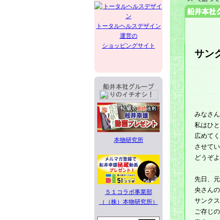
トータルヘルスデザイン
運営の
ショッピングサイト
サン
みなさん
私はひと
広めてく
本物研究所
させてい
どうぞよ
先日、元
央さんの
５１コラボ事業部
サンクス
（（株）本物研究所）
ご存じの