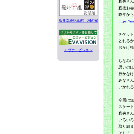
真央さん
直接お会
昨年から
舩井幸雄記念館 桐の家
https://m
チケット
とれるか
おかげ様
エヴァ・ビジョン
ちなみに
思いのほ
行かなけ
みなさん
いかれる
今回は無
スケート
真央さん
いろいろ
取り組ま
そして、