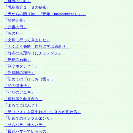
：
「奇跡の牛乳」
：
「乳脂肪分３．８の秘密」
：
「天からの贈り物 『守布（mamorinuno）』」
：
「舩井会長」
：
「弁当の日」
：
「みのり」
：
「女川に行ってきました」
：
「ぷくぷく発酵 自然に学ぶ酒造り」
：
「竹布の人形作りにチャレンジ」
：
「感動の石庭」
：
「泳ぐホタテ？！」
：
「断捨離の秘訣」
：
「初めての『ひしお（醤)』」
：
「私の健康法」
：
「バリのアニキ」
：
「霰粒腫と向き合う」
：
「まるでごはん？！」
：
「息（いき）を変えれば、生き方が変わる」
：
「初めてのインフルエンザ」
：
「サムハラ サムハラ」
：
「最近ハマっているもの」