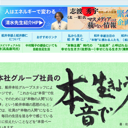
は、船井本社グループスタッフによ
ジです。 「これからは“本音”で生
い。そのためには“本物の人間”にな
事」という舩井幸雄の思想のもと、
では、社員が“本物の人間”になるこ
、毎日の生活を送る中で感じている
まに伝えたいことなどを“本音ベー
書：佐
ていきます。