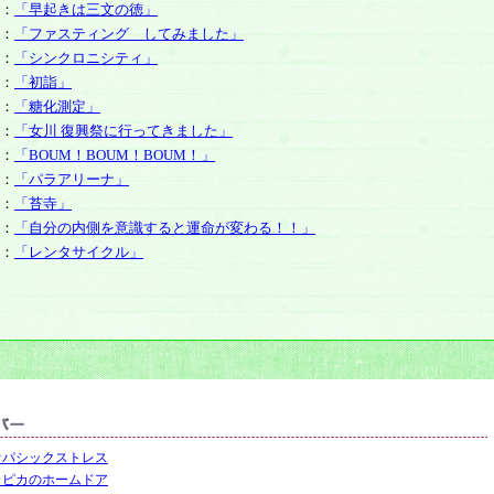
：
「早起きは三文の徳」
：
「ファスティング してみました」
：
「シンクロニシティ」
：
「初詣」
：
「糖化測定」
：
「女川 復興祭に行ってきました」
：
「BOUM！BOUM！BOUM！」
：
「パラアリーナ」
：
「苔寺」
：
「自分の内側を意識すると運命が変わる！！」
：
「レンタサイクル」
オパシックストレス
カピカのホームドア