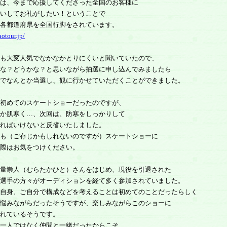
は、今まで応援してくださった全国のお客様に
いしてお礼がしたい！ということで
各都道府県を全国行脚をされています。
aotour.jp/
も大変人気でなかなかとりにくいと聞いていたので、
な？どうかな？と思いながら抽選に申し込んでみましたら
でなんとか当選し、観に行かせていただくことができました。
初めてのスケートショーだったのですが、
か肌寒く…、次回は、防寒をしっかりして
ればいけないと反省いたしました。
も（ご存じかもしれないのですが）スケートショーに
際はお気をつけください。
量崇人（むらたかひと）さんをはじめ、現役を引退された
選手の方々がオーディションを経て多く参加されていました。
自身、ご自分で構成などを考えることは初めてのことだったらしく
悩みながらだったそうですが、楽しみながらこのショーに
れているそうです。
一人ではなく仲間と一緒だったからこそ