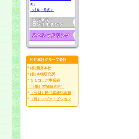
実』
（植草一秀氏）
* (株)船井本社
*
(株)本物研究所
*
５１コラボ事業部
（（株）本物研究所）
*
（公財）舩井幸雄記念館
*
（株）エヴァ・ビジョン