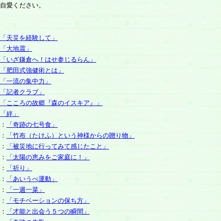
自愛ください。
「天災を経験して」
「大地震」
「いざ鎌倉へ！はせ参じるらん」
「肥田式強健術とは」
「一流の集中力」
「記者クラブ」
「こころの故郷『森のイスキア』」
「絆」
：
「奇跡の七号食」
：
「竹布（たけふ）という神様からの贈り物」
：
「被災地に行ってみて感じたこと」
：
「太陽の恵みをご家庭に！」
：
「祈り」
：
「あいうべ運動」
：
「一週一菜」
：
「モチベーションの保ち方」
：
「才能と出会う５つの瞬間」