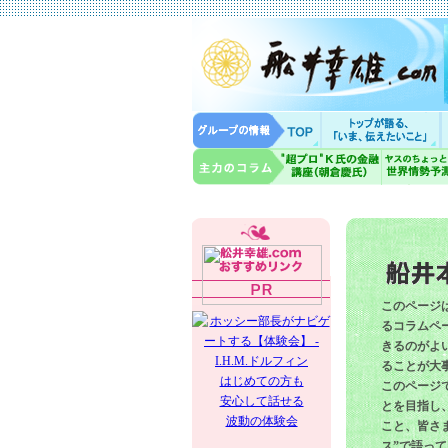
このページ
るコラムペー
きるのがよ
ることが大
はじめての方も
このページ
安心して話せる
とを目指し
波動の体験会
こと、皆さ
ス”で語っ