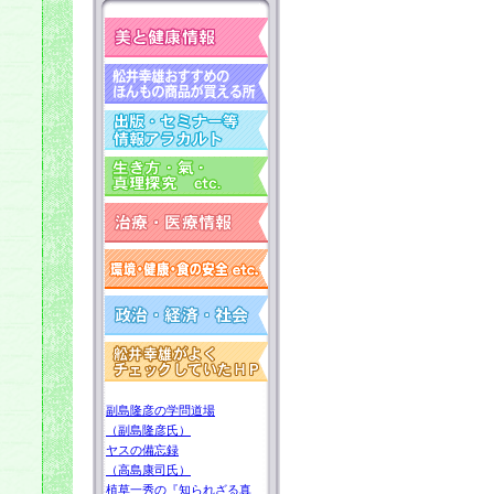
副島隆彦の学問道場
（副島隆彦氏）
ヤスの備忘録
（高島康司氏）
植草一秀の『知られざる真