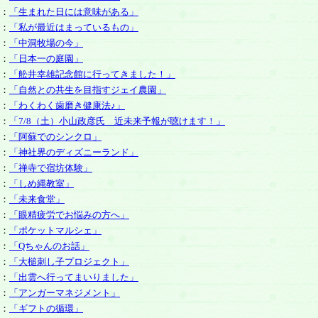
：
「生まれた日には意味がある」
：
「私が最近はまっているもの」
：
「中洞牧場の今」
：
「日本一の庭園」
：
「舩井幸雄記念館に行ってきました！」
：
「自然との共生を目指すジェイ農園」
：
「わくわく歯磨き健康法♪」
：
「7/8（土）小山政彦氏 近未来予報が聴けます！」
：
「阿蘇でのシンクロ」
：
「神社界のディズニーランド」
：
「禅寺で宿坊体験」
：
「しめ縄教室」
：
「未来食堂」
：
「眼精疲労でお悩みの方へ」
：
「ポケットマルシェ」
：
「Qちゃんのお話」
：
「大槌刺し子プロジェクト」
：
「出雲へ行ってまいりました」
：
「アンガーマネジメント」
：
「ギフトの循環」