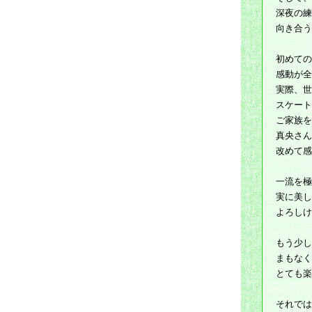
深夜の練
向き合う
初めての
感動が全
実際、世
スケート
ご家族を
真央さん
改めて感
一流を極
実に美し
よろしけ
もう少し
まもなく
とても楽
それでは