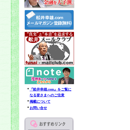
*
『舩井幸雄.com』をご覧に
なる皆さまへのご注意
*
掲載について
*
お問い合せ