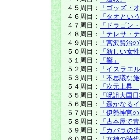
４５周目：
「ゴッズ・
４６周目：
「タオという
４７周目：
「ドラゴン
４８周目：
「テレサ・
４９周目：
「宮沢賢治の
５０周目：
「新しい女性
５１周目：
「響」
５２周目：
「イスラエ
５３周目：
「不思議な施
５４周目：
「次元上昇」
５５周目：
「呪詛大国日
５６周目：
「遥かなる
５７周目：
「伊勢神宮の
５８周目：
「古本屋で昔
５９周目：
「カバラの衝
６０周目：
「女神の時代