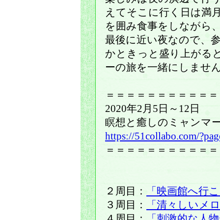
えてそこに行く日は満
を囲み食事をしながら
最後に近い夜なので、
かときっと盛り上がる
ーの旅を一緒にしませ
＝＝＝＝＝＝＝＝＝＝＝
2020年2月5日～12日
瞑想と癒しのミャンマ
https://51collabo.com/?pa
＝＝＝＝＝＝＝＝＝＝＝
２周目：
「映画館へ行こ
３周目：
「清々しいメ
４周目：
「刺激的な人物