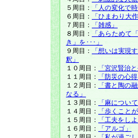
５周目：
「人の変化で時
６周目：
「ひまわり大
７周目：
「雑感」
８周目：
「あらためて「
き」を･･･」
９周目：
「想いは実現
釈」
１０周目：
「宮沢賢治と
１１周目：
「防災の心得
１２周目：
「書と陶の融
なる」
１３周目：
「麻につい
１４周目：
「歩くこと
１５周目：
「工夫をしよ
１６周目：
「アルゴ」
１７周目：
「私が過ごし