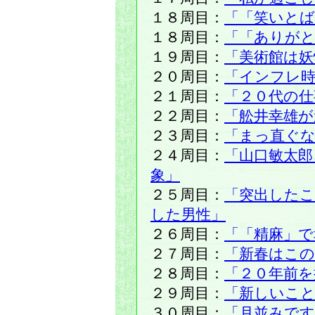
１８周目：
「「笑いとば
１８周目：
「「ありがと
１９周目：
「美術館は妖
２０周目：
「インフレ時
２１周目：
「２０代の仕
２２周目：
「舩井幸雄
２３周目：
「まっ直ぐ
２４周目：
「山口敏太
象」
２５周目：
「突出した
した男性」
２６周目：
「「精麻」で
２７周目：
「新春はこの
２８周目：
「２０年前を
２９周目：
「新しいこ
３０周目：
「月並みで