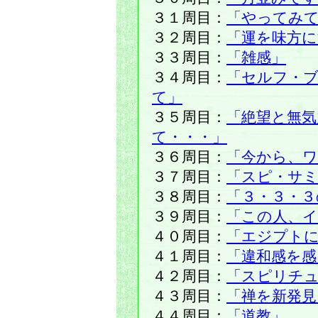
３１周目：
「やってみ
３２周目：
「運を味方
３３周目：
「雑感」
３４周目：
「セルフ・
て」
３５周目：
「絶望と無気
て・・・」
３６周目：
「今から、
３７周目：
「スピ・サ
３８周目：
「３・３・３
３９周目：
「この人、イ
４０周目：
「エジプト
４１周目：
「違和感を感
４２周目：
「スピリチュ
４３周目：
「禅を新発見
４４周目：
「道教」