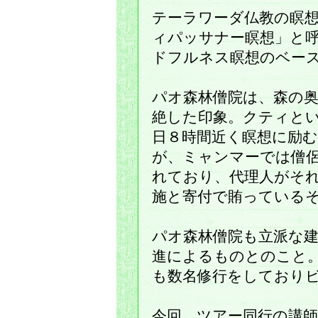
テーラワーダ仏教の瞑
ィパッサナー瞑想」と
ドフルネス瞑想のベー
パオ森林僧院は、森の
絶した印象。クティと
日８時間近く瞑想に励
が、ミャンマーでは僧
れており、代理人がそ
施と寄付で賄っている
パオ森林僧院も立派な
進によるものとのこと
も数名修行をしており
今回、ツアー同行の講