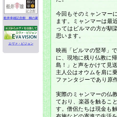
今回もそのミャンマー
舩井幸雄記念館 桐の家
ます。ミャンマーは最
ってはビルマの方が馴
思います。
エヴァ・ビジョン
映画「ビルマの竪琴」
に、現地に残り仏教に
島！」と声をかけて見
主人公はオウムを肩に
ファンタジーであり原
実際のミャンマーの仏
ており、楽器を触るこ
す。僧侶たちは現金も
布施などの寄進で生活