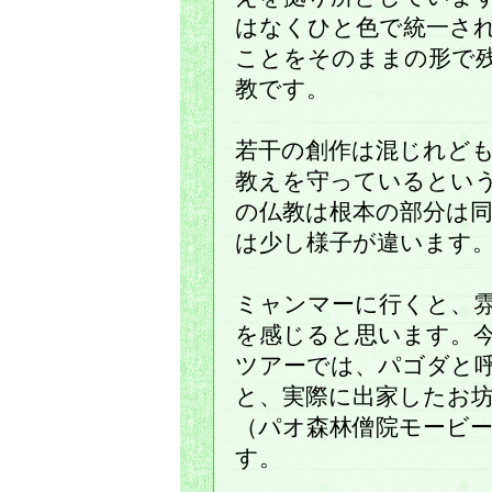
はなくひと色で統一さ
ことをそのままの形で
教です。
若干の創作は混じれど
教えを守っているとい
の仏教は根本の部分は
は少し様子が違います
ミャンマーに行くと、
を感じると思います。
ツアーでは、パゴダと
と、実際に出家したお
（パオ森林僧院モービ
す。