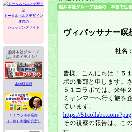
トータルヘルスデザイン
運営の
ショッピングサイト
ヴィパッサナー瞑
社名
皆様、こんにちは！５
ボの服部と申します。
本物研究所
５１コラボでは、来年
ミャンマーへ行く旅を
ています。
https://51collabo.com/?pa
５１コラボ事業部
（（株）本物研究所）
その視察の報告は、こ
た。