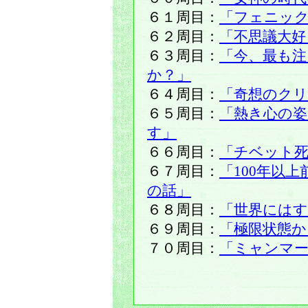
６１周目：
「フェニック
６２周目：
「不思議大好
６３周目：
「今、最も注
か？」
６４周目：
「奇想のク
６５周目：
「熱き心の姿
す」
６６周目：
「チベット死
６７周目：
「100年以
の話」
６８周目：
「世界には
６９周目：
「極限状態か
７０周目：
「ミャンマ