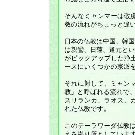
そんなミャンマーは敬
教の流れがちょっと違
日本の仏教は中国、韓国
は親鸞、日蓮、道元と
がピックアップした浄
ースにいくつかの宗派
それに対して、ミャン
教」と呼ばれる流れで
スリランカ、ラオス、
れた仏教です。
このテーラワーダ仏教
えを拠り所としていま