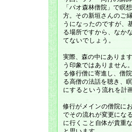
「パオ森林僧院」で瞑
方。その新垣さんのご
うになったのですが、
る場所ですから、なか
てないでしょう。
実際、森の中にありま
う印象ではありません
る修行僧に寄進し、僧
る高僧の法話を聴き、
にするという流れを計
修行がメインの僧院に
でその流れが変更にな
に行くこと自体が貴重
と思います。