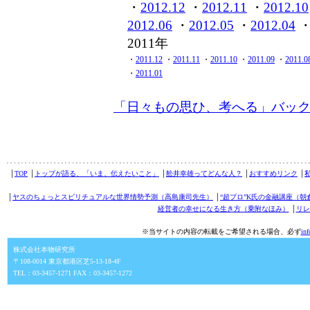
・
2012.12
・
2012.11
・
2012.10
2012.06
・
2012.05
・
2012.04
2011年
・
2011.12
・
2011.11
・
2011.10
・
2011.09
・
2011.0
・
2011.01
「日々もの思ひ、考へる」バッ
│
TOP
│
トップが語る、「いま、伝えたいこと」
│
舩井幸雄ってどんな人？
│
おすすめリンク
│
│
ヤスのちょっとスピリチュアルな世界情勢予測（高島康司先生）
│
“超プロ”K氏の金融講座（朝
経営者の幸せになる生き方（乗附なほみ）
│
リレ
※当サイトの内容の転載をご希望される場合、必ず
in
株式会社本物研究所
〒108-0014 東京都港区芝5-13-18-4F
TEL：03-3457-1271 FAX：03-3457-1272