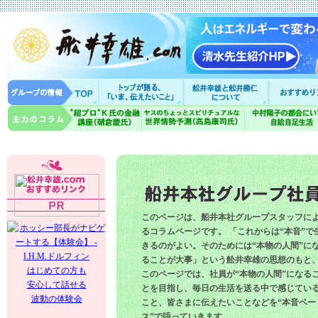
このページは、船井本社グループスタッフに
るコラムページです。 「これからは“本音”で
きるのがよい。そのためには“本物の人間”に
ることが大事」という舩井幸雄の思想のもと
はじめての方も
このページでは、社員が“本物の人間”になる
安心して話せる
とを目指し、毎日の生活を送る中で感じてい
波動の体験会
こと、皆さまに伝えたいことなどを“本音ベー
ス”で語っていきます。