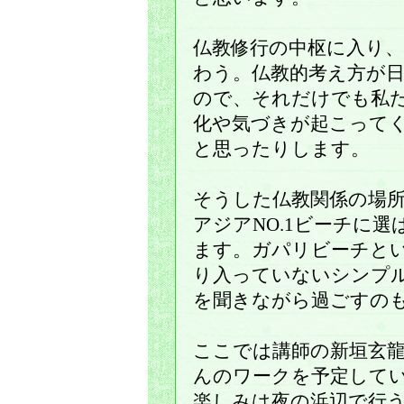
仏教修行の中枢に入り
わう。仏教的考え方が
ので、それだけでも私
化や気づきが起こって
と思ったりします。
そうした仏教関係の場
アジアNO.1ビーチに
ます。ガパリビーチと
り入っていないシンプ
を聞きながら過ごすの
ここでは講師の新垣玄
んのワークを予定して
楽しみは夜の浜辺で行