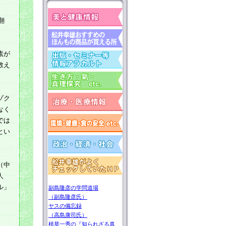
翻
。
素が
教え
ゾク
なく
では
とい
（中
人
ル」
副島隆彦の学問道場
（副島隆彦氏）
ヤスの備忘録
（高島康司氏）
植草一秀の『知られざる真