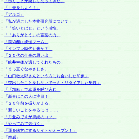
：
「歩くことが楽しくなってきた」
：
「工夫をしよう！」
：
「アルゴ」
：
「私が過ごした本物研究所について」
：
「「笑いとばせ」という感性」
：
「「ありがとう」の言葉の力」
：
「美術館は妖怪ブーム」
：
「インフレ時代到来か？」
：
「２０代の仕事の思い出」
：
「舩井幸雄が遺してくれたもの」
：
「まっ直ぐなやさしさ」
：
「山口敏太郎さんという方にお会いした印象」
：
「突出したことをしないでセミ・リタイアした男性」
：
「「精麻」で幸運を呼び込む」
：
「新春はこの人に注目！」
：
「２０年前を振りかえる」
：
「新しいことをやるには……」
：
「月並みですが持続のコツ」
：
「やってみて気づく」
：
「運を味方にするサイトがオープン！」
：
「雑感」