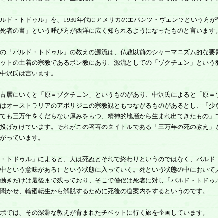
ルド・トドゥル」を、1930年代にアメリカのエバンツ・ヴェンツという方が
死者の書」という呼び方が西洋に広く知られるようになったものと言います
の「バルド・トドゥル」の教えの源流は、仏教以前のシャーマニズム的な要
ットの土着の宗教であるボン教にあり、源流としての「ゾクチェン」という
中沢氏は言います。
古層にいくと「原＝ゾクチェン」というものがあり、中沢氏によると「原＝
はオーストラリアのアボリジニの宗教観ともつながるものがあるとし、「少
ても三万年をくだらない厚みをもつ、精神的地層から生まれ出てきたもの」
投げかけています。それがこの著著のタイトルである「三万年の死の教え」
がっています。
・トドゥル」によると、人は死ぬとそれで終わりというのではなく、バルド
中という意味がある）という状態に入っていく。死という状態の中において
働きだけは最後まで残っており、そこで僧侶は死者に対し「バルド・トドゥ
聞かせ、輪廻転生から解脱するために死後の道案内をするというのです。
ボでは、その深淵な教えが育まれたチベットに行く旅を企画しています。