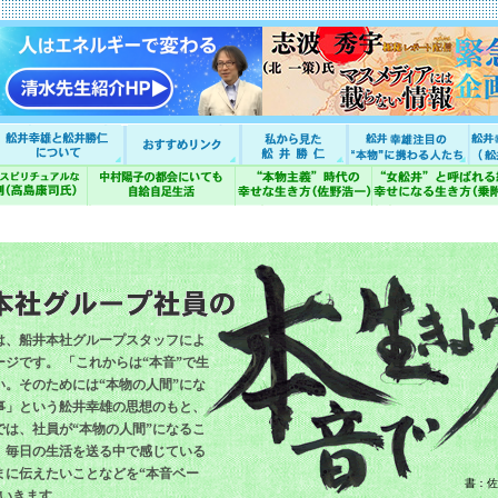
は、船井本社グループスタッフによ
ジです。 「これからは“本音”で生
い。そのためには“本物の人間”にな
事」という舩井幸雄の思想のもと、
では、社員が“本物の人間”になるこ
、毎日の生活を送る中で感じている
まに伝えたいことなどを“本音ベー
書：佐
ていきます。