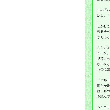
この「バ
訳し、「
しかしこ
残るチベ
があると
さらには
チェン」
見積もっ
ないかと
うのに繋
「バルド
間とか途
は、耳の
を読んで
５１コラ