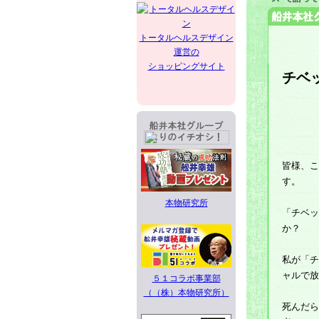
トータルヘルスデザイン
運営の
ショッピングサイト
チベ
皆様、こ
す。
本物研究所
「チベッ
か？
私が「チ
ャルで放
５１コラボ事業部
（（株）本物研究所）
死んだら