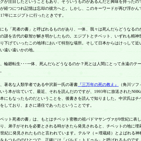
グが注目したということもあり、そういうものがあるんだと興味を持ったの
が経つにつれ記憶は忘却の彼方へと。しかし、このキーワードが再び浮かん
017年にエジプトに行ったときです。
にも「死者の書」と呼ばれるものがあり、一体、我々は死んだらどうなるの
の謎を古代の叡智が解き明かしたもの。エジプトとチベット、いずれも精神
り下げていったこの地球において特別な場所。そして日本からはけっして近
い遠い遠いかの地。
、輪廻転生･･･一体、死んだらどうなるのか？死とは人間にとって永遠のテ
。
、著名な人類学者である中沢新一氏の著書
『三万年の死の教え』
（角川ソフ
いう本が出ていて、最近、それを読んだのですが、1993年に放送されたNHK
本にもなったものだということを、後書きを読んで知りました。中沢氏はチ
をしており、まさに適任であったということです。
ベット死者の書」は、もとはチベット密教の祖パドマサンヴァが9世紀に表
り、弟子がそれを必要とされる時がきたら発見されると、チベットの地に埋
7世紀に発見されたものと言われています。テルマ（＝埋蔵経）とよばれる神
をもつもののひとつで、正確には「バルド・トドゥル」と呼ばれるものです