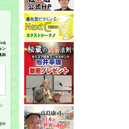
Wed)
ョン
真和
シ
理学