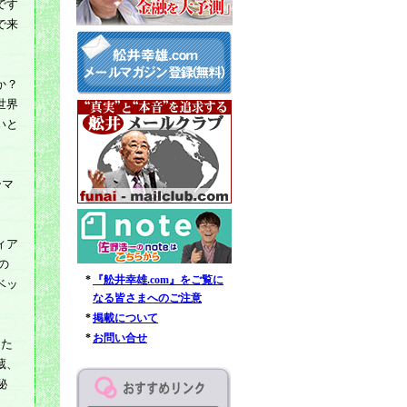
です
で来
か？
世界
いと
ーマ
ィア
の
*
『舩井幸雄.com』をご覧に
ベッ
なる皆さまへのご注意
*
掲載について
*
お問い合せ
した
蔵、
秘
。