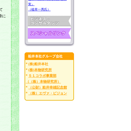
実』
て
（植草一秀氏）
療に
* (株)船井本社
*
(株)本物研究所
*
５１コラボ事業部
（（株）本物研究所）
*
（公財）舩井幸雄記念館
*
（株）エヴァ・ビジョン