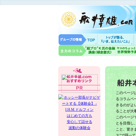
このページ
るコラムペー
きるのがよ
ることが大
はじめての方も
このページ
安心して話せる
とを目指し
波動の体験会
こと、皆さ
ス”で語っ