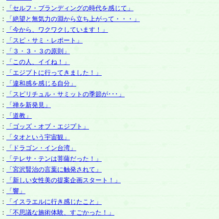
：
「セルフ・ブランディングの時代を感じて」
：
「絶望と無気力の淵から立ち上がって・・・」
：
「今から、ワクワクしています！」
：
「スピ・サミ・レポート」
：
「３・３・３の原則」
：
「この人、イイね！」
：
「エジプトに行ってきました！」
：
「違和感を感じる自分」
：
「スピリチュル・サミットの季節が･･･」
：
「禅を新発見」
：
「道教」
：
「ゴッズ・オブ・エジプト」
：
「タオという宇宙観」
：
「ドラゴン・イン台湾」
：
「テレサ・テンは菩薩だった！」
：
「宮沢賢治の言葉に触発されて」
：
「新しい女性美の提案企画スタート！」
：
「響」
：
「イスラエルに行き感じたこと」
：
「不思議な施術体験、すごかった！」