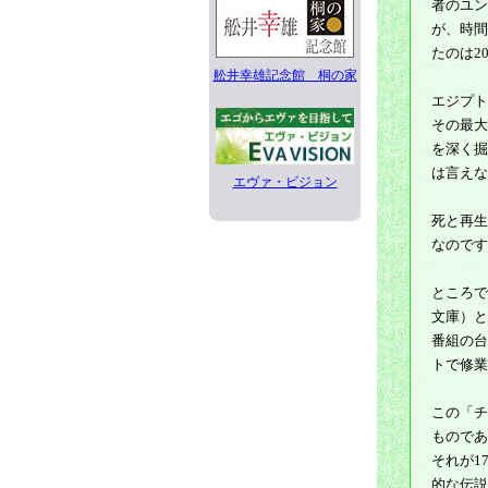
者のユン
が、時間
たのは2
舩井幸雄記念館 桐の家
エジプト
その最大
を深く掘
は言えな
エヴァ・ビジョン
死と再生
なのです
ところで
文庫）と
番組の台
トで修業
この「チ
ものであ
それが1
的な伝説