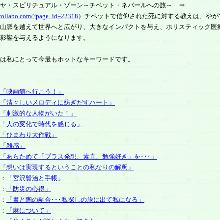
ラヤ・スピリチュアル・ゾーン～チベット・ネパールへの旅～ ⇒
1collabo.com/?page_id=22318
）チベットで信仰された死に対する教えは、やが
山脈を越えて世界へと広がり、大きなインパクトを与え、ホリスティック医
影響を与えるようになります。
は私にとって今最もホットなキーワードです。
「映画館へ行こう！」
「清々しいメロディに紡ぎだすハート」
「刺激的な人物がいた！」
「人の変化で時代を感じる」
「ひまわり大作戦」
「雑感」
「あらためて「プラス発想、素直、勉強好き」を･･･」
「想いは実現するということの私なりの解釈」
：
「宮沢賢治と手帳」
：
「防災の心得」
：
「書と陶の融合･･･私探しの旅に出て私になる」
：
「麻について」