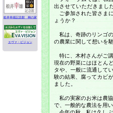
出させていただきまし
ご参加された皆さまに
舩井幸雄記念館 桐の家
ょうか？
私は、奇跡のリンゴの
の農業に関して想いを
エヴァ・ビジョン
特に、木村さんがご講
現在の野菜にはほとん
タや、一般に流通して
験の結果、腐ってカビ
ました。
私の実家のお米は農協
で、一般的な農法を用
今年の秋、私は久しぶ