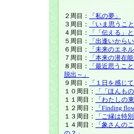
２周目：
「私の夢」
３周目：
「いま思うこ
４周目：
「「伝える」と
５周目：
「出逢いから
６周目：
「未来のエネ
７周目：
「本来の潜在能
８周目：
「最近思うこ
脱出～」
９周目：
「１日を感じ
１０周目：
「「ほんもの
１１周目：
「わたしの東
１２周目：
「Finding
１３周目：
「ご縁は特
１４周目：
「象さんの
の？」