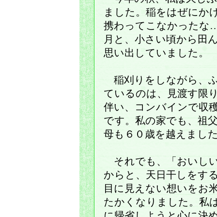
ました。稲をはぜにか
携わってこなかったな
月と、小さい頃から田
思い出していました。
稲刈りをしながら、ふ
ているのは、見渡す限
伴い、コンバインで収
です。私の家でも、祖
母も６０歳を越えまし
それでも、「おいしい
からと、天日干しをす
目に見えない想いをお
たかくなりました。私
に帰省しようと心に決