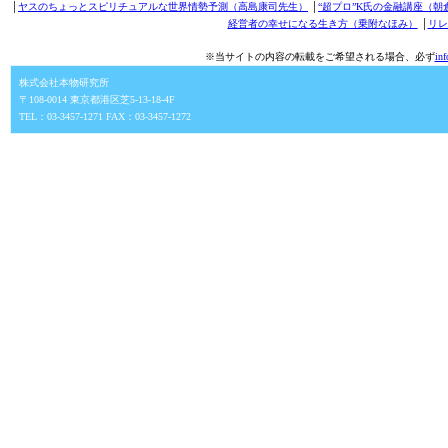
│
ヤスのちょっとスピリチュアルな世界情勢予測（高島康司先生）
│
“超プロ”K氏の金融講座（朝
経営者の幸せになる生き方（乗附なほみ）
│
リレ
※当サイトの内容の転載をご希望される場合、必ず
in
株式会社本物研究所
〒108-0014 東京都港区芝5-13-18-4F
TEL：03-3457-1271 FAX：03-3457-1272