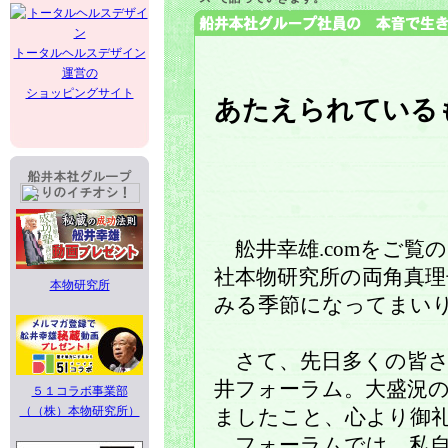
トータルヘルスデザイン
運営の
ショッピングサイト
あたえられている
舩井幸雄.comをご覧
社本物研究所の両角真
本物研究所
みる季節になってまい
さて、先日多くの皆さ
井フォーラム。大盛況
５１コラボ事業部
（（株）本物研究所）
ましたこと、心より御
フォーラムでは、私自