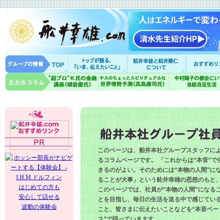
このページは、船井本社グループスタッフに
るコラムページです。 「これからは“本音”で
きるのがよい。そのためには“本物の人間”に
ることが大事」という舩井幸雄の思想のもと
はじめての方も
このページでは、社員が“本物の人間”になる
安心して話せる
とを目指し、毎日の生活を送る中で感じてい
波動の体験会
こと、皆さまに伝えたいことなどを“本音ベー
ス”で語っていきます。