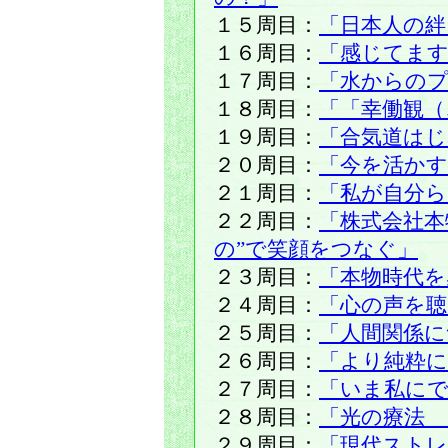
１５周目：
「日本人の絆
１６周目：
「感じてま
１７周目：
「水からの
１８周目：
「「幸働観（
１９周目：
「合気道はじ
２０周目：
「今を活かす
２１周目：
「私が自分
２２周目：
「株式会社本
の”で笑顔をつなぐ」
２３周目：
「本物時代を
２４周目：
「心の声を聴
２５周目：
「人間関係に
２６周目：
「より純粋に
２７周目：
「いま私に
２８周目：
「光の療法 
２９周目：
「現代ストレ