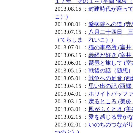
１７年 その１～ (平間 保枝
2013.08.15 ：
封建時代が座って
こ）)
2013.08.01 ：
避病院への道 (
2013.07.15 ：
八月二十四日 三
（てらしま れいこ）)
2013.07.01 ：
猫の事務所 (室井
2013.06.15 ：
義経が好き (室井
2013.06.01 ：
琵琶と旅して (室
2013.05.15 ：
戦後の話（随想）
2013.05.01 ：
戦争への足音 (
2013.04.15 ：
思い出の記 (西
2013.04.01 ：
ホワイトバッファ
2013.03.15 ：
戻るところ (美炎
2013.03.01 ：
風がふくとき (美
2013.02.15 ：
愛を感じる豊かな
2013.02.01 ：
いのちのつながり
つのぶ）)