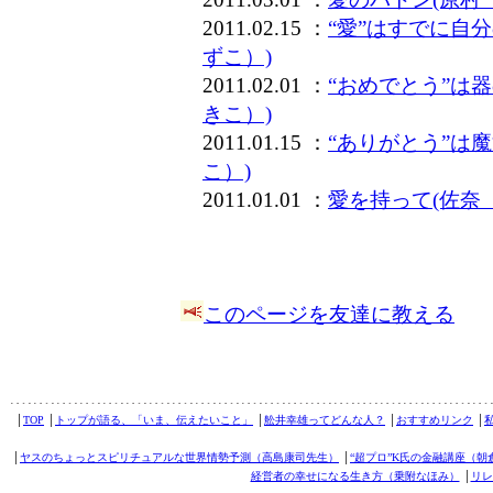
2011.02.15 ：
“愛”はすでに自
ずこ）)
2011.02.01 ：
“おめでとう”は
きこ）)
2011.01.15 ：
“ありがとう”は
こ）)
2011.01.01 ：
愛を持って(佐奈
このページを友達に教える
│
TOP
│
トップが語る、「いま、伝えたいこと」
│
舩井幸雄ってどんな人？
│
おすすめリンク
│
│
ヤスのちょっとスピリチュアルな世界情勢予測（高島康司先生）
│
“超プロ”K氏の金融講座（朝
経営者の幸せになる生き方（乗附なほみ）
│
リレ