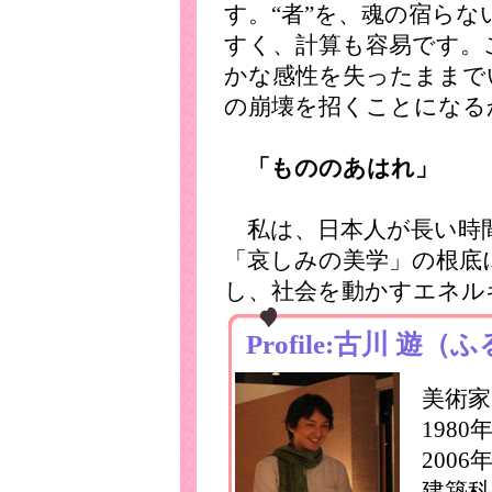
す。“者”を、魂の宿らな
すく、計算も容易です。
かな感性を失ったままで
の崩壊を招くことになる
「もののあはれ」
私は、日本人が長い時
「哀しみの美学」の根底
し、社会を動かすエネル
Profile:古川 遊
美術
198
200
建築科