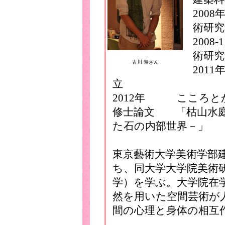
200
術研究
200
術研究
古川 遊さん
2011
立
2012年 こころと
修士論文 「枯山水庭
た石の内部世界－」
東京藝術大学美術学部
ち、同大学大学院美術
学）を学ぶ。大学院在
然を用いた空間芸術が
間の心理と身体の相互