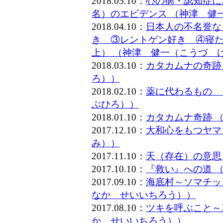
2018.05.10：
心の病・認知症に
名）のエビデンス （神津 健
2018.04.10：
日本人の不名誉な
き ③レントゲン好き ④寝た
上） （神津 健一（こうづ 
2018.03.10：
カタカムナの奇跡
ろ））
2018.02.10：
薬に代わるもの 
ぶひろ））
2018.01.10：
カタカムナ奇跡 
2017.12.10：
大和心をもつヤマ
み））
2017.11.10：
天（存在）の意思
2017.10.10：
『救い』への道 
2017.09.10：
海底村～ソマチッ
なか せいいちろう））
2017.08.10：
ツキを呼ぶこと～
か せいいちろう））