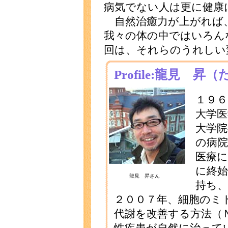
病気でない人は更に健康
自然治癒力が上がれば
我々の体の中ではいろん
回は、それらのうれしい
Profile:龍見 
１９６
大学医
大学院
の病
医療
に終
龍見 昇さん
持ち、
２００７年、細胞のミ
代謝を改善する方法（