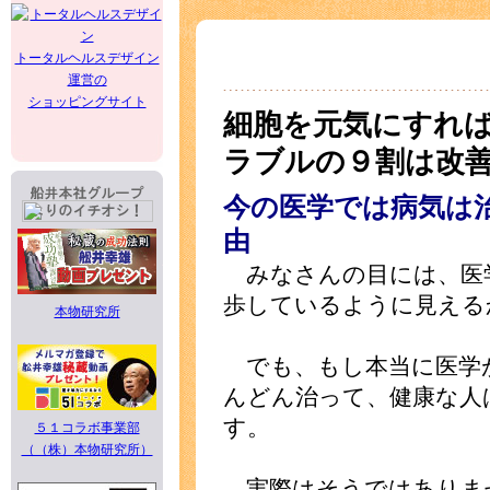
トータルヘルスデザイン
運営の
ショッピングサイト
細胞を元気にすれ
ラブルの９割は改
今の医学では病気は
由
みなさんの目には、医
歩しているように見える
本物研究所
でも、もし本当に医学
んどん治って、健康な人
す。
５１コラボ事業部
（（株）本物研究所）
実際はそうではありま