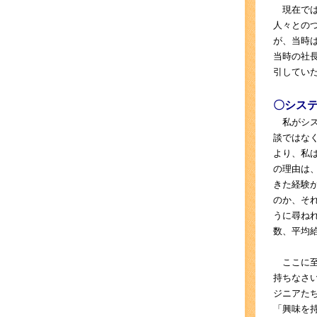
現在では
人々との
が、当時
当時の社
引してい
〇シス
私がシス
談ではな
より、私
の理由は
きた経験
のか、そ
うに尋ね
数、平均
ここに至
持ちなさ
ジニアた
「興味を