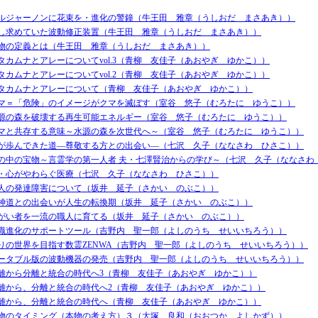
ルジャーノンに花束を・進化の警鐘（牛王田 雅章（うしおだ まさあき））
し求めていた波動修正装置（牛王田 雅章（うしおだ まさあき））
物の定義とは（牛王田 雅章（うしおだ まさあき））
タカムナとアレーについてvol.3（青柳 友佳子（あおやぎ ゆかこ））
タカムナとアレーについてvol.2（青柳 友佳子（あおやぎ ゆかこ））
タカムナとアレーについて（青柳 友佳子（あおやぎ ゆかこ））
マ＝「危険」のイメージがクマを滅ぼす（室谷 悠子（むろたに ゆうこ））
源の森を破壊する再生可能エネルギー（室谷 悠子（むろたに ゆうこ））
マと共存する意味～水源の森を次世代へ～（室谷 悠子（むろたに ゆうこ））
が歩んできた道―尊敬する方との出会い―（七沢 久子（ななさわ ひさこ））
の中の宝物～言霊学の第一人者 夫・七澤賢治からの学び～（七沢 久子（ななさわ
・心がやわらぐ医療（七沢 久子（ななさわ ひさこ））
人の発達障害について（坂井 延子（さかい のぶこ））
神道との出会いが人生の転換期（坂井 延子（さかい のぶこ））
がい者を一流の職人に育てる（坂井 延子（さかい のぶこ））
識進化のサポートツール（吉野内 聖一郎（よしのうち せいいちろう））
りの世界を目指す数霊ZENWA（吉野内 聖一郎（よしのうち せいいちろう））
ータブル版の波動機器の発売（吉野内 聖一郎（よしのうち せいいちろう））
離から分離と統合の時代へ3（青柳 友佳子（あおやぎ ゆかこ））
離から、分離と統合の時代へ2（青柳 友佳子（あおやぎ ゆかこ））
離から、分離と統合の時代へ（青柳 友佳子（あおやぎ ゆかこ））
物のタイミング（本物の考え方）３（大塚 良和（おおつか よしかず））