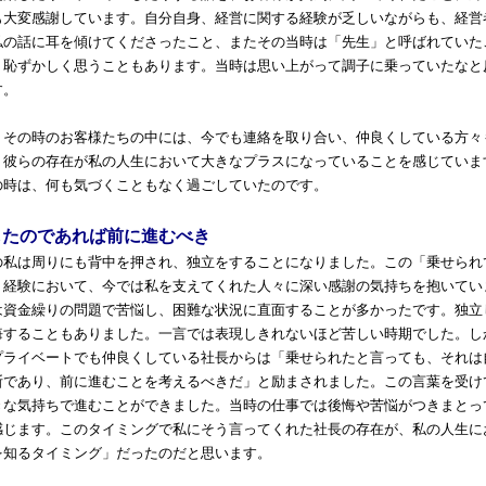
も大変感謝しています。自分自身、経営に関する経験が乏しいながらも、経営
私の話に耳を傾けてくださったこと、またその当時は「先生」と呼ばれていた
、恥ずかしく思うこともあります。当時は思い上がって調子に乗っていたなと
す。
その時のお客様たちの中には、今でも連絡を取り合い、仲良くしている方々
。彼らの存在が私の人生において大きなプラスになっていることを感じていま
の時は、何も気づくこともなく過ごしていたのです。
したのであれば前に進むべき
私は周りにも背中を押され、独立をすることになりました。この「乗せられ
う経験において、今では私を支えてくれた人々に深い感謝の気持ちを抱いてい
は資金繰りの問題で苦悩し、困難な状況に直面することが多かったです。独立
悔することもありました。一言では表現しきれないほど苦しい時期でした。し
プライベートでも仲良くしている社長からは「乗せられたと言っても、それは
断であり、前に進むことを考えるべきだ」と励まされました。この言葉を受け
きな気持ちで進むことができました。当時の仕事では後悔や苦悩がつきまとっ
感じます。このタイミングで私にそう言ってくれた社長の存在が、私の人生に
を知るタイミング」だったのだと思います。