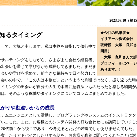
2023.07.10（第
★今回の執筆者★
知るタイミング
イリアール株式会社 
取締役 大塚 良和さ
して、大塚と申します。私は本物を目指して修行中で
回目）
（大塚 良和さんの詳
サルティングをしながら、さまざまな会社や経営者、
プロフィールはページ
の出会いを通じて学びながら成長してきました。まだま
あります。）
出会いや学びを求めて、前向きな気持ちで日々努力して
出会いの中で、「この人は本物だ」というような判断ではなく、振り返った時
タイミングの出会いが自分の人生で本当に意義深いものだったと感じる瞬間が
回は、そのような稼働やタイミングについてコラムにまとめてみました。
上がりや勘違いからの成長
テムエンジニアとして活動し、プログラミングやシステムのインストラクタ
ていました。また、お客様とのシステム開発の打ち合わせにも訪問していまし
は20代前半から後半であり、今考えるとただの若造でしかありませんでした。
提案したりアドバイスしたりする話を、お客様が真剣に聞いてくれたことに対