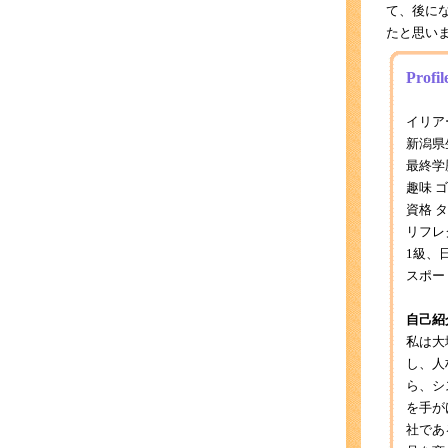
て、後に
たと思い
Pro
イリア
新潟県
最終学
趣味 
資格 
リフレ
1級、
スポー
自己紹
私は大
し、人
ら、シ
を手が
社であ