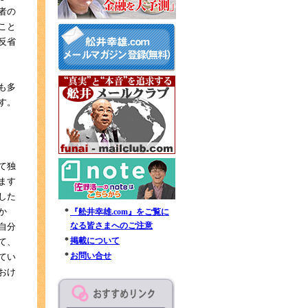
者の
こと
反省
も多
す。
て独
ます
した
か
*
『舩井幸雄.com』をご覧に
なる皆さまへのご注意
自分
*
掲載について
て、
*
お問い合せ
てい
おけ