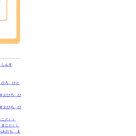
ま
 しんす
えひろ ひと
（すえひろ ひ
（すえひろ ひ
まこと））
 まこと））
おおだち ま