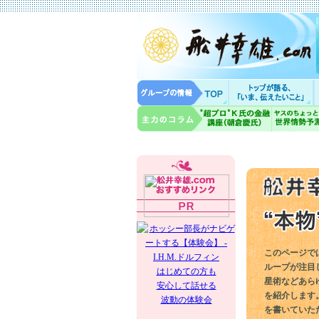
このページで
ループが注目
はじめての方も
星術などあら
安心して話せる
を紹介します
波動の体験会
を書いていた