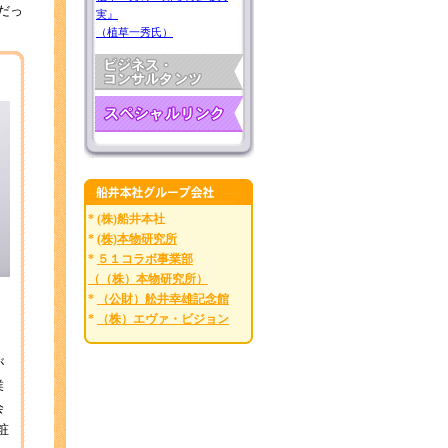
だっ
実』
（植草一秀氏）
* (株)船井本社
*
(株)本物研究所
*
５１コラボ事業部
（（株）本物研究所）
*
（公財）舩井幸雄記念館
*
（株）エヴァ・ビジョン
が
業
会
粧