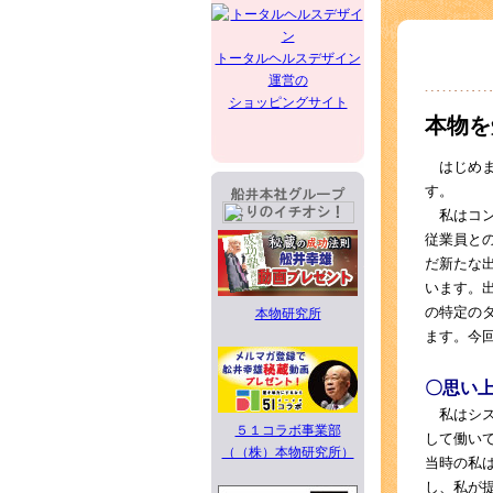
トータルヘルスデザイン
運営の
ショッピングサイト
本物を
はじめま
す。
私はコン
従業員と
だ新たな
います。
の特定の
本物研究所
ます。今
〇思い
私はシス
５１コラボ事業部
して働い
（（株）本物研究所）
当時の私
し、私が