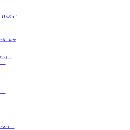
 けんや））
やぎ ゆか
）
グン））
））
））
いへい））