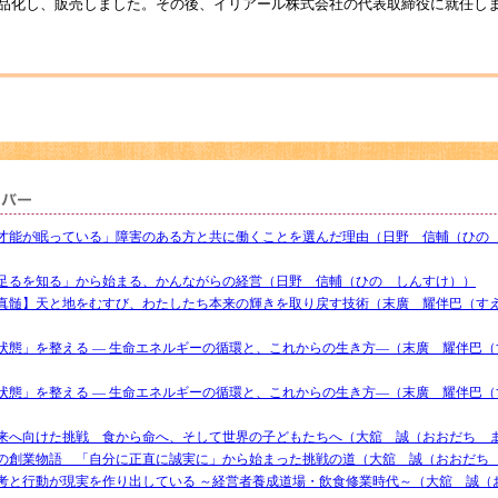
品化し、販売しました。その後、イリアール株式会社の代表取締役に就任し
才能が眠っている」障害のある方と共に働くことを選んだ理由（日野 信輔（ひの
足るを知る」から始まる、かんながらの経営（日野 信輔（ひの しんすけ））
真髄】天と地をむすび、わたしたち本来の輝きを取り戻す技術（末廣 耀伴巴（す
状態」を整える ― 生命エネルギーの循環と、これからの生き方―（末廣 耀伴巴
状態」を整える ― 生命エネルギーの循環と、これからの生き方―（末廣 耀伴巴
来へ向けた挑戦 食から命へ、そして世界の子どもたちへ（大舘 誠（おおだち 
の創業物語 「自分に正直に誠実に」から始まった挑戦の道（大舘 誠（おおだち
考と行動が現実を作り出している ～経営者養成道場・飲食修業時代～（大舘 誠（