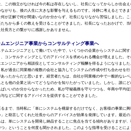
、この独立がなければ今の私は存在しないし、社長になってからしか出会え
つながりも、後の人生に大きな影響を与えるものです。冷静に考えるとできま
は何が正解で何が間違いなのか分からず、社長になりながら苦悩しました。こ
長たちから多くの教えを受けることができました。社長になったおかげで、当
た社長方との繋がりに感謝しかありません。
テムエンジニア事業からコンサルティング事業へ
テムエンジニアとして働いていた中で、いくつかの企業からシステムに関す
く、コンサルティングとしてのアドバイスを求められる機会が増えました。そ
はエンジニアから相談役としてコンサルティング報酬を得るようになりました
、私が過去に同業種の複数の会社と協力してシステムの作成や打ち合わせを行
があったからだと思います。経営者たちは、自社が同業種の中で一般的なレベ
れとも他の企業と比べてどうなのかを知りたがっていました。しかし、誰にど
ればいいのか分からなかったため、私が守秘義務を守りつつも、年商や平均従
給与などに関するアドバイスを提供することができました。
るまで、当時私に「単にシステムを構築するだけでなく、お客様の事業に興
い」と助言してくれた社長からのアドバイスが効果を発揮しています。最近の
ちは、単にシステムを開発し納品することに焦点を当てる傾向がありますが、
持つ」ということを何度も聞かされました。このような指導を受けることによ