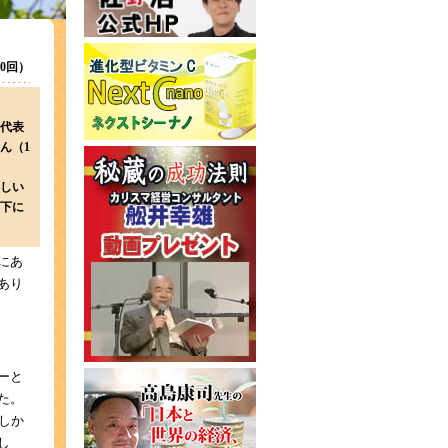
150回）
代表
ん（1
しい
下に
にあ
あり
ーと
た。
しか
し