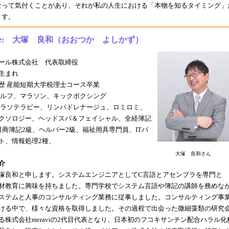
なって気付くことがあり、それが私の人生における「本物を知るタイミング」
ます。
file: 大塚 良和（おおつか よしかず）
ール株式会社 代表取締役
生まれ
歴 産能短期大学税理士コース卒業
ゴルフ、マラソン、キックボクシング
タラソテラピー、リンパドレナージュ、ロミロミ、
クソロジー、ヘッドスパ＆フェイシャル、全経簿記
日商簿記2級、ヘルパー2級、福祉用具専門員、ITパ
ト、情報処理2種、
大塚 良和さん
介
塚良和と申します。システムエンジニアとしてC言語とアセンブラを専門と
材教育に興味を持ちました。専門学校でシステム言語や簿記の講師を務めな
ステムと人事のコンサルティング業務に従事しました。コンサルティング事
ける中で、様々な資格を取得しました。その過程で出会った微細藻類の研究
る株式会社meraviの2代目代表となり、日本初のフコキサンチン配合ハラル化