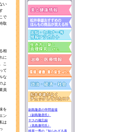
ない
す
こで
時取
る相
れに
。こ
って
ルな
のよ
業員
味を
副島隆彦の学問道場
（副島隆彦氏）
エン
ヤスの備忘録
私は
（高島康司氏）
っ
植草一秀の『知られざる真