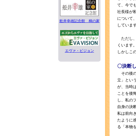
て、今で
社長様が
について
舩井幸雄記念館 桐の家
していま
ただし、
くいます
エヴァ・ビジョン
しかしこ
〇決断
その後の
立」とい
が、当時
ことを後
し、私の
自身の決
私は前向
たように
る「本物