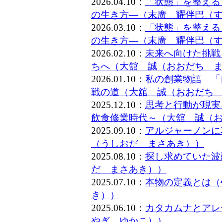
2026.04.10：
「状態」を整える
の生き方―（末廣 耀伴巴（
2026.03.10：
「状態」を整える
の生き方―（末廣 耀伴巴（
2026.02.10：
未来へ向けた挑戦
ちへ（大舘 誠（おおだち 
2026.01.10：
私の創業物語 「
戦の道（大舘 誠（おおだち
2025.12.10：
思考と行動が現実
飲食修業時代～（大舘 誠（
2025.09.10：
アルジャーノンに
（うしおだ まさあき））
2025.08.10：
探し求めていた波
だ まさあき））
2025.07.10：
本物の定義とは（
き））
2025.06.10：
カタカムナとアレー
やぎ ゆかこ））