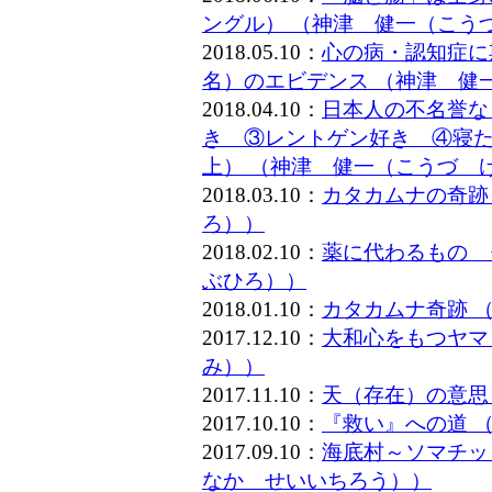
ングル） （神津 健一（こう
2018.05.10：
心の病・認知症に
名）のエビデンス （神津 健
2018.04.10：
日本人の不名誉な
き ③レントゲン好き ④寝た
上） （神津 健一（こうづ 
2018.03.10：
カタカムナの奇跡
ろ））
2018.02.10：
薬に代わるもの 
ぶひろ））
2018.01.10：
カタカムナ奇跡 
2017.12.10：
大和心をもつヤマ
み））
2017.11.10：
天（存在）の意思
2017.10.10：
『救い』への道 
2017.09.10：
海底村～ソマチッ
なか せいいちろう））