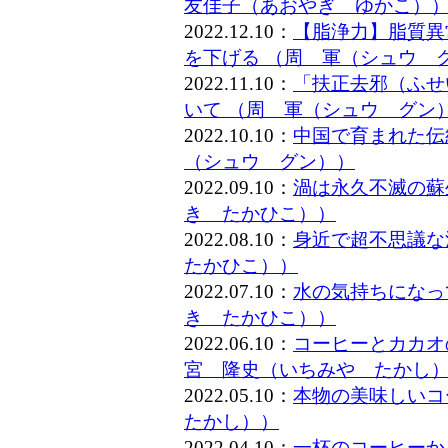
友佳子（あおやぎ ゆかこ）
2022.12.10：
【脂浄力】脂質異
を下げる （周 軍（シュウ 
2022.11.10：
「扶正去邪（ふせ
いて （周 軍（シュウ グン
2022.10.10：
中国で育まれた伝
（シュウ グン））
2022.09.10：
渦は永久不滅の蘇
き たかひこ））
2022.08.10：
身近で超不思議な
たかひこ））
2022.07.10：
水の気持ちになっ
き たかひこ））
2022.06.10：
コーヒーとカカオ
宮 隆史（いちみや たかし
2022.05.10：
本物の美味しいコ
たかし））
2022.04.10：
一杯のコーヒーか