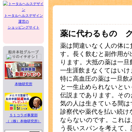
トータルヘルスデザイン
運営の
ショッピングサイト
薬に代わるもの 
薬は間違いなく人の体に
す。長く飲むと副作用が
ります。大抵の薬は一旦
一生涯飲まなくてはいけ
特に高血圧の薬は一旦飲
本物研究所
と一生止められないとい
伝説まであります。その
気の人は生きている間は
診察代や薬代を払い続け
５１コラボ事業部
ならないのです。これは
（（株）本物研究所）
う長いスパンを考えて、