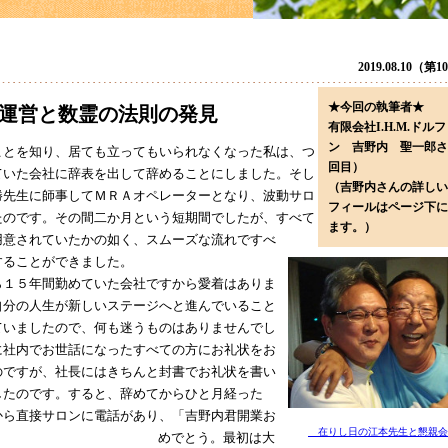
2019.08.10（第
★今回の執筆者★
運営と数霊の法則の発見
有限会社I.H.M.ドル
ン 吉野内 聖一郎さ
とを知り、居ても立ってもいられなくなった私は、つ
回目）
ていた会社に辞表を出して辞めることにしました。そし
（吉野内さんの詳しい
勝先生に師事してＭＲＡオペレーターとなり、波動サロ
フィールはページ下に
たのです。その間二か月という短期間でしたが、すべて
ます。）
用意されていたかの如く、スムーズな流れですべ
することができました。
１５年間勤めていた会社ですから愛着はありま
自分の人生が新しいステージへと進んでいること
ていましたので、何も迷うものはありませんでし
に社内でお世話になったすべての方にお礼状をお
のですが、社長にはきちんと封書でお礼状を書い
したのです。すると、辞めてからひと月経った
から直接サロンに電話があり、「吉野内君開業お
在りし日の江本先生と懇親会
めでとう。最初は大