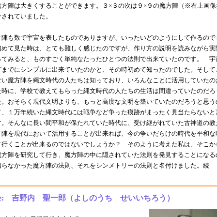
魔方陣は大きくすることができます。３×３の次は９×９の魔方陣（※右上画像
介されていました。
陣も数で宇宙を表したものでありますが、いったいどのようにして作るので
初めて見た時は、とても難しく感じたのですが、作り方の説明を読みながら実
ってみると、ものすごく単純なたったひとつの法則で出来ていたのです。 宇
どまでにシンプルに出来ていたのかと、その時初めて知ったのでした。そして
ごい魔方陣を縄文時代の人たちは知っており、いろんなことに活用していたの
た時に、学校で教えてもらった縄文時代の人たちの生活は間違っていたのだろ
た。おそらく現代文明よりも、もっと高度な文明を築いていたのだろうと思う
て、１万年続いた縄文時代には戦争など争った痕跡がまったく見当たらないと
す。そんなに長い間平和が保たれていた時代に、受け継がれていた古神道の教
方陣を現代において活用することが出来れば、今の争いだらけの時代を平和な
て行くことが出来るのではないでしょうか？ そのように考えた私は、そこか
魔方陣を研究して行き、魔方陣の中に隠されていた法則を発見することになる
知らなかった魔方陣の法則、それをシンメトリーの法則と名付けました。続
。
file: 吉野内 聖一郎（よしのうち せいいちろう）