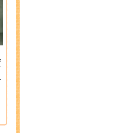
の
を
う
外