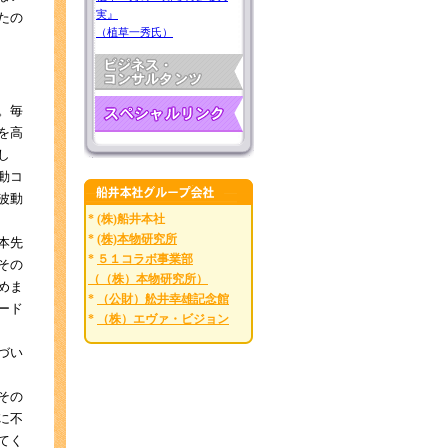
実』
たの
（植草一秀氏）
。毎
を高
し
動コ
波動
* (株)船井本社
*
(株)本物研究所
本先
*
５１コラボ事業部
その
（（株）本物研究所）
めま
*
（公財）舩井幸雄記念館
ード
*
（株）エヴァ・ビジョン
づい
その
に不
てく