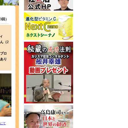
103回）
フィ
ん（2
プロ
あり
にて