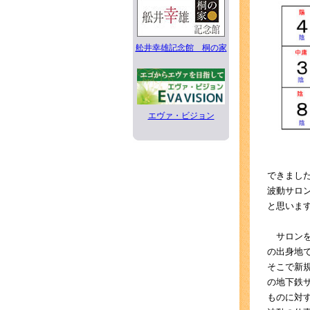
舩井幸雄記念館 桐の家
エヴァ・ビジョン
できまし
波動サロ
と思いま
サロンを
の出身地
そこで新
の地下鉄
ものに対