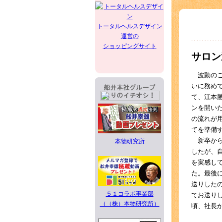
トータルヘルスデザイン
運営の
ショッピングサイト
サロン
波動のこ
いに務め
て、江本
ンを開い
の流れが
てを準備
新卒から
本物研究所
したが、
を実感し
た。最後
送りした
５１コラボ事業部
てお送り
（（株）本物研究所）
頃、社長