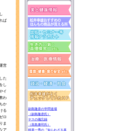
し
れば
運営
した
をし
やイ
教わ
ちか
副島隆彦の学問道場
ける
（副島隆彦氏）
ゼロ
ヤスの備忘録
りま
（高島康司氏）
なア
植草一秀の『知られざる真