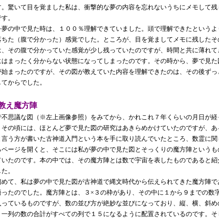
す。驚いて目を覚ました私は、衝撃的な夢の内容を忘れないうちにメモして残
です。
夢の中で見た時は、１００％理解できていました。頭で理解できたというよ
落ちた（腹で分かった）感覚でした。ところが、目を覚ましてメモに残したそ
は、その腹で分かっていた感覚が少し残っていたのですが、時間と共に薄れて
にはまったく分からない状態になってしまったのです。その時から、夢で見た
が始まったのですが、その図が教えていた内容を理解できたのは、その後ずっ
してからでした。
教え魔方陣
不思議な図（※左上画像参照）をみてから、かれこれ７年くらいの月日が経
。その頃には、ほとんど夢で見た図の研究はあきらめかけていたのですが、あ
と言う方が書いた古神道入門という本を手に取り読んでいたところ、数霊に関
るページを開くと、そこには私が夢の中で見た図とそっくりの魔方陣というも
ていたのです。本の中では、その魔方陣とは数で宇宙を表したものであると紹
した。
めて、私は夢の中で見た図が古神道で縄文時代から伝えられてきた魔方陣で
悟ったのでした。魔方陣とは、３×３の枠があり、その中に１から９までの数
入っているものですが、数の並び方が絶妙な並びになっており、縦、横、斜め
、一列の数の合計がすべての列で１５になるように配置されているのです。そ