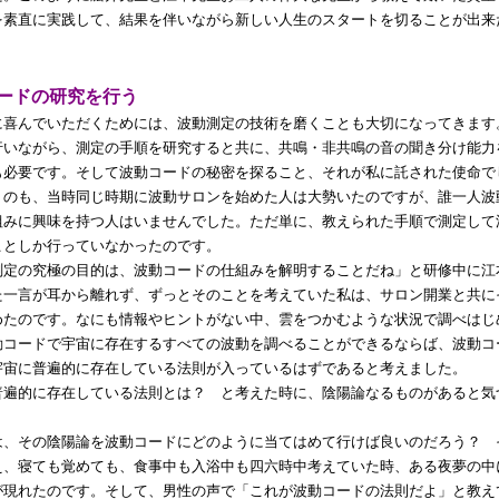
を素直に実践して、結果を伴いながら新しい人生のスタートを切ることが出来
ードの研究を行う
喜んでいただくためには、波動測定の技術を磨くことも大切になってきます
行いながら、測定の手順を研究すると共に、共鳴・非共鳴の音の聞き分け能力
も必要です。そして波動コードの秘密を探ること、それが私に託された使命で
うのも、当時同じ時期に波動サロンを始めた人は大勢いたのですが、誰一人波
組みに興味を持つ人はいませんでした。ただ単に、教えられた手順で測定して
ことしか行っていなかったのです。
定の究極の目的は、波動コードの仕組みを解明することだね」と研修中に江
た一言が耳から離れず、ずっとそのことを考えていた私は、サロン開業と共に
めたのです。なにも情報やヒントがない中、雲をつかむような状況で調べはじ
動コードで宇宙に存在するすべての波動を調べることができるならば、波動コ
宇宙に普遍的に存在している法則が入っているはずであると考えました。
遍的に存在している法則とは？ と考えた時に、陰陽論なるものがあると気
。
、その陰陽論を波動コードにどのように当てはめて行けば良いのだろう？ 
え、寝ても覚めても、食事中も入浴中も四六時中考えていた時、ある夜夢の中
が現れたのです。そして、男性の声で「これが波動コードの法則だよ」と教え