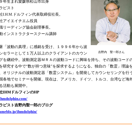
９年生まれ愛媛県松山市出身
ラピスト
社I.H.M.ドルフィン代表取締役社長。
社アイエイチエム役員
識リーディング協会副理事長。
動インストラクタースクール講師
著「波動の真理」に感銘を受け、１９９６年から波
吉野内 聖一郎さん
ンセラーとして１万人以上のクライアントのカウン
グを継続中。波動測定器ＭＲＡの波動コードに興味を持ち、その波動コード
を研究する中で“数が持つ意味”を探求するようになる。独自の「数霊」理論
、オリジナルの波動測定器「数霊システム」を開発してカウンセリングを行
国各地でセミナーを開催。現在は、アメリカ、ドイツ、トルコ、台湾など海
る活動も展開中。
社IHMドルフィンのHP
/ihmdolphin.com/
ラピスト吉野内聖一郎のブログ
/ameblo.jp/ihmdolphin/