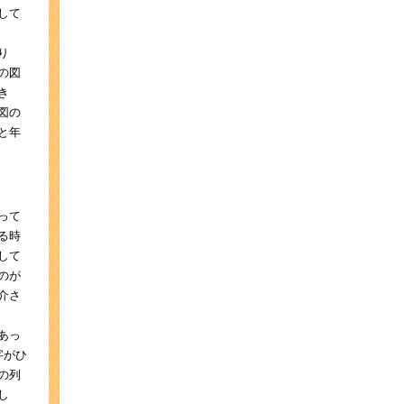
して
り
の図
き
図の
と年
って
る時
して
のが
介さ
あっ
字がひ
の列
し