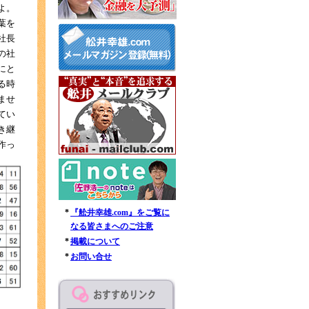
よ。
葉を
社長
の社
にと
る時
ませ
てい
き継
作っ
*
『舩井幸雄.com』をご覧に
なる皆さまへのご注意
*
掲載について
*
お問い合せ