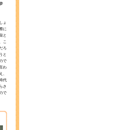
参
しょ
際に
宙と
、こ
だろ
うと
ので
言わ
え、
時代
らさ
ので