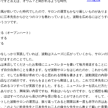
※9×9魔方陣
事ですと言えば、オウム？と聞かれるような時代
風が吹いていた時代でしたので、サロンの運営もかなり厳しいものがありま
前に江本先生からひとつのコツを教わっていました。波動を広めるにはどうす
いうコツです。
なる（オープンハート）
りする
する
をしっかり実践していれば、波動はスムーズに広がっていくから、サロンの
運びますとのことでした。
は来店してくださったお客様にニュースレターを書いて毎月発送することに
まず自分自身のことを書きます。なぜ波動サロンをはじめたのか、これから何
など、そしてお客様が求めていると思われる情報を書きます。波動測定の内容
商品などの紹介です。それらをまとめてから郵送しました。これで江本先生に
を広めるコツすべてが実践できました。すると、ニュースレターを読んだ方た
もありがとう、興味深い内容ですね、料金はいらないのですか、など感想を戴
り、ほぼすべての人から喜びの声を受け取ることができたのです。 そして、
ートした波動サロンの運営は、振り返ってみると開業以来一度も赤字の月はあ
た。このように舩井先生と江本先生お二人の偉大な先生から教えて戴いた貴重