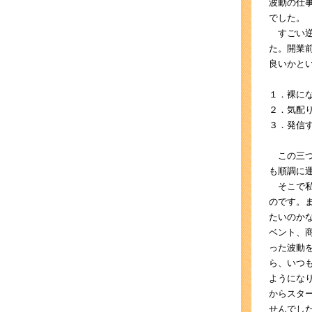
波動の仕
でした。
すごい逆
た。開業
良いかと
１．裸に
２．気配
３．発信
この三つ
も順調に
そこで私
のです。
たいのか
ベント、
った波動
ら、いつ
ようにな
からスタ
せんでし