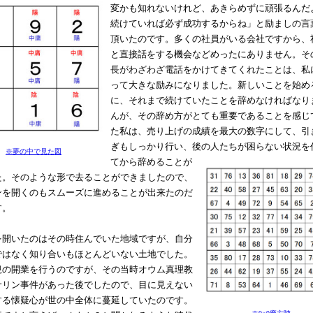
変かも知れないけれど、あきらめずに頑張るんだ
続けていれば必ず成功するからね」と励ましの言
頂いたのです。多くの社員がいる会社ですから、
と直接話をする機会などめったにありません。そ
長がわざわざ電話をかけてきてくれたことは、私
って大きな励みになりました。新しいことを始め
に、それまで続けていたことを辞めなければなり
んが、その辞め方がとても重要であることを感じ
た私は、売り上げの成績を最大の数字にして、引
ぎもしっかり行い、後の人たちが困らない状況を
※夢の中で見た図
てから辞めることが
た。そのような形で去ることができましたので、
ンを開くのもスムーズに進めることが出来たのだ
す。
開いたのはその時住んでいた地域ですが、自分
ではなく知り合いもほとんどいない土地でした。
規の開業を行うのですが、その当時オウム真理教
サリン事件があった後でしたので、目に見えない
する懐疑心が世の中全体に蔓延していたのです。