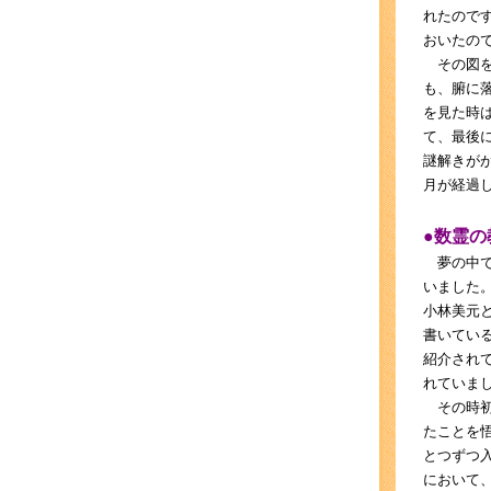
れたので
おいたの
その図を
も、腑に
を見た時
て、最後
謎解きが
月が経過
●数霊の
夢の中で
いました
小林美元
書いてい
紹介され
れていま
その時初
たことを
とつずつ
において