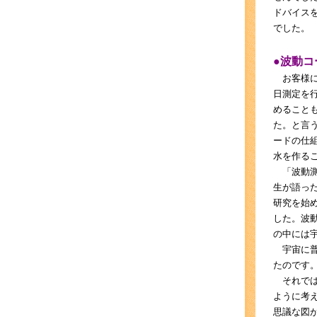
ドバイス
でした。
●波動コ
お客様に
日測定を
めること
た。と言
ードの仕
水を作る
「波動測
生が語っ
研究を始
した。波
の中には
宇宙に普
たのです
それでは
ように考
思議な図