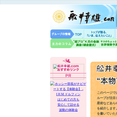
このページで
ループが注目
はじめての方も
星術などあら
安心して話せる
を紹介します
波動の体験会
を書いていた