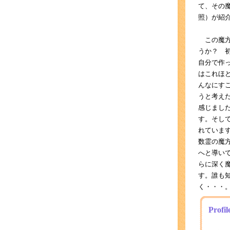
て、その
照）が紹
この魔方
うか？ 
自分で作
はこれほ
んなにす
うと考え
感じまし
す。そし
れていま
数霊の魔
へと導い
らに深く
す。誰も
く・・・
Pro