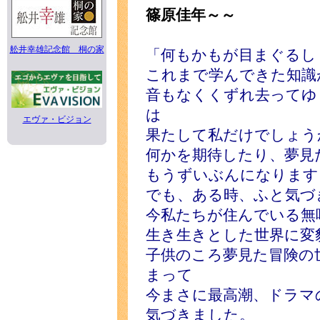
篠原佳年～～
舩井幸雄記念館 桐の家
「何もかもが目まぐるし
これまで学んできた知識
音もなくくずれ去ってゆ
は
エヴァ・ビジョン
果たして私だけでしょう
何かを期待したり、夢見
もうずいぶんになります
でも、ある時、ふと気づ
今私たちが住んでいる無
生き生きとした世界に変
子供のころ夢見た冒険の
まって
今まさに最高潮、ドラマ
気づきました。