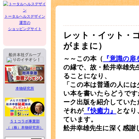
トータルヘルスデザイン
運営の
ショッピングサイト
レット・イット・
がままに）
～～この本（
『意識の扉
の縁で、故・舩井幸雄先
ることになり、
「この本は普通の人には
本物研究所
い本を書いたらどうです
ーク出版を紹介していた
それが
『快癒力』
となり
ています。
５１コラボ事業部
舩井幸雄先生に深く感謝
（（株）本物研究所）