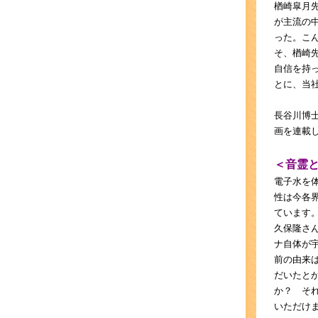
楢崎皐月
が主流の
った。こ
そ、楢崎
自信を持
とに、当
長谷川博
画を連載
＜音霊
電子水を
性は今各
ています
久保隆さ
ナ自体が
前の由来
だいたと
か？ それ
いただけま