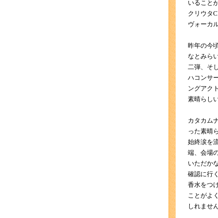
いること
クリウタ
ヴォーカ
昨年の今
なとみら
二弾、そ
ハコンサ
ングアク
素晴らし
カタカム
った素晴
始終涙を
端、会場
いただか
確認に行
香水をつ
ことがよ
しれませ