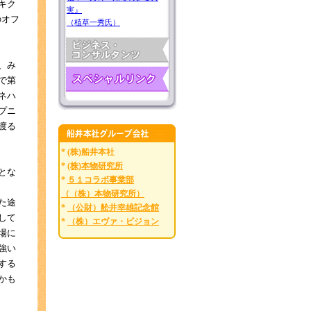
キク
実』
のオフ
（植草一秀氏）
、み
で第
ネハ
プニ
渡る
* (株)船井本社
*
(株)本物研究所
とな
*
５１コラボ事業部
（（株）本物研究所）
た途
*
（公財）舩井幸雄記念館
して
*
（株）エヴァ・ビジョン
場に
強い
する
かも