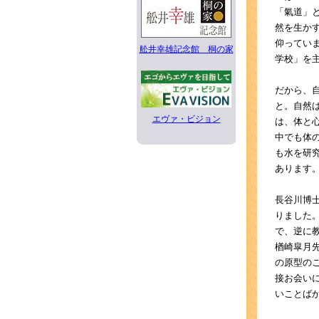
「氣道」
然を生か
仰ってい
舩井幸雄記念館 桐の家
学校」を
だから、
と。自然
エヴァ・ビジョン
は、体と
中でも体
も水を研
あります
長谷川博
りました
で、逆に
楢崎皐月
の原型の
接お会い
いことば