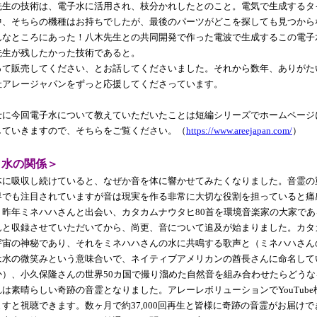
先生の技術は、電子水に活用され、枝分かれしたとのこと。電気で生成するタ
中、そちらの機種はお持ちでしたが、最後のパーツがどこを探しても見つから
んなところにあった！八木先生との共同開発で作った電波で生成するこの電子
先生が残したかった技術であると。
って販売してください、とお話してくださいました。それから数年、ありがた
社アレージャパンをずっと応援してくださっています。
士に今回電子水について教えていただいたことは短編シリーズでホームページ
していきますので、そちらをご覧ください。（
https://www.areejapan.com/
）
と水の関係＞
体に吸収し続けていると、なぜか音を体に響かせてみたくなりました。音霊の
界でも注目されていますが音は現実を作る非常に大切な役割を担っていると痛
。昨年ミネハハさんと出会い、カタカムナウタヒ80首を環境音楽家の大家であ
んと収録させていただいてから、尚更、音について追及が始まりました。カタ
宇宙の神秘であり、それをミネハハさんの水に共鳴する歌声と（ミネハハさん
は水の微笑みという意味合いで、ネイティブアメリカンの酋長さんに命名して
か）、小久保隆さんの世界50カ国で撮り溜めた自然音を組み合わせたらどうな
は素晴らしい奇跡の音霊となりました。アレーレボリューションでYouTube
すと視聴できます。数ヶ月で約37,000回再生と皆様に奇跡の音霊がお届けで