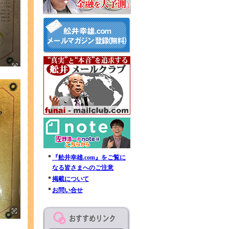
*
『舩井幸雄.com』をご覧に
なる皆さまへのご注意
*
掲載について
*
お問い合せ