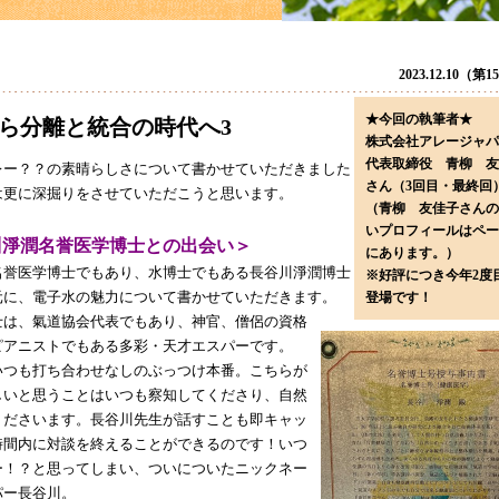
2023.12.10（第
★今回の執筆者★
ら分離と統合の時代へ3
株式会社アレージャ
代表取締役 青柳 友
レー？？の素晴らしさについて書かせていただきました
さん（3回目・最終回
は更に深掘りをさせていただこうと思います。
（青柳 友佳子さんの
いプロフィールはペー
川淨潤名誉医学博士との出会い＞
にあります。）
名誉医学博士でもあり、水博士でもある長谷川淨潤博士
※好評につき今年2度
元に、電子水の魅力について書かせていただきます。
登場です！
士は、氣道協会代表でもあり、神官、僧侶の資格
ピアニストでもある多彩・天才エスパーです。
いつも打ち合わせなしのぶっつけ本番。こちらが
しいと思うことはいつも察知してくださり、自然
くださいます。長谷川先生が話すことも即キャッ
時間内に対談を終えることができるのです！いつ
ー！？と思ってしまい、ついについたニックネー
パー長谷川。