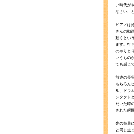
い時代が
なさい、
ピアノは
さんの動
動くとい
ます。打
のやりと
いうもの
ても感じ
前述の長
もちろん
ル、ドラ
ンタクト
だいた時
された瞬
光の祭典
と同じ生