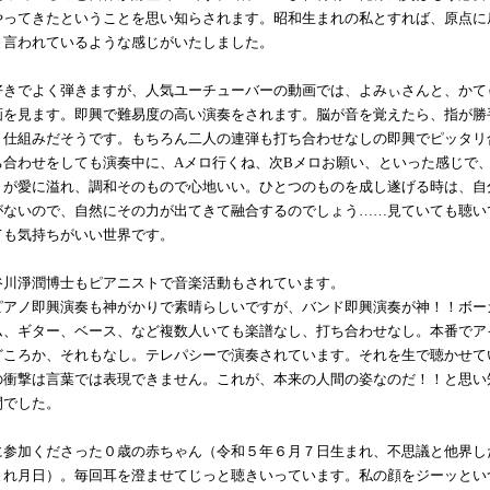
やってきたということを思い知らされます。昭和生まれの私とすれば、原点に
と言われているような感じがいたしました。
好きでよく弾きますが、人気ユーチューバーの動画では、よみぃさんと、かて
画を見ます。即興で難易度の高い演奏をされます。脳が音を覚えたら、指が勝
う仕組みだそうです。もちろん二人の連弾も打ち合わせなしの即興でピッタリ
ち合わせをしても演奏中に、Aメロ行くね、次Bメロお願い、といった感じで
りが愛に溢れ、調和そのもので心地いい。ひとつのものを成し遂げる時は、自
がないので、自然にその力が出てきて融合するのでしょう……見ていても聴い
ても気持ちがいい世界です。
谷川淨潤博士もピアニストで音楽活動もされています。
ピアノ即興演奏も神がかりで素晴らしいですが、バンド即興演奏が神！！ボー
ム、ギター、ベース、など複数人いても楽譜なし、打ち合わせなし。本番でア
どころか、それもなし。テレパシーで演奏されています。それを生で聴かせて
の衝撃は言葉では表現できません。これが、本来の人間の姿なのだ！！と思い
間でした。
に参加くださった０歳の赤ちゃん（令和５年６月７日生まれ、不思議と他界し
まれ月日）。毎回耳を澄ませてじっと聴きいっています。私の顔をジーッとい