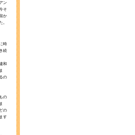
アン
今そ
宙か
た。
に時
き続
違和
ま
るの
もの
ま
どの
ます