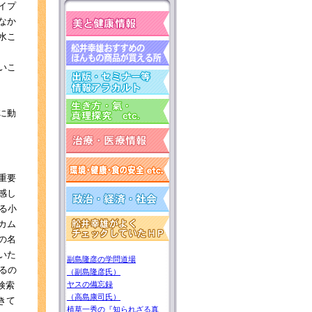
イプ
なか
水こ
いこ
に動
重要
感し
る小
カム
の名
いた
副島隆彦の学問道場
るの
（副島隆彦氏）
検索
ヤスの備忘録
（高島康司氏）
きて
植草一秀の『知られざる真