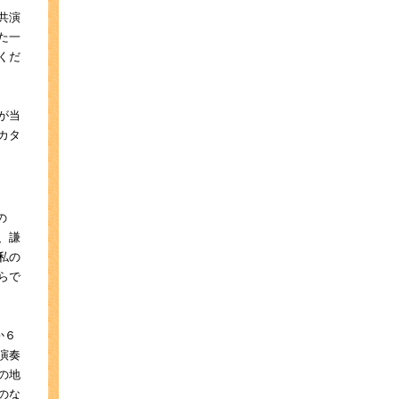
共演
た一
くだ
が当
カタ
の
、謙
私の
らで
か６
演奏
の地
のな