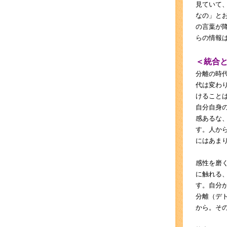
見ていて
なの」と
の言葉が
らの情報
＜統合
分離の時
代は変わ
けること
自分自身
感あるな
す。人か
にはあま
感性を磨
に触れる
す。自分
分離（デ
から。そ