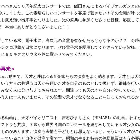
ネハハさん５０周年記念コンサートでは、飯田さんによるパイプオルガンとの
震いしました。この素晴らしいコンサートを客席で聴きたい！その念願が叶っ
にも変え難い出来事となりました。光の祭典に参加くださった皆様、応援して
様、本当にありがとうございました！！
環している水、電子水に、高次元の音霊を響かせたらどうなるのか？？ 奇跡
シンクロ現象が日常になります。ぜひ電子水を愛用してくださっている皆様、
タヒ８０キククリウタを体に響かせてみてください。
の再来＞
uTube動画で、天才と呼ばれる音楽家たちの演奏をよく聴きます。天才とは天
という方々の共通点は天から頂いた才を自分のものとして扱わず、鍛錬を行い
しみなく人に分け与えておられます。間違っても天の才を自分がやっている、
いう方は一人もいません。その段階で天才でなくなることを知っておられるか
る動画は、天才バイオリ二スト、吉村ひまりさん（HIMARI）の動画。わず
ケストラと共演、７歳から世界各国のコンクールを総なめしている天才少女の
くものがあります。演奏も表情も子どもとは思えないほど。そういう天才がこ
たっていること自体が財産で宝です。昭和の生まれ特有の俺様気質はもう必要