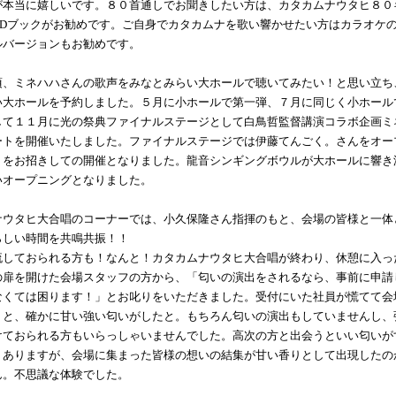
が本当に嬉しいです。８０首通しでお聞きしたい方は、カタカムナウタヒ８０
CDブックがお勧めです。ご自身でカタカムナを歌い響かせたい方はカラオケ
ルバージョンもお勧めです。
頃、ミネハハさんの歌声をみなとみらい大ホールで聴いてみたい！と思い立ち
い大ホールを予約しました。５月に小ホールで第一弾、７月に同じく小ホール
して１１月に光の祭典ファイナルステージとして白鳥哲監督講演コラボ企画ミ
ートを開催いたしました。ファイナルステージでは伊藤てんごく。さんをオー
トをお招きしての開催となりました。龍音シンギングボウルが大ホールに響き
いオープニングとなりました。
ナウタヒ大合唱のコーナーでは、小久保隆さん指揮のもと、会場の皆様と一体
らしい時間を共鳴共振！！
流しておられる方も！なんと！カタカムナウタヒ大合唱が終わり、休憩に入っ
の扉を開けた会場スタッフの方から、「匂いの演出をされるなら、事前に申請
なくては困ります！」とお叱りをいただきました。受付にいた社員が慌てて会
くと、確かに甘い強い匂いがしたと。もちろん匂いの演出もしていませんし、
けておられる方もいらっしゃいませんでした。高次の方と出会うといい匂いが
くありますが、会場に集まった皆様の想いの結集が甘い香りとして出現したの
ん。不思議な体験でした。