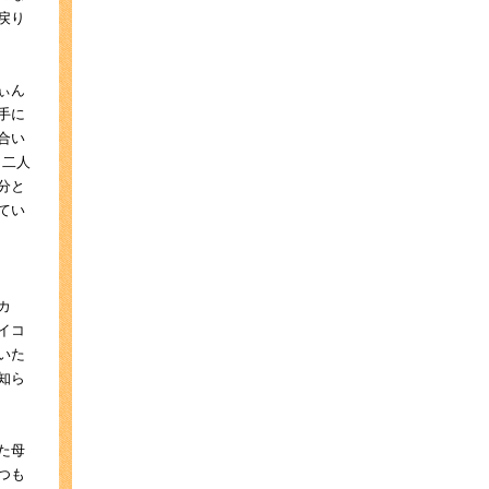
戻り
ぃん
手に
合い
、二人
分と
てい
カ
イコ
いた
知ら
た母
つも