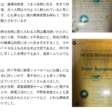
とは、健康自然道、つまり自然に生き、生きて自
す道。元々人間はそのように創られていると常に
ます。心も体もない真の整体状態を味わう「空の
主眼とされています。
自然を自然に取り入れる人間は魔法使いだとのこ
は当たり前。不自然こそ不具合だと。長谷川博士
心の健康は自然に沿った生き方をすること、その
の７０％以上を占める水は大切であると、何十年
究し尽くした水博士でもあり、温泉ソムリエでも
。
士は、約７年前に銀座ショールームにお越しにな
。水に詳しいので、電子水のことも色々ご存知
教えていただくこともたくさんありました。
先生が当初、星製薬開発チームで携わった電子水
ことや、静電三法のこと、宇野多美恵さんとも直
になりお話されたエピソードなど、どれも興味深
かりでした。