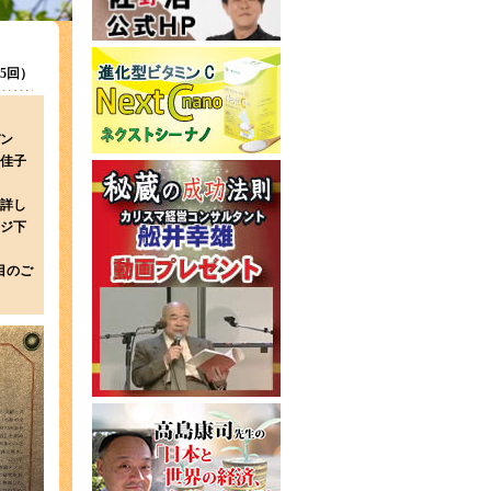
155回）
パン
佳子
）
詳し
ジ下
目のご