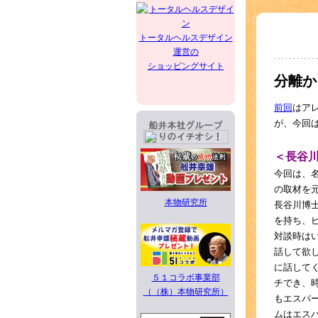
トータルヘルスデザイン
運営の
ショッピングサイト
分離か
前回
はア
が、今回
＜長谷
今回は、
の取材を
本物研究所
長谷川博
を持ち、
対談時は
話して欲
に話して
５１コラボ事業部
チでき、
（（株）本物研究所）
もエスパ
ムはエス