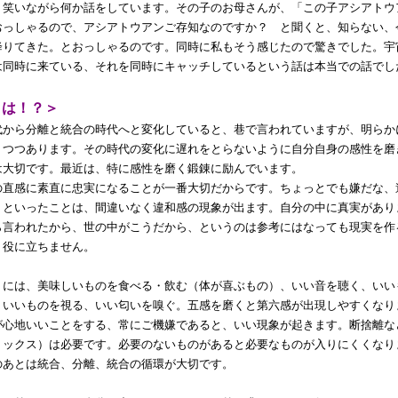
、笑いながら何か話をしています。その子のお母さんが、「この子アシアトウ
おっしゃるので、アシアトウアンご存知なのですか？ と聞くと、知らない、
降りてきた。とおっしゃるのです。同時に私もそう感じたので驚きでした。宇
は同時に来ている、それを同時にキャッチしているという話は本当での話でし
とは！？＞
代から分離と統合の時代へと変化していると、巷で言われていますが、明らか
りつつあります。その時代の変化に遅れをとらないように自分自身の感性を磨
は大切です。最近は、特に感性を磨く鍛錬に励んでいます。
の直感に素直に忠実になることが一番大切だからです。ちょっとでも嫌だな、
、といったことは、間違いなく違和感の現象が出ます。自分の中に真実があり
ら言われたから、世の中がこうだから、というのは参考にはなっても現実を作
り役に立ちません。
くには、美味しいものを食べる・飲む（体が喜ぶもの）、いい音を聴く、いい
、いいものを視る、いい匂いを嗅ぐ。五感を磨くと第六感が出現しやすくなり
が心地いいことをする、常にご機嫌であると、いい現象が起きます。断捨離な
トックス）は必要です。必要のないものがあると必要なものが入りにくくなり
のあとは統合、分離、統合の循環が大切です。