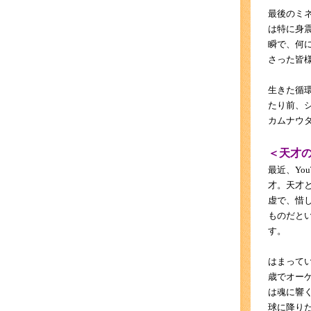
最後のミ
は特に身
瞬で、何
さった皆
生きた循
たり前、
カムナウ
＜天才
最近、Yo
才。天才
虚で、惜
ものだと
す。
はまってい
歳でオー
は魂に響
球に降り