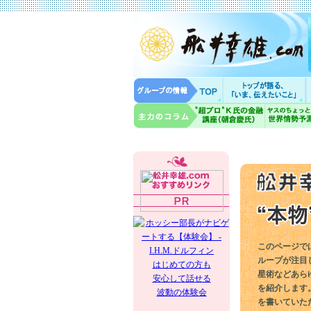
このページで
ループが注目
はじめての方も
星術などあら
安心して話せる
を紹介します
波動の体験会
を書いていた