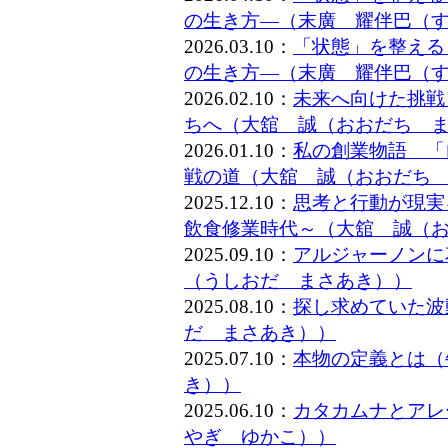
の生き方―（末廣 耀伴巴（
2026.03.10：
「状態」を整える
の生き方―（末廣 耀伴巴（
2026.02.10：
未来へ向けた挑戦
ちへ（大舘 誠（おおだち 
2026.01.10：
私の創業物語 「
戦の道（大舘 誠（おおだち
2025.12.10：
思考と行動が現実
飲食修業時代～（大舘 誠（
2025.09.10：
アルジャーノンに
（うしおだ まさあき））
2025.08.10：
探し求めていた波
だ まさあき））
2025.07.10：
本物の定義とは（
き））
2025.06.10：
カタカムナとアレー
やぎ ゆかこ））