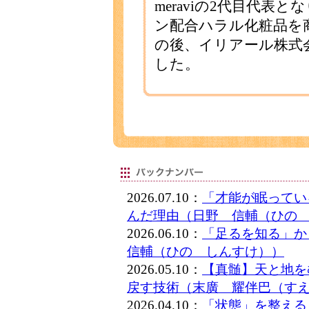
meraviの2代目代表
ン配合ハラル化粧品を
の後、イリアール株式
した。
2026.07.10：
「才能が眠ってい
んだ理由（日野 信輔（ひの
2026.06.10：
「足るを知る」
信輔（ひの しんすけ））
2026.05.10：
【真髄】天と地を
戻す技術（末廣 耀伴巴（す
2026.04.10：
「状態」を整える