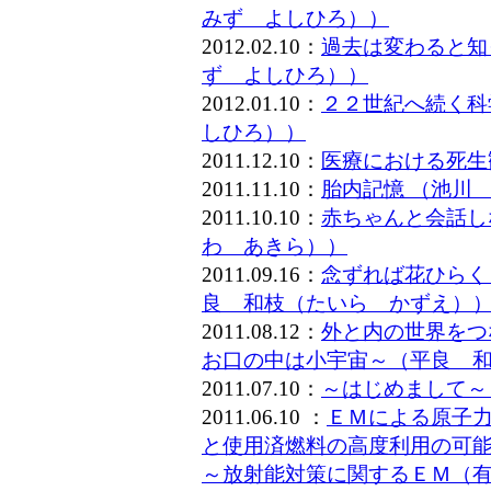
みず よしひろ））
2012.02.10：
過去は変わると知
ず よしひろ））
2012.01.10：
２２世紀へ続く科
しひろ））
2011.12.10：
医療における死生
2011.11.10：
胎内記憶 （池川
2011.10.10：
赤ちゃんと会話し
わ あきら））
2011.09.16：
念ずれば花ひらく
良 和枝（たいら かずえ）
2011.08.12：
外と内の世界をつ
お口の中は小宇宙～（平良 
2011.07.10：
～はじめまして～
2011.06.10 ：
ＥＭによる原子
と使用済燃料の高度利用の可
～放射能対策に関するＥＭ（