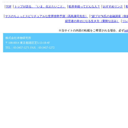
│
TOP
│
トップが語る、「いま、伝えたいこと」
│
舩井幸雄ってどんな人？
│
おすすめリンク
│
│
ヤスのちょっとスピリチュアルな世界情勢予測（高島康司先生）
│
“超プロ”K氏の金融講座（朝
経営者の幸せになる生き方（乗附なほみ）
│
リレ
※当サイトの内容の転載をご希望される場合、必ず
in
株式会社本物研究所
〒108-0014 東京都港区芝5-13-18-4F
TEL：03-3457-1271 FAX：03-3457-1272