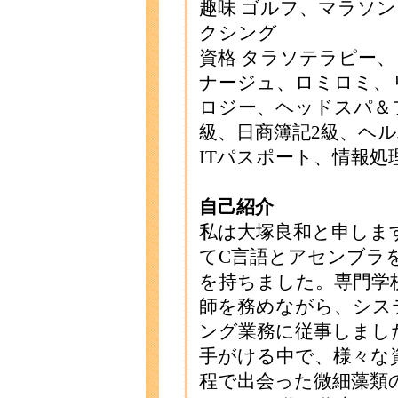
趣味 ゴルフ、マラソ
クシング
資格 タラソテラピー
ナージュ、ロミロミ、
ロジー、ヘッドスパ＆
級、日商簿記2級、ヘル
ITパスポート、情報処
自己紹介
私は大塚良和と申しま
てC言語とアセンブラ
を持ちました。専門学
師を務めながら、シス
ング業務に従事しまし
手がける中で、様々な
程で出会った微細藻類