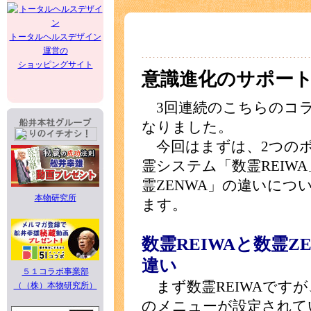
トータルヘルスデザイン
運営の
ショッピングサイト
意識進化のサポー
3回連続のこちらのコ
なりました。
今回はまずは、2つの
霊システム「数霊REIW
霊ZENWA」の違いにつ
本物研究所
ます。
数霊REIWAと数霊Z
違い
５１コラボ事業部
まず数霊REIWAですが
（（株）本物研究所）
のメニューが設定されて