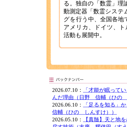
る。独自の「数霊」理
動測定器「数霊システ
グを行う中、全国各地
アメリカ、ドイツ、ト
活動も展開中。
2026.07.10：
「才能が眠ってい
んだ理由（日野 信輔（ひの
2026.06.10：
「足るを知る」
信輔（ひの しんすけ））
2026.05.10：
【真髄】天と地を
戻す技術（末廣 耀伴巴（す