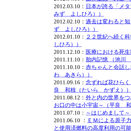
2012.03.10：
日本が誇る「メタ
みず よしひろ））
2012.02.10：
過去は変わると知
ず よしひろ））
2012.01.10：
２２世紀へ続く科
しひろ））
2011.12.10：
医療における死生
2011.11.10：
胎内記憶 （池川
2011.10.10：
赤ちゃんと会話し
わ あきら））
2011.09.16：
念ずれば花ひらく
良 和枝（たいら かずえ）
2011.08.12：
外と内の世界をつ
お口の中は小宇宙～（平良 
2011.07.10：
～はじめまして～
2011.06.10 ：
ＥＭによる原子
と使用済燃料の高度利用の可