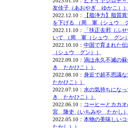
2023.01.10：
ヒトイヤシロチ～
友佳子（あおやぎ ゆかこ）
2022.12.10：
【脂浄力】脂質異
を下げる （周 軍（シュウ 
2022.11.10：
「扶正去邪（ふせ
いて （周 軍（シュウ グン
2022.10.10：
中国で育まれた伝
（シュウ グン））
2022.09.10：
渦は永久不滅の蘇
き たかひこ））
2022.08.10：
身近で超不思議な
たかひこ））
2022.07.10：
水の気持ちになっ
き たかひこ））
2022.06.10：
コーヒーとカカオ
宮 隆史（いちみや たかし
2022.05.10：
本物の美味しいコ
たかし））