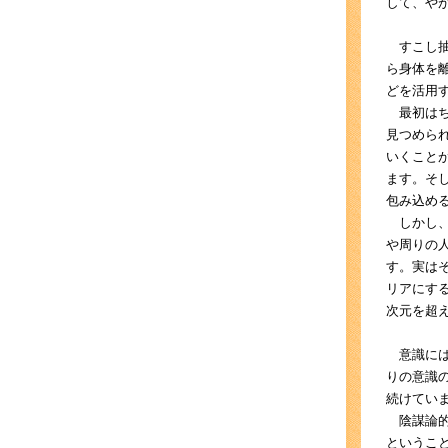
して、や
すこし抽
ら身体を
どを活用
最初はち
見つめら
いくこと
ます。そ
包み込め
しかし、
や周りの
す。実は
リアにす
次元を超
意識には
りの意識
続けてい
陰謀論的
というこ