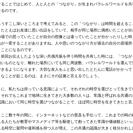
することではじめて、人と人との「つながり」が生まれパラレルワールドを共
なるのです。
うすこし深いところまで考えてみると、この「つながり」は時間を超えるこ
。たとえばお友達に思い出話をしていて、相手が同じ場所に偶然いたことが分
の場での思っていたことが自分の想像とは違っていたことが分かったりした時
色が一変することがありますね。人や思いのつながり方が過去の自分の居場所
うことになるのです。
前回お伝えしたような深い共感共振を伴う時間を共有した時には、「つなが
強いものとなり、離れた場所にいても同じ周波数、パラレルワールドを選んで
できるようになります。大切な友人をふと思い出したとたんに電話がかかって
うなことが起こるのは、まさにその証拠と言えるでしょう。
に、私たちは持っている意識によって、それぞれの時空を選びとって生きて
、それでもこれまで地球に生きてきた大多数の人々は、常識と呼ばれる共通の
認識において同じ時空を選びつながることで、ほぼ同じ時空を生きてきたと言
ここ数十年の間に、インターネットなどの普及も手伝って、これまでの時の
れる人たちが教育やマスメディア等を駆使して創ってきた常識や価値観といっ
れる時空に疑問や違和感を持つ人が増え、この共通の認識が大きく枝分かれし