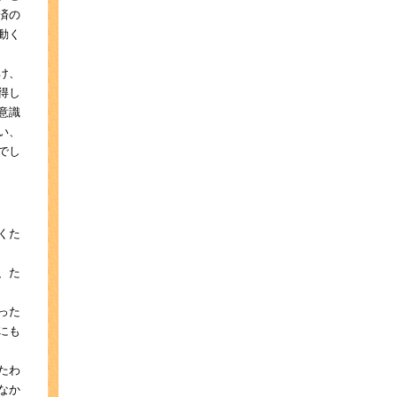
済の
動く
け、
得し
意識
い、
でし
くた
、た
った
にも
たわ
なか