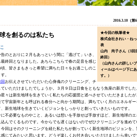
2016.3.10（
★今回の執筆者★
球を創るのは私たち
株式会社きれい・ねっ
表
に
山内 尚子さん（3回
予告のとおりに２月もあっという間に「逃げて」いき、
終回）
も最終回となりました。あちらこちらで春の足音を感じ
（山内さんの詳しいプ
の頃、皆さまもきっと希望に満ちた日々をお過ごしのこ
ィールはページ下にあ
ます。
す。）
前回
お伝えさせていただいた心身魂のクリーニング、チ
していただけましたでしょうか。３月９日は日食をともなう魚座の新月でした
の星々は新生地球を生きていく私たちの応援団と述べさせていただきましたが
経て宇宙新年とも呼ばれる春分へと向かう期間は、満ちていく月のエネルギー
て、新生地球を生きていくビジョンをしっかりと創っていきたいものです。
に不必要なものやこと、あるいは想いを手放せば手放すほど、新生地球のエ
れ込んでくるものです。今からでも遅くはないのでぜひクリーニングを進めて
、今回はそのクリーニングを経た私たちが創っていく新生地球のビジョンを、
に感じてみたいと思います。どうぞ楽しくお付き合いいただけましたら幸いで