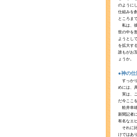
のように
仕組みを
ところま
私は、彼
世の中を
ようとし
を拡大す
誰もがお
ょうか。
●神の仕
すっかり
めには、
実は、こ
だ今ここ
舩井幸雄
新聞記者
有名なエ
それに比
けではあ