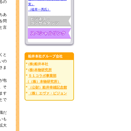
るの
実』
（植草一秀氏）
ちあ
を問
と言
くと
いの
* (株)船井本社
さま
*
(株)本物研究所
*
５１コラボ事業部
が包
（（株）本物研究所）
、そ
*
（公財）舩井幸雄記念館
ます
*
（株）エヴァ・ビジョン
とで
識だ
いも
拡大