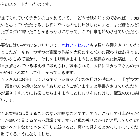
からのスタートだったのです。
捨てられていくチラシの山を見ていて、「どうせ紙を汚すのであれば、手元
たいと思っていただける、お役に立つものをお届けしたい」と、まだほとんど
ったブログに書いたことがきっかけになって、この仕事を始めさせていただく
した。
要な出逢いや学びをいただいて、
きれい・ねっと
も９周年を迎えさせていた
きましたが、今も一つずつの言葉や作業を大切にする想いに変わりはありませ
想いをこめて書かれ、それをより輝きますようにと編集された原稿は、よく
毎日挨拶されている印刷機で印刷され、製本されて、大切にスタッフさんの手
ーがかけられ本として仕上がっていきます。
ッフさんにお任せしているネットショップでのお届けの時にも、一冊ずつ大
て、宛名の方を想いながら「ありがとうございます」と手書きさせていただき
いが届きますようにお役にたちますようにとしおりをお付けし、配送の方に笑
ています。
もお客様には見えることのない地味なことです。でも、こうして仕上がった
なしか輝いて見えるから不思議です。ずっと私の独りよがりだと思っていたの
ではイベントなどで本をズラリと並べると、輝いて見えるとおっしゃってくだ
も出てくるようになりました。