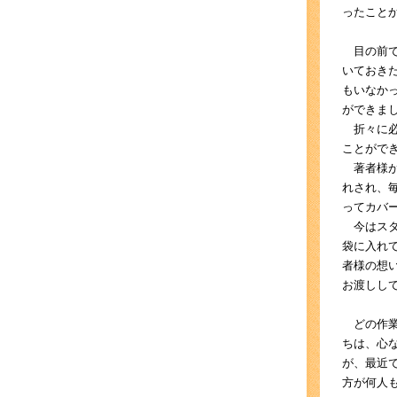
ったこと
目の前で
いておき
もいなか
ができま
折々に必
ことがで
著者様が
れされ、
ってカバ
今はスタ
袋に入れ
者様の想
お渡しし
どの作業
ちは、心
が、最近
方が何人