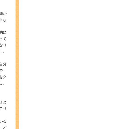
部か
クな
的に
って
なり
し、
自分
で
をク
し、
ひと
こり
いる
、ど