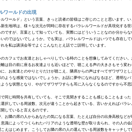
ルワールドの出現
ルワールド」という言葉、きっと読者の皆様はご存じのことと思います。い
る新生地球は、様々な次元が同時に存在するパラレルワールドが具現化する世
るのですが、言葉として知っていても、実際にはどういうことなのか分からな
多いのではないでしょうか。でも実は、パラレルワールドはいつでも存在して
それを私は講演会等でよくこんなたとえ話でご説明しています。
のカフェでお友達とおしゃべりしている時のことを想像してみてください。
距離は目の前に座るお友達よりも近いほどで、聴こえる声の大きさもそう変わ
のに、お友達とのやりとりだけが聴こえ、隣席からの声はすべてザワザワとし
部のような感覚ではないでしょうか。お話に夢中になればなるほど、透明なバ
たような状態となり、やがてザワザワすらも耳に入らなくなるのですから不思
で同じ時間を共有していても、そこで見聞きすることも感じることもまった
は選択している周波数、次元が違うことから起きている、言いかえればパラレ
展開していると言えるのです。
、お隣の席の人からあなたの気になる言葉、たとえば自分の出身高校などが
、意識によってつくられたバリアのような透明な壁が取り去られ、その人の会
聞こえはじめます。こうしてお隣の席の人の選んでいる周波数をキャッチして