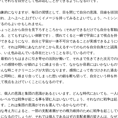
がてそれらを自分として包み込むことができるようになるのです。
象的になりますが、毎日の習慣として、目を閉じて自分の意識、目線を頭頂
離れ、上へ上へと上げていくイメージを持ってみるとよいでしょう。ヘミシン
するのもよいかもしれません。
ょっと上から自分を見下ろすところから（それができるだけでも自分を客観
れる、とてもすばらしい体験です）、慣れてくると一瞬で宇宙にまで視点を持
ができるようになり、自分と宇宙が一体不可分であることが実感できるように
して、それは同時にあなたがそこから見えるすべてのものを自分自身だと認識
る、いえ包み込んでいる存在だということを示しているのです。
最初のうちはまさに引き寄せの法則が働いて、それまで生きてきた次元での
人々の感情や想いが鎖のように絡まり合って、なかなか容易にはいかないもの
そんな時こそクリーニングが大切になります。感情によって色づけされた過去
ると同時に、絡まり合ってしまった想いの鎖を断ち切って、自分という枠を外
えて視点を上げていくことにもなるのです。
、個人の意識と集団の意識があるといいます。どんな時代においても、一人
のレベルでは戦争が起こる事を望む人はいないでしょう。それなのに戦争は起
ます。これは集団の意識がそれを選んでいるからなのです。
な考え方によると、一部の支配者層がその権力維持のために戦争を起こして
とになるのでしょうが、それでは個人であるはずの支配者層の皆さんは、なぜ