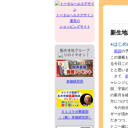
トータルヘルスデザイン
運営の
ショッピングサイト
新生地
●はじめ
前回
の
この連載
る今日こ
とと思い
さて、
本物研究所
ャレンジ
回、宇宙
の新月を
方につけ
今の自分
５１コラボ事業部
ギーが流
（（株）本物研究所）
だきつつ
とご一緒