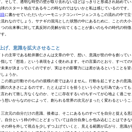
す。そして、透明な時空の壁が取り去れないほどはっきりと形成され始めてい
地球のスタート地点である今この時なのではないかと私は感じているのです。
回目
に書かせていただいたハーモニックコンバージェンスもこの流れの中で立
た流れなのでしょう。サナギの混沌とした状態の中にあるために、ことの大小
とつの出来事に対して真反対の見解が出てくることが多いのも今の時代の特徴
です。
を上げ、意識を拡大させること
トの主宰である舩井勝仁さんは文章の中で、想い、意識が世の中を創ってい
を指して「想造」という表現をよく使われます。その言葉のとおり、すべての
で未来が決まっていくのですが、実はその影響力には差があるということを皆
でしょうか。
この差は行動そのものの規模の差ではありません。行動を起こすときの意識
範囲の大きさによるのです。たとえばゴミを拾うという小さな行為であっても
に言われて致し方なくなのか、そこに存在するいのちすべてが心地よく過ごせ
いう想いからなのかによって、創られる世界の次元がまったく変わるというこ
三次元の自分だけの意識、後者は、そこにあるものすべてを自分と捉える意
す。自分という枠の中にとどまっていては自分自身しか包み込むことはできな
、その枠を外して視点を少しずつ上げていくと、見える範囲が広がり、意識が