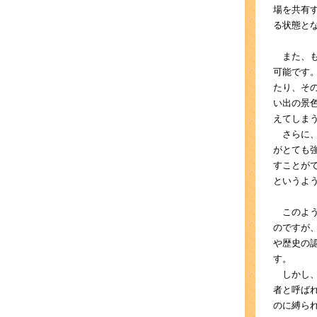
場を共有
る状態と
また、も
可能です
たり、そ
い出の景
えてしま
さらに、
がとても
すことが
というよ
このよう
のですが
や歴史の
す。
しかし、
者と呼ば
のに縛ら