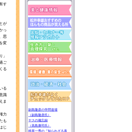
有す
とが
かっ
、思
を変
り」
過ご
くる
いる
意識
えま
副島隆彦の学問道場
権力
（副島隆彦氏）
たも
ヤスの備忘録
（高島康司氏）
はじ
植草一秀の『知られざる真