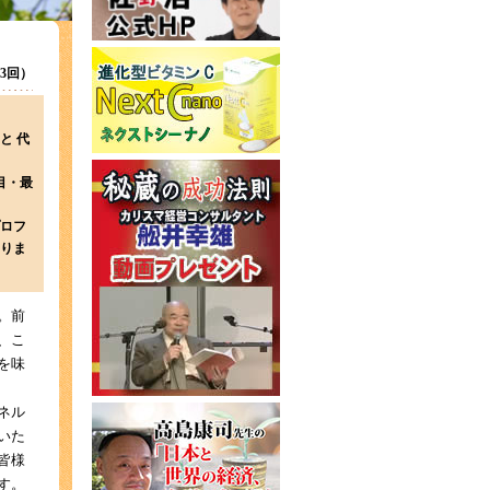
第63回）
と 代
目・最
ロフ
りま
。前
、こ
を味
ネル
いた
皆様
す。