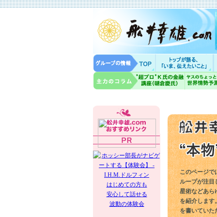
このページで
ループが注目
はじめての方も
星術などあら
安心して話せる
を紹介します
波動の体験会
を書いていた