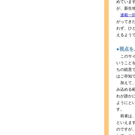
めていま
が、新生
連載一
がってき
わず、ひ
えるよう
●視点
このサイ
いうこと
ちの総意
はご存知
加えて、
み込める
れが誰か
ようにと
す。
前者は、
といえま
のですが