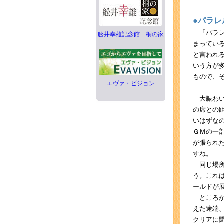
●パラレ
「パラレ
舩井幸雄記念館 桐の家
まってい
と言われ
いう方が
もので、
エヴァ・ビジョン
大賑わい
の席との
いはずな
ＧＭの一
が張られ
すね。
同じ場所
う。これ
ールドが
ところが
えた途端
クリアに