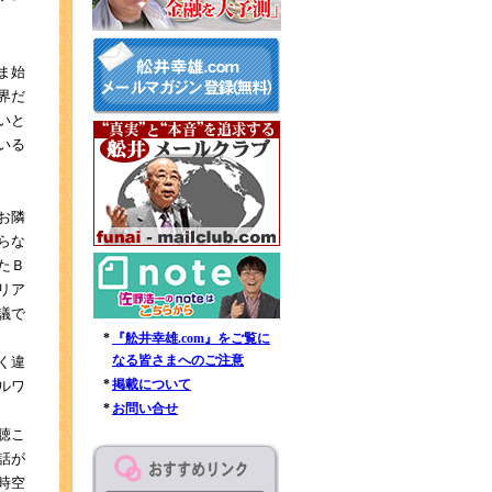
ま始
界だ
いと
いる
お隣
らな
たＢ
リア
議で
*
『舩井幸雄.com』をご覧に
なる皆さまへのご注意
く違
*
掲載について
ルワ
*
お問い合せ
聴こ
話が
時空