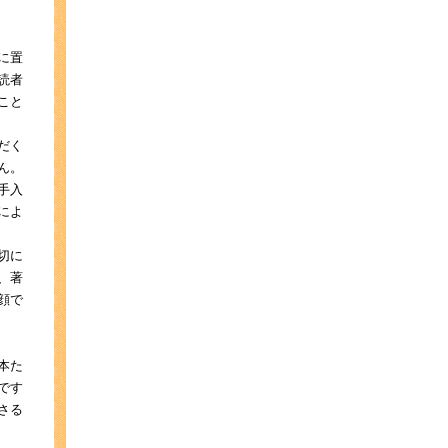
に置
読者
こと
だく
ん。
手入
によ
切に
、著
顔で
本た
です
さる