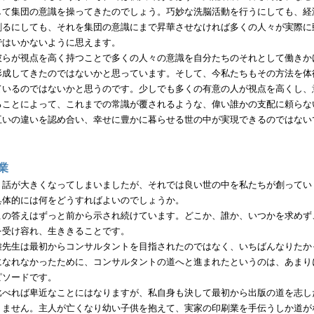
して集団の意識を操ってきたのでしょう。巧妙な洗脳活動を行うにしても、経
創るにしても、それを集団の意識にまで昇華させなければ多くの人々が実際に
ではいかないように思えます。
らが視点を高く持つことで多くの人々の意識を自分たちのそれとして働きか
形成してきたのではないかと思っています。そして、今私たちもその方法を体
ているのではないかと思うのです。少しでも多くの有意の人が視点を高くし、
ることによって、これまでの常識が覆されるような、偉い誰かの支配に頼らな
互いの違いを認め合い、幸せに豊かに暮らせる世の中が実現できるのではない
業
話が大きくなってしまいましたが、それでは良い世の中を私たちが創ってい
具体的には何をどうすればよいのでしょうか。
の答えはずっと前から示され続けています。どこか、誰か、いつかを求めず
を受け容れ、生ききることです。
先生は最初からコンサルタントを目指されたのではなく、いちばんなりたか
になれなかったために、コンサルタントの道へと進まれたというのは、あまり
ピソードです。
べれば卑近なことにはなりますが、私自身も決して最初から出版の道を志し
りません。主人が亡くなり幼い子供を抱えて、実家の印刷業を手伝うしか道が