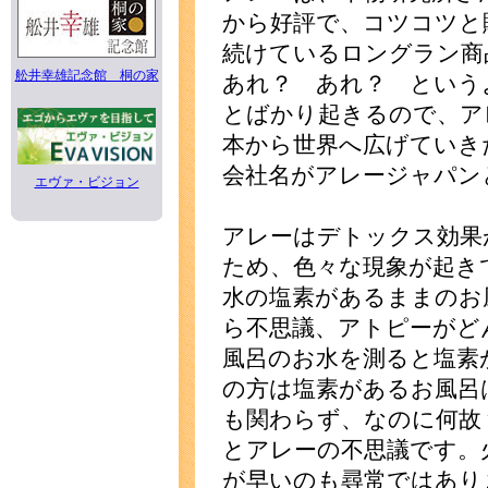
から好評で、コツコツと
続けているロングラン商
舩井幸雄記念館 桐の家
あれ？ あれ？ という
とばかり起きるので、ア
本から世界へ広げていき
会社名がアレージャパン
エヴァ・ビジョン
アレーはデトックス効果
ため、色々な現象が起き
水の塩素があるままのお
ら不思議、アトピーがど
風呂のお水を測ると塩素
の方は塩素があるお風呂
も関わらず、なのに何故
とアレーの不思議です。
が早いのも尋常ではあり