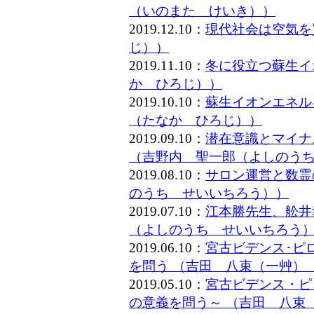
（いのまた けいき））
2019.12.10：
現代社会は空気を
じ））
2019.11.10：
冬に役立つ蘇生イ
か ひろじ））
2019.10.10：
蘇生イオンエネル
（たなか ひろじ））
2019.09.10：
潜在意識とマイナ
（吉野内 聖一郎（よしのう
2019.08.10：
サロン運営と数霊
のうち せいいちろう））
2019.07.10：
江本勝先生、舩井
（よしのうち せいいちろう
2019.06.10：
宮古ビデンス･ピ
を問う （吉田 八束（一艸）
2019.05.10：
宮古ビデンス・ピ
の意義を問う～ （吉田 八束