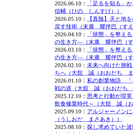
2026.06.10：
「足るを知る」
信輔（ひの しんすけ））
2026.05.10：
【真髄】天と地を
戻す技術（末廣 耀伴巴（す
2026.04.10：
「状態」を整える
の生き方―（末廣 耀伴巴（
2026.03.10：
「状態」を整える
の生き方―（末廣 耀伴巴（
2026.02.10：
未来へ向けた挑戦
ちへ（大舘 誠（おおだち 
2026.01.10：
私の創業物語 「
戦の道（大舘 誠（おおだち
2025.12.10：
思考と行動が現実
飲食修業時代～（大舘 誠（
2025.09.10：
アルジャーノンに
（うしおだ まさあき））
2025.08.10：
探し求めていた波