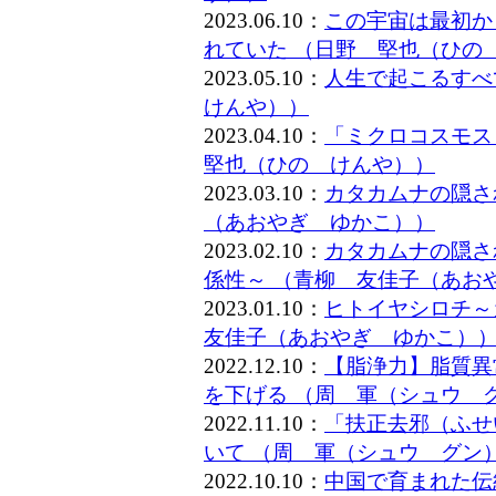
2023.06.10：
この宇宙は最初か
れていた （日野 堅也（ひの
2023.05.10：
人生で起こるすべ
けんや））
2023.04.10：
「ミクロコスモス
堅也（ひの けんや））
2023.03.10：
カタカムナの隠さ
（あおやぎ ゆかこ））
2023.02.10：
カタカムナの隠さ
係性～ （青柳 友佳子（あお
2023.01.10：
ヒトイヤシロチ～
友佳子（あおやぎ ゆかこ）
2022.12.10：
【脂浄力】脂質異
を下げる （周 軍（シュウ 
2022.11.10：
「扶正去邪（ふせ
いて （周 軍（シュウ グン
2022.10.10：
中国で育まれた伝