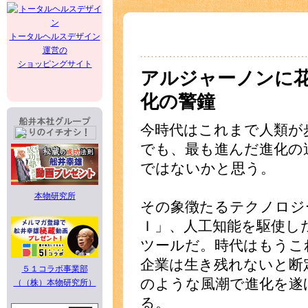
トータルヘルスデザイン
運営の
ショッピングサイト
アルジャーノンに
化の警鐘
今時代はこれまで人類が
でも、最も進んだ進化の
ではないかと思う。
本物研究所
その象徴たるテクノロジ
Ｉ」、人工知能を駆使し
ツールだ。時代はもうこ
企業は生き残れないと断
５１コラボ事業部
のような風潮で進化を遂
（（株）本物研究所）
る。