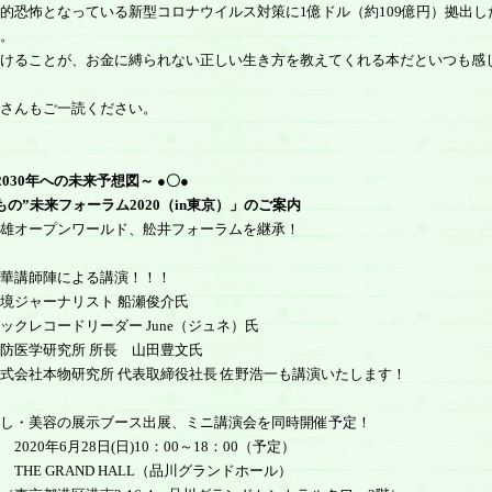
的恐怖となっている新型コロナウイルス対策に1億ドル（約109億円）拠出し
。
けることが、お金に縛られない正しい生き方を教えてくれる本だといつも感
さんもご一読ください。
2030年への未来予想図～ ●〇●
もの”未来フォーラム2020（in東京）」のご案内
雄オープンワールド、舩井フォーラムを継承！
華講師陣による講演！！！
境ジャーナリスト 船瀬俊介氏
ックレコードリーダー June（ジュネ）氏
防医学研究所 所長 山田豊文氏
式会社本物研究所 代表取締役社長 佐野浩一も講演いたします！
し・美容の展示ブース出展、ミニ講演会を同時開催予定！
2020年6月28日(日)10：00～18：00（予定）
 THE GRAND HALL（品川グランドホール）