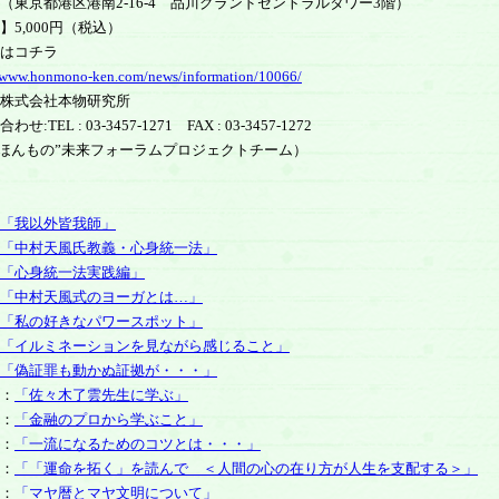
都港区港南2-16-4 品川グランドセントラルタワー3階）
】5,000円（税込）
はコチラ
//www.honmono-ken.com/news/information/10066/
株式会社本物研究所
:TEL : 03-3457-1271 FAX : 03-3457-1272
“ほんもの”未来フォーラムプロジェクトチーム）
「我以外皆我師」
「中村天風氏教義・心身統一法」
「心身統一法実践編」
「中村天風式のヨーガとは…」
「私の好きなパワースポット」
「イルミネーションを見ながら感じること」
「偽証罪も動かぬ証拠が・・・」
：
「佐々木了雲先生に学ぶ」
：
「金融のプロから学ぶこと」
：
「一流になるためのコツとは・・・」
：
「「運命を拓く」を読んで ＜人間の心の在り方が人生を支配する＞」
：
「マヤ暦とマヤ文明について」