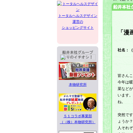
トータルヘルスデザイン
運営の
ショッピングサイト
「漫
社名：（
皆さんこ
今年は暖
本物研究所
菜などが
います。
ね。
突然です
５１コラボ事業部
ょうか？
（（株）本物研究所）
人それぞ