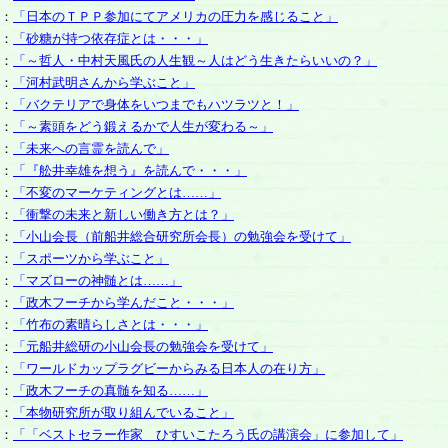
：
「日本のＴＰＰ参加にてアメリカの圧力を感じること」
：
「砂糖が持つ依存症とは・・・」
：
「～哲人・中村天風氏の人生観～人はどう生きたらいいの？」
：
「河村武明さんから学ぶこと」
：
「バクテリアで身体をいつまでもハツラツと！」
：
「～素頭をどう鍛えるかで人生が変わる～」
：
「未来への言霊を読んで」
：
「『舩井幸雄を想う』を読んで・・・」
：
「不変のマーケティングとは……」
：
「衝撃の未来と新しい働き方とは？」
：
「小山会長（前船井総合研究所会長）の勉強会を受けて」
：
「スポーツから学ぶこと」
：
「マズローの神髄とは……」
：
「政木フーチから学んだこと・・・」
：
「竹布の素晴らしさとは・・・」
：
「元船井総研の小山会長の勉強会を受けて」
：
「ワールドカップラグビーからみる日本人の在り方」
：
「政木フーチの真髄を知る……」
：
「本物研究所が取り組んでいること」
：
「「ベストセラー作家 ひすいこたろう氏の講演会」に参加して」