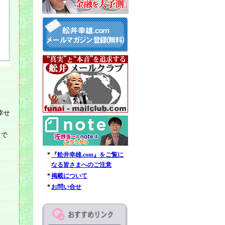
幸せ
うで
*
『舩井幸雄.com』をご覧に
なる皆さまへのご注意
*
掲載について
*
お問い合せ