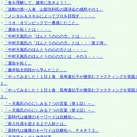
：
「食を理解して、健幸に生きよう！」
：
「波動の第一人者 山梨浩利氏の講演会の感想その１」
：
「メンタル＆スキルによってプロを目指す・・・」
：
「リオ・オリンピックで一番感じたこと」
：
「運命を拓くとは・・・」
：
「中村天風氏の「ほんとうの心の力」とは・・・」
：
「中村天風氏の「ほんとうの心の力」とは・・・第２弾」
：
「中村天風氏のほんとうの心の力とは・・・」
：
「中村天風氏のほんとうの心の力とは その３・・・」
：
「運命を拓く」
：
「藤井聡太四段から学んだこと…」
：
「やってみました！１日１食 長寿遺伝子が微笑むファスティングを実践
１」
：
「やってみました！１日１食 長寿遺伝子が微笑むファスティングを実践
２」
：
「～天風氏の心にしみる７つの言葉（第１話）～」
：
「～天風氏の心にしみる７つの言葉（第２話）～」
：
「新時代は健康のキーワードは抗糖化へ…」
：
「新入社員を迎える上で人財とは」
：
「新時代は健康のキーワドは抗糖化へ ＰＡＲＴ２」