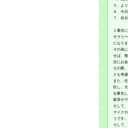
５、より
６、今日
７、自分
１番目に
サラリー
になりま
その為に
せば、無
次にお金
その際、
クも考慮
また、住
但し、大
を優先し
家具やマ
そして、
マイクロ
うです。
そして、