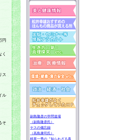
万円
なく
リス
イル
副島隆彦の学問道場
（副島隆彦氏）
るそ
ヤスの備忘録
（高島康司氏）
植草一秀の『知られざる真