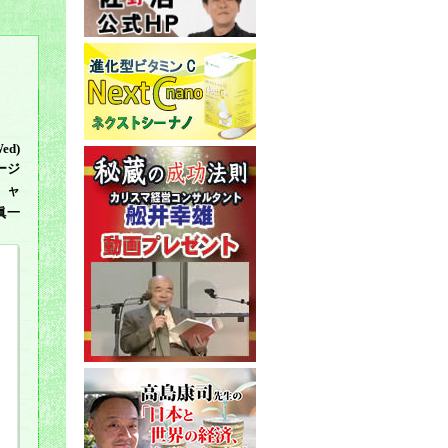
Wed)
ージ
ャ
眞一