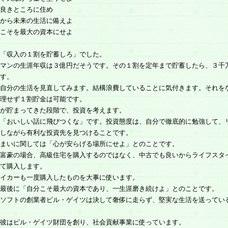
良きところに住め
から未来の生活に備えよ
こそを最大の資本にせよ
「収入の１割を貯蓄しろ」でした。
マンの生涯年収は３億円だそうです。その１割を定年まで貯蓄したら、３千
す。
自分の生活を見直してみます。結構浪費していることに気付きます。それを
理せず１割貯金は可能です。
が貯まってきた段階で、投資を考えます。
「おいしい話に飛びつくな」です。投資態度は、自分で徹底的に勉強して、
しながら有利な投資先を見つけることです。
まいに関しては「心が安らげる場所にせよ」とのことです。
富豪の場合、高級住宅を購入するのではなく、中古でも良いからライフスタ
て購入します。
イカーも一度購入したものを大事に使います。
最後に「自分こそ最大の資本であり、一生涯磨き続けよ」とのことです。
ソフトの創業者ビル・ゲイツは決して奢侈に走らず、堅実な生活を送ってい
彼はビル・ゲイツ財団を創り、社会貢献事業に使っています。