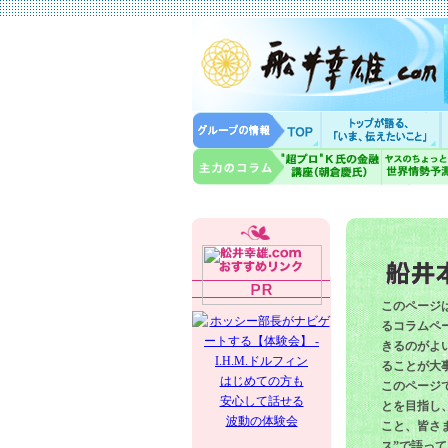
このページ
るコラムペー
きるのがよ
ることが大
はじめての方も
このページ
安心して話せる
とを目指し
波動の体験会
こと、皆さ
ス”で語っ