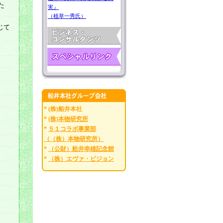
た
実』
（植草一秀氏）
じて
* (株)船井本社
*
(株)本物研究所
*
５１コラボ事業部
（（株）本物研究所）
*
（公財）舩井幸雄記念館
*
（株）エヴァ・ビジョン