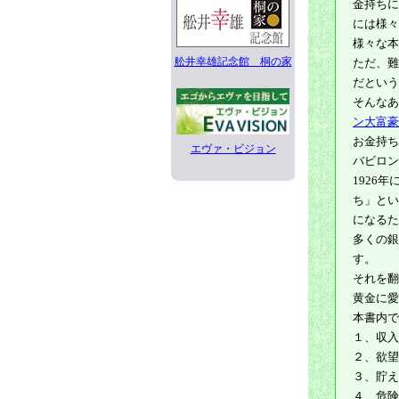
金持ちに
には様々
様々な本
舩井幸雄記念館 桐の家
ただ、難
だという
そんなあ
ン大富豪
お金持ち
エヴァ・ビジョン
バビロン
1926年
ち」とい
になるた
多くの銀
す。
それを翻
黄金に愛
本書内で
１、収入
２、欲望
３、貯え
４、危険