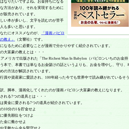
はなりたいですよね。お金持ちになる
な方法があり、それを実現するために
が販売されています。
しい本が多いし、文字を読むのが苦手
人も多いと思います。
なたにオススメなのが、
「漫画 バビロ
の教え」
（文響社）です。
になるために必要なことが漫画で分かりやすく紹介されています。
の大富豪の教えとは・・・
にアメリカで出版された「The Richest Man In Babylon（バビロンいちのお金持
う本で、本書では単なるお金儲けの話というよりも、お金を増やし、守り、
めの方法が解説されています。
行員や資産家に愛読され、100年経った今でも世界中で読み継がれているそ
訳、脚本、漫画化してくれたのが漫画 バビロン大富豪の教えになります。
される7つの道具とは・・・
は黄金に愛される7つの道具が紹介されています。
の10分の1を貯金せよ
に優先順位をつけよ
た金に働かせよ
や天敵から金を堅守せよ