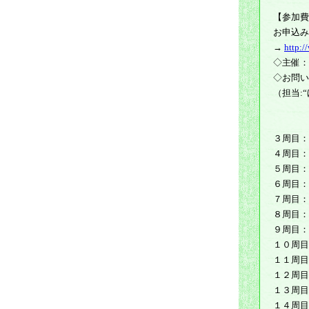
（東京
【参加費
お申込み
→
http:
◇主催：
◇お問い合わせ
（担当:
３周目：
４周目：
５周目：
６周目：
７周目：
８周目：
９周目：
１０周目
１１周目
１２周目
１３周目
１４周目