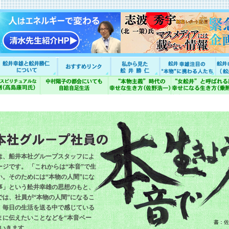
は、船井本社グループスタッフによ
ジです。 「これからは“本音”で生
い。そのためには“本物の人間”にな
事」という舩井幸雄の思想のもと、
では、社員が“本物の人間”になるこ
、毎日の生活を送る中で感じている
まに伝えたいことなどを“本音ベー
書：佐
ていきます。