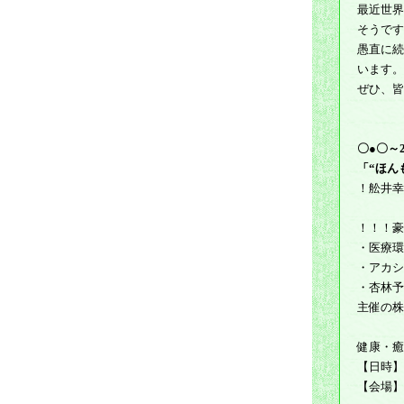
最近世界
そうです
愚直に続
います。
ぜひ、皆
〇●〇～
「“ほん
！舩井幸
！！！豪
・医療環
・アカシ
・杏林予
主催の株
健康・癒
【日時】 
【会場】