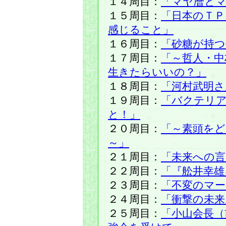
１４周目：
「マヤ暦と
１５周目：
「日本のＴＰ
感じること」
１６周目：
「砂糖が持つ
１７周目：
「～哲人・中
生きたらいいの？」
１８周目：
「河村武明さ
１９周目：
「バクテリ
と！」
２０周目：
「～素頭を
～」
２１周目：
「未来への言
２２周目：
「『舩井幸雄
２３周目：
「不変のマ
２４周目：
「衝撃の未来
２５周目：
「小山会長（