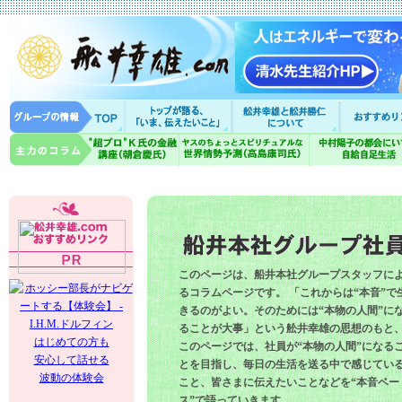
このページは、船井本社グループスタッフに
るコラムページです。 「これからは“本音”で
きるのがよい。そのためには“本物の人間”に
ることが大事」という舩井幸雄の思想のもと
はじめての方も
このページでは、社員が“本物の人間”になる
安心して話せる
とを目指し、毎日の生活を送る中で感じてい
波動の体験会
こと、皆さまに伝えたいことなどを“本音ベー
ス”で語っていきます。