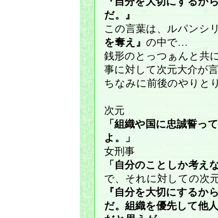
『自分を大切にするか
だ。』
この言葉は、ルパンシ
を奪え』
の中で…
銭形のとっつぁんと共
事に対して次元大介が
ちなみに前後のやりと
次元
「組織や国に忠誠誓っ
よ。」
女刑事
「自分のことしか考え
で、それに対しての次
『自分を大切にするか
だ。組織を優先して他