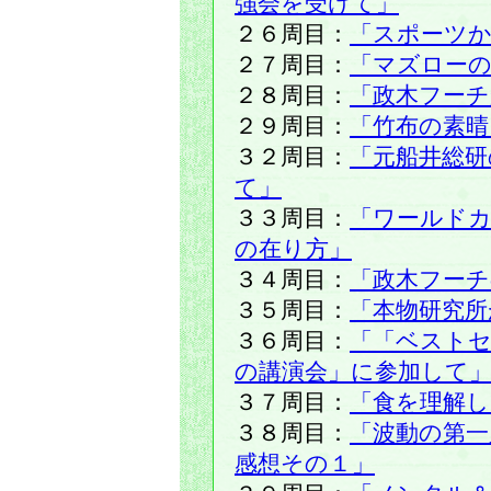
強会を受けて」
２６周目：
「スポーツ
２７周目：
「マズローの
２８周目：
「政木フーチ
２９周目：
「竹布の素晴
３２周目：
「元船井総研
て」
３３周目：
「ワールド
の在り方」
３４周目：
「政木フーチ
３５周目：
「本物研究所
３６周目：
「「ベスト
の講演会」に参加して
３７周目：
「食を理解し
３８周目：
「波動の第一
感想その１」