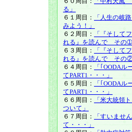
６０周目：
「中村天風 
る」
６１周目：
「人生の岐
みよう！」
６２周目：
「『そして
れる』を読んで その
６３周目：
「『そして
れる』を読んで その
６４周目：
「｢OODAル
てPART1・・・」
６５周目：
「｢OODAル
てPART1・・・」
６６周目：
「米大統領ト
ついて」
６７周目：
「すいませ
て・・・」