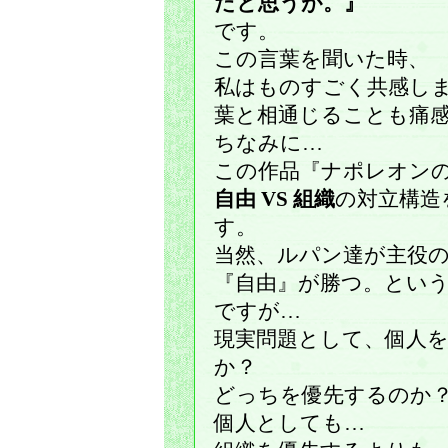
だと思うが。』
です。
この言葉を聞いた時、
私はものすごく共感し
葉と相通じることも痛
ちなみに…
この作品『ナポレオン
自由 VS 組織
の対立構造
す。
当然、ルパン達が主役
『自由』が勝つ。とい
ですが…
現実問題として、個人
か？
どっちを優先するのか
個人としても…