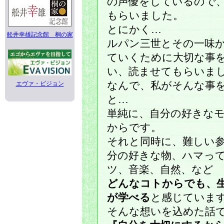
の声優をしているので
もらいました。
とにかく…
舩井幸雄記念館 桐の家
ルパン三世とその一味
ていくために大切な事
い、読ませてもらいま
エヴァ・ビジョン
なんで、私がそんな事
と…
単純に、自分の好きな
からです。
それと同時に、難しい
分の好きな物、ハマっ
ツ、音楽、自然、など
どんなコトからでも、
が学べる
と感じていま
そんな想いを込めた話