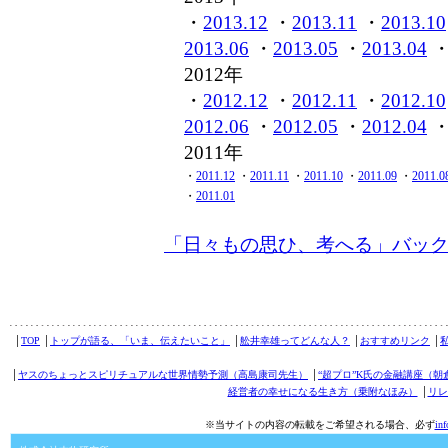
・
2013.12
・
2013.11
・
2013.10
2013.06
・
2013.05
・
2013.04
2012年
・
2012.12
・
2012.11
・
2012.10
2012.06
・
2012.05
・
2012.04
2011年
・
2011.12
・
2011.11
・
2011.10
・
2011.09
・
2011.0
・
2011.01
「日々もの思ひ、考へる」バッ
│
TOP
│
トップが語る、「いま、伝えたいこと」
│
舩井幸雄ってどんな人？
│
おすすめリンク
│
│
ヤスのちょっとスピリチュアルな世界情勢予測（高島康司先生）
│
“超プロ”K氏の金融講座（朝
経営者の幸せになる生き方（乗附なほみ）
│
リレ
※当サイトの内容の転載をご希望される場合、必ず
in