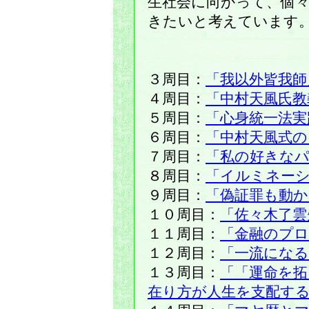
生社会に向かって、個
きたいと考えています
３周目：
「我以外皆我師
４周目：
「中村天風氏教
５周目：
「心身統一法実
６周目：
「中村天風式の
７周目：
「私の好きな
８周目：
「イルミネー
９周目：
「偽証罪も動か
１０周目：
「佐々木了雲
１１周目：
「金融のプ
１２周目：
「一流にな
１３周目：
「「運命を拓
在り方が人生を支配す