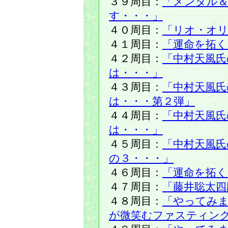
３９周目：
「メンタル
す・・・」
４０周目：
「リオ・オ
４１周目：
「運命を拓く
４２周目：
「中村天風氏
は・・・」
４３周目：
「中村天風氏
は・・・第２弾」
４４周目：
「中村天風氏
は・・・」
４５周目：
「中村天風
の３・・・」
４６周目：
「運命を拓く
４７周目：
「藤井聡太四
４８周目：
「やってみま
が微笑むファスティン