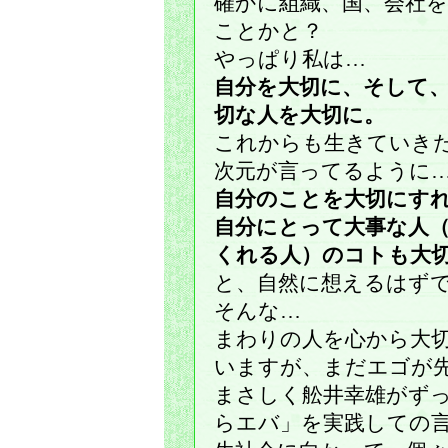
確かに組織、国、会社
ことかと？
やっぱり私は…
自分を大切に、そして
切な人を大切に。
これからも生きていき
次元が言ってるように
自分のことを大切にす
自分にとって大事な人
くれる人）のコトも大
と、自然に想えるはず
そんな…
まわりの人を心から大
いますが、まだエゴが
まさしく舩井幸雄がず
らエバ」を実践しての