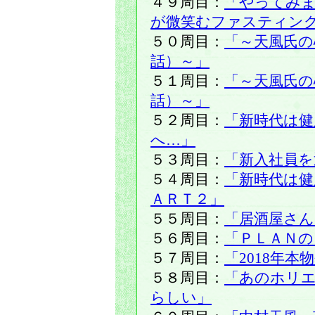
４９周目：
「やってみま
が微笑むファスティン
５０周目：
「～天風氏の
話）～」
５１周目：
「～天風氏の
話）～」
５２周目：
「新時代は健
へ…」
５３周目：
「新入社員を
５４周目：
「新時代は健
ＡＲＴ２」
５５周目：
「居酒屋さん
５６周目：
「ＰＬＡＮの
５７周目：
「2018年
５８周目：
「あのホリ
らしい」