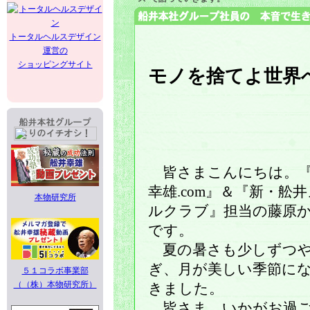
トータルヘルスデザイン
運営の
ショッピングサイト
モノを捨てよ世界
皆さまこんにちは。『
幸雄.com』＆『新・舩
本物研究所
ルクラブ』担当の藤原
です。
夏の暑さも少しずつ
ぎ、月が美しい季節に
５１コラボ事業部
（（株）本物研究所）
きました。
皆さま、いかがお過