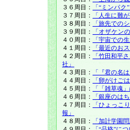
３６周目：
「“ミンパク
３７周目：
「人生に難が
３８周目：
「旅先での
３９周目：
「オザケン
４０周目：
「宇宙での生
４１周目：
「最近のおス
４２周目：
「竹田和平
社」
４３周目：
「『君の名は
４４周目：
「卵がけご
４５周目：
「「雑草魂」
４６周目：
「銀座のは
４７周目：
「ひょっこ
報」
４８周目：
「加計学園問
４９周目：
「“品格”に