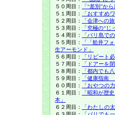
５０周目：
「“差別”か
５１周目：
「おすすめ
５２周目：
「会津への旅
５３周目：
「究極の“じ
５４周目：
「バリ島で
５５周目：
「「舩井フ
生アーモンド」
５６周目：
「リピート必
５７周目：
「ドアーを
５８周目：
「都内でも八
５９周目：
「健康指南 
６０周目：
「おやつの
６１周目：
「昭和が歴
本」
６２周目：
「わたしの太
６３周目：
「パリでも一