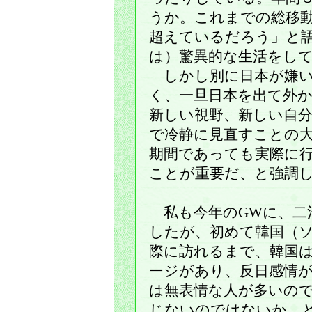
うか。これまでの総移
超えているだろう」と
は）驚異的な生活をし
しかし別に日本が嫌い
く、一旦日本を出て外
新しい視野、新しい自
で冷静に見直すことの
期間であっても実際に
ことが重要だ、と強調
私も今年のGWに、二
したが、初めて韓国（
際に訪れるまで、韓国
ージがあり、反日感情
は無表情な人が多いの
じないのではないか、