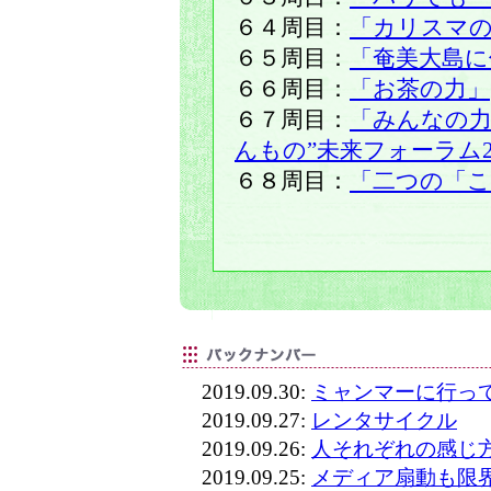
６４周目：
「カリスマ
６５周目：
「奄美大島に
６６周目：
「お茶の力」
６７周目：
「みんなの力
んもの”未来フォーラム2
６８周目：
「二つの「
2019.09.30:
ミャンマーに行っ
2019.09.27:
レンタサイクル
2019.09.26:
人それぞれの感じ
2019.09.25:
メディア扇動も限