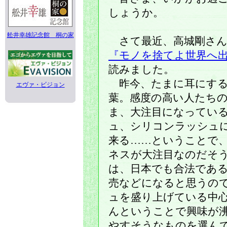
しょうか。
舩井幸雄記念館 桐の家
さて最近、高城剛さん
『モノを捨てよ世界へ
読みました。
昨今、たまに耳にする
エヴァ・ビジョン
葉。感度の高い人たち
ま、大注目になってい
ュ、シリコンラッシュ
来る……ということで
ネスが大注目なのだそ
は、日本でも合法である
売などになると思うの
ュを盛り上げている中
んということで興味が
やすそうなものを選ん