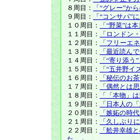
８周目：
「“グレー”か
９周目：
「“コンサバ”
１０周目：
「“野菜”は
１１周目：
「ロンドン・
１２周目：
「フリーエネ
１３周目：
「最近読ん
１４周目：
「“寄り添う
１５周目：
「“五井野イ
１６周目：
「秘伝のお茶
１７周目：
「偶然とは
１８周目：
「「本物」は
１９周目：
「日本人の「
２０周目：
「嫉妬の時代
２１周目：
「久しぶりに
２２周目：
「舩井幸雄
た。」