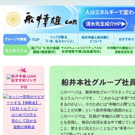
このページは、船井本社グループスタッフに
るコラムページです。 「これからは“本音”で
きるのがよい。そのためには“本物の人間”に
ることが大事」という舩井幸雄の思想のもと
はじめての方も
このページでは、社員が“本物の人間”になる
安心して話せる
とを目指し、毎日の生活を送る中で感じてい
波動の体験会
こと、皆さまに伝えたいことなどを“本音ベー
ス”で語っていきます。