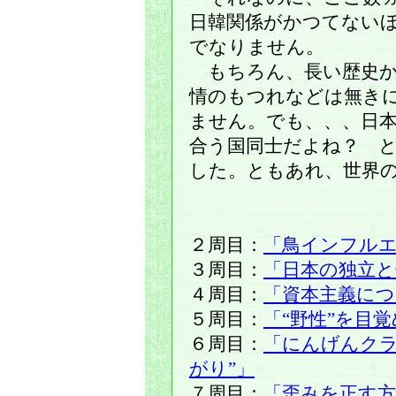
日韓関係がかつてない
でなりません。
もちろん、長い歴史か
情のもつれなどは無き
ません。でも、、、日
合う国同士だよね？ 
した。ともあれ、世界
２周目：
「鳥インフル
３周目：
「日本の独立と
４周目：
「資本主義に
５周目：
「“野性”を目
６周目：
「にんげんクラ
がり”」
７周目：
「歪みを正す方