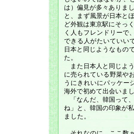
は）偏見が多々ありま
と、まず風景が日本と
ど外観は東京駅にそっ
く人もフレンドリーで
できる人がたいていい
日本と同じようなもの
た。
また日本人と同じよう
に売られている野菜や
うにきれいにパッケー
海外で初めて出会いま
「なんだ、韓国って、
ね」と、韓国の印象が
ました。
それなのに、ここ数ヵ