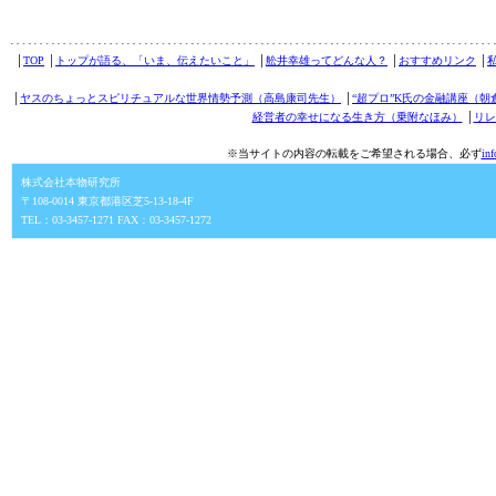
│
TOP
│
トップが語る、「いま、伝えたいこと」
│
舩井幸雄ってどんな人？
│
おすすめリンク
│
│
ヤスのちょっとスピリチュアルな世界情勢予測（高島康司先生）
│
“超プロ”K氏の金融講座（朝
経営者の幸せになる生き方（乗附なほみ）
│
リレ
※当サイトの内容の転載をご希望される場合、必ず
in
株式会社本物研究所
〒108-0014 東京都港区芝5-13-18-4F
TEL：03-3457-1271 FAX：03-3457-1272