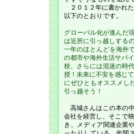
２０１２年に書かれた
以下のとおりです。
グローバル化が進んだ
は近所に引っ越しする
一年のほとんどを海外
の都市や海外生活サバ
校、さらには混迷の時
授！未来に不安を感じ
にぜひともオススメし
引っ越そう！
高城さんはこの本の中
会社を経営し、そこで
き、メディア関連企業
ったりしている。年間