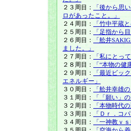
２３周目：
「後から思
ロがあったこと。」
２４周目：
「竹中平蔵と
２５周目：
「足指から目
２６周目：
「舩井SAK
ました。」
２７周目：
「私にとって
２８周目：
「“本物の健
２９周目：
「最近ビッ
エネルギー」
３０周目：
「舩井幸雄の
３１周目：
「「願い」の
３２周目：
「本物時代の
３３周目：
「Ｄｒ．コパ
３４周目：
「一神教ｖｓ
３５周目：
「空海から義