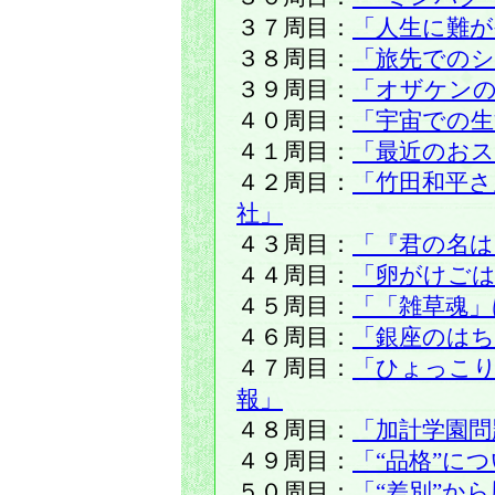
３７周目：
「人生に難が
３８周目：
「旅先での
３９周目：
「オザケン
４０周目：
「宇宙での生
４１周目：
「最近のおス
４２周目：
「竹田和平
社」
４３周目：
「『君の名は
４４周目：
「卵がけご
４５周目：
「「雑草魂」
４６周目：
「銀座のは
４７周目：
「ひょっこ
報」
４８周目：
「加計学園問
４９周目：
「“品格”に
５０周目：
「“差別”か