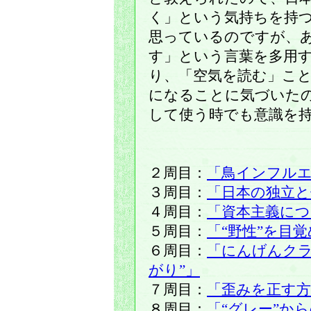
く」という気持ちを持
思っているのですが、
す」という言葉を多用
り、「空気を読む」こ
になることに気づいた
して使う時でも意識を
２周目：
「鳥インフル
３周目：
「日本の独立と
４周目：
「資本主義に
５周目：
「“野性”を目
６周目：
「にんげんクラ
がり”」
７周目：
「歪みを正す方
８周目：
「“グレー”か