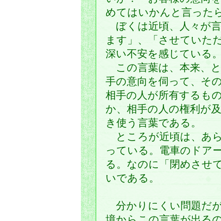
めてはいかんと言った
ぼくは近頃、人々が言
ます」、「させていた
深い不安を感じている
この言葉は、本来、と
手の意向を伺って、そ
相手の人が所有するも
か、相手の人の権利が
き使う言葉である。
ところが近頃は、あら
っている。電車のドア
る。なのに「閉めさせ
いである。
（中
分かりにくい問題だが
境からこの言葉が出る