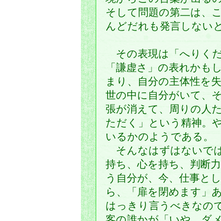
そして問題の第二は、
んどだれも発言しない
（中
その表現は「へりくだ
「謙虚さ」の表れかも
まり、自分の主体性を
世の中に自分がいて、
張が消えて、周りの人
ただく」という精神。
いるかのようである。
そんなはずはないでは
持ち、心を持ち、判断
う自分が、今、仕事と
ら、「扉を閉めます」
はっきり言うべきなの
客の誰かが「いや、ダ