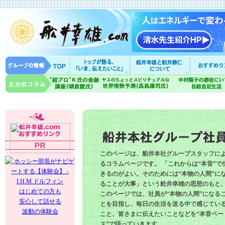
このページは、船井本社グループスタッフに
るコラムページです。 「これからは“本音”で
きるのがよい。そのためには“本物の人間”に
ることが大事」という舩井幸雄の思想のもと
はじめての方も
このページでは、社員が“本物の人間”になる
安心して話せる
とを目指し、毎日の生活を送る中で感じてい
波動の体験会
こと、皆さまに伝えたいことなどを“本音ベー
ス”で語っていきます。