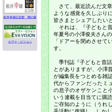
さて、最近読んだ文章
ような感覚を久しぶり
舩井幸雄記念館 桐の家
皆さまとシェアしたい
それは、『子どもと昔
年夏号の小澤俊夫さん
「ドアーを閉めさせて
エヴァ・ビジョン
す。
季刊誌『子どもと昔話
とがありますが、小澤
が編集長をつとめる雑
代からファンだったミ
の息子のオザケンこと
いう連載を目当てに購
ご存知のように（うれ
手活動に復帰し、しか