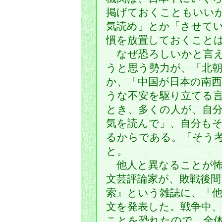
掲げておくこともいい
気読め」とか「させて
慣を放置しておくこと
なぜ恐ろしいかと言え
うと思う勢力が、「北
か、「中国が日本の南
うな不安を駆り立てる
とき、多くの人が、自
気を読んで」、自分も
るからである。「そう
と。
他人と異なることが怖
文芸評論家が、敗戦後間
索』という雑誌に、「
文を発表した。戦争中
ことを恐れたので、全