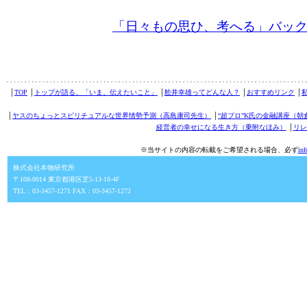
「日々もの思ひ、考へる」バッ
│
TOP
│
トップが語る、「いま、伝えたいこと」
│
舩井幸雄ってどんな人？
│
おすすめリンク
│
│
ヤスのちょっとスピリチュアルな世界情勢予測（高島康司先生）
│
“超プロ”K氏の金融講座（朝
経営者の幸せになる生き方（乗附なほみ）
│
リレ
※当サイトの内容の転載をご希望される場合、必ず
in
株式会社本物研究所
〒108-0014 東京都港区芝5-13-18-4F
TEL：03-3457-1271 FAX：03-3457-1272