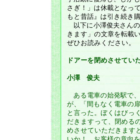
さぎ！」は休載となっ
もと昔話』は引き続き
以下に小澤俊夫さんの
きます」の文章を転載
ぜひお読みください。
ドアーを閉めさせてい
小澤 俊夫
ある電車の始発駅で、
が、「間もなく電車の
と言った。ぼくはびっ
だきますって、閉める
めさせていただきます
いか！ お客様の意向