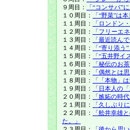
９周目：
「“コンサバ”
１０周目：
「“野菜”は
１１周目：
「ロンドン・
１２周目：
「フリーエネ
１３周目：
「最近読ん
１４周目：
「“寄り添う
１５周目：
「“五井野イ
１６周目：
「秘伝のお茶
１７周目：
「偶然とは
１８周目：
「「本物」は
１９周目：
「日本人の「
２０周目：
「嫉妬の時代
２１周目：
「久しぶりに
２２周目：
「舩井幸雄
た。」
２３周目：
「後から思