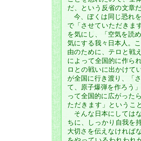
だ、という反省の文章
今、ぼくは同じ恐れを
で「させていただきま
を気にし、「空気を読
気にする我々日本人。
由のために、テロと戦
によって全国的に作ら
ロとの戦いに出かけて
が全国に行き渡り、「
て、原子爆弾を作ろう
って全国的に広がった
ただきます」というこ
そんな日本にしてはな
ちに、しっかり自我を
大切さを伝えなければ
をやっているわれわれ