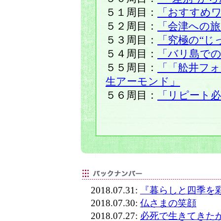
５１周目：
「おすすめ
５２周目：
「会津への旅
５３周目：
「究極の“じ
５４周目：
「バリ島で
５５周目：
「「舩井フ
生アーモンド」
５６周目：
「リピート必
2018.07.31:
『暮らしと四季を
2018.07.30:
仏さまの笑顔
2018.07.27:
必死で生きてきたか