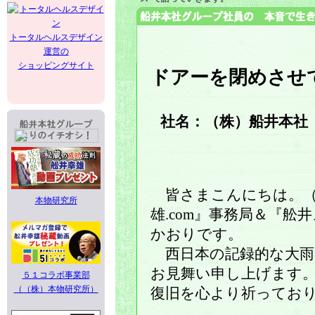
トータルヘルスデザイン
運営の
ショッピングサイト
ドアーを閉めさせ
社名：（株）船井本社 
皆さまこんにちは。（
本物研究所
雄.com』事務局＆『
かおりです。
西日本の記録的な大雨
お見舞い申し上げます
５１コラボ事業部
（（株）本物研究所）
復旧を心より祈ってお