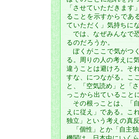
「させていただきます
ることを示すからであ
ていただく」気持ちに
では、なぜみんなで恐
るのだろうか。
ぼくがここで気がつく
る。周りの人の考えに
違うことは避けろ。そ
すな、につながる。こ
と、「空気読め」と「
っこから出ていること
その根っことは、「自
えに従え」である。こ
独立」という考えの真
「個性」とか「自主独
機関は、日本中にいく