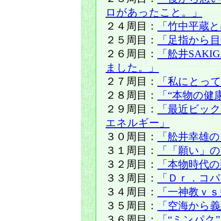
ロがあったこと。」
２４周目：
「竹中平蔵と
２５周目：
「足指から目
２６周目：
「舩井SAK
ました。」
２７周目：
「私にとって
２８周目：
「“本物の健
２９周目：
「最近ビッ
エネルギー」
３０周目：
「舩井幸雄の
３１周目：
「「願い」の
３２周目：
「本物時代の
３３周目：
「Ｄｒ．コパ
３４周目：
「一神教ｖｓ
３５周目：
「空海から義
３６周目：
「“ミンパク