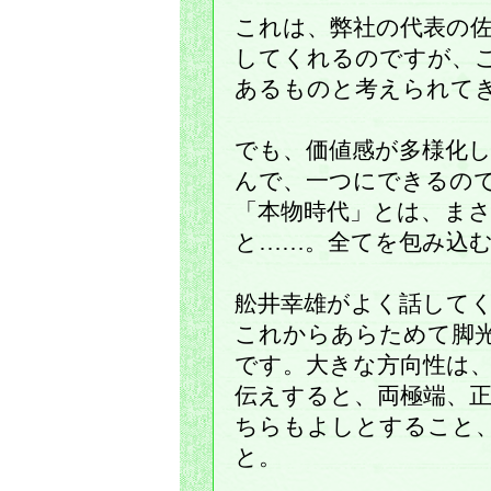
これは、弊社の代表の
してくれるのですが、
あるものと考えられて
でも、価値感が多様化
んで、一つにできるの
「本物時代」とは、ま
と……。全てを包み込
舩井幸雄がよく話して
これからあらためて脚
です。大きな方向性は
伝えすると、両極端、
ちらもよしとすること
と。