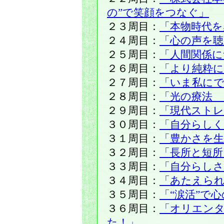
の”で笑顔をつなぐ」
２３周目：
「本物時代を
２４周目：
「心の声を聴
２５周目：
「人間関係に
２６周目：
「より純粋に
２７周目：
「いま私に
２８周目：
「光の療法 
２９周目：
「現代ストレ
３０周目：
「自分らし
３１周目：
「豊かさを生
３２周目：
「長所と短所
３３周目：
「自分らし
３４周目：
「あたえら
３５周目：
「“涙活”で
３６周目：
「オリエン
た！」