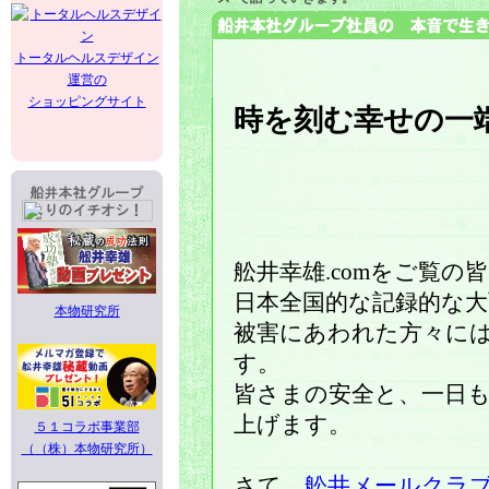
トータルヘルスデザイン
運営の
ショッピングサイト
時を刻む幸せの一
舩井幸雄.comをご覧の
日本全国的な記録的な
本物研究所
被害にあわれた方々に
す。
皆さまの安全と、一日
上げます。
５１コラボ事業部
（（株）本物研究所）
さて、
舩井メールクラ