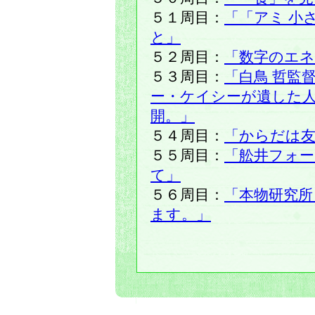
５１周目：
「「アミ 小
と」
５２周目：
「数字のエネ
５３周目：
「白鳥 哲監
ー・ケイシーが遺した
開。」
５４周目：
「からだは
５５周目：
「舩井フォー
て」
５６周目：
「本物研究所
ます。」