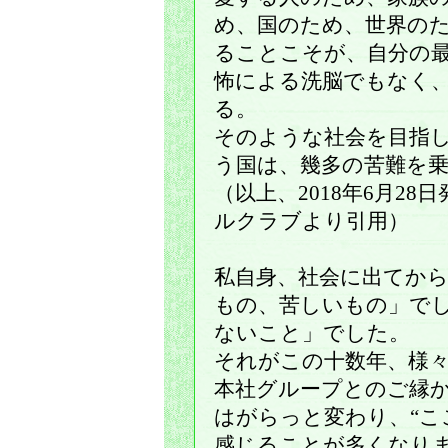
め、国のため、世界の
ることこそが、自分の
怖による洗脳でもなく
る。
そのような社会を目指
う国は、幾多の苦難を
（以上、2018年6月2
ルクラブより引用）
私自身、社会に出てか
もの、苦しいもの」で
ないこと」でした。
それがこの十数年、様
本社グループとのご縁
はがらっと変わり、“こ
感じることが多くなり