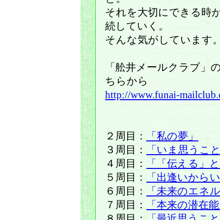
それを大切にできる時
続していく。
そんな気がしています
「舩井メールクラブ」
ちらから
http://www.funai-mailclub
２周目：
「私の夢」
３周目：
「いま思うこ
４周目：
「「伝える」と
５周目：
「出逢いから
６周目：
「未来のエネ
７周目：
「本来の潜在能
８周目：
「最近思うこ