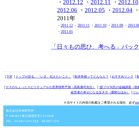
・
2012.12
・
2012.11
・
2012.10
2012.06
・
2012.05
・
2012.04
2011年
・
2011.12
・
2011.11
・
2011.10
・
2011.09
・
2011.0
・
2011.01
「日々もの思ひ、考へる」バッ
│
TOP
│
トップが語る、「いま、伝えたいこと」
│
舩井幸雄ってどんな人？
│
おすすめリンク
│
│
ヤスのちょっとスピリチュアルな世界情勢予測（高島康司先生）
│
“超プロ”K氏の金融講座（朝
経営者の幸せになる生き方（乗附なほみ）
│
リレ
※当サイトの内容の転載をご希望される場合、必ず
in
株式会社本物研究所
〒108-0014 東京都港区芝5-13-18-4F
TEL：03-3457-1271 FAX：03-3457-1272