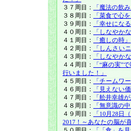
３７周目：
「魔法の飲み
３８周目：
「菜食で心を
３９周目：
「幸せになる
４０周目：
「しなやかな
４１周目：
「癒しの時」
４２周目：
「しんさい
４３周目：
「しなやか
４４周目：
「“麻の実”
行いました！」
４５周目：
「チームワー
４６周目：
「見えない
４７周目：
「舩井幸雄が
４８周目：
「無意識の中
４９周目：
「10月28
2017！～あなたの脳が
５０周目：
「「食」を見