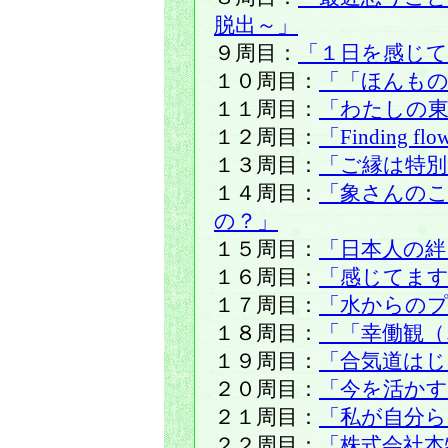
脱出～」
９周目：
「１日を感じ
１０周目：
「「ほんもの
１１周目：
「わたしの東
１２周目：
「Finding
１３周目：
「ご縁は特
１４周目：
「象さんの
の？」
１５周目：
「日本人の絆
１６周目：
「感じてま
１７周目：
「水からの
１８周目：
「「幸働観（
１９周目：
「合気道はじ
２０周目：
「今を活かす
２１周目：
「私が自分
２２周目：
「株式会社本