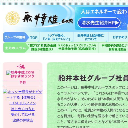
このページは、船井本社グループスタッフに
るコラムページです。 「これからは“本音”で
きるのがよい。そのためには“本物の人間”に
ることが大事」という舩井幸雄の思想のもと
はじめての方も
このページでは、社員が“本物の人間”になる
安心して話せる
とを目指し、毎日の生活を送る中で感じてい
波動の体験会
こと、皆さまに伝えたいことなどを“本音ベー
ス”で語っていきます。