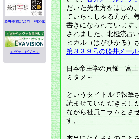
だいた先生方をはじめ
ていらっしゃる方が、
舩井幸雄記念館 桐の家
書きになられています
されました、北極流占
ヒカル（はがひかる）
第３３９号の舩井メー
エヴァ・ビジョン
日本帝王学の真髄 富
ミタメ～
というタイトルで執筆
読ませていただきまし
ながら社員コラムとさ
す。
本当にたくさんのこと