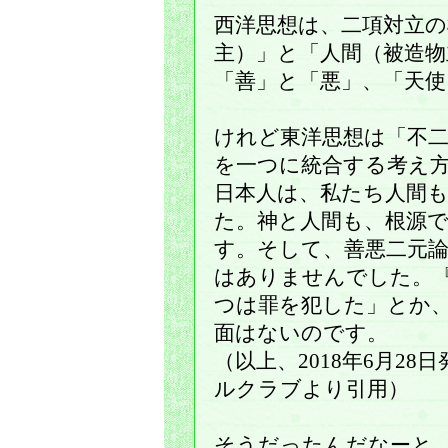
西洋思想は、二項対立
主）」と「人間（被造物
「善」と「悪」、「天
けれど東洋思想は「不
を一つに統合する考え
日本人は、私たち人間
た。神と人間も、根源
す。そして、善悪二元
はありませんでした。
つは罪を犯した」とか
面はないのです。
（以上、2018年6月2
ルクラブより引用）
そうだったんだなーと