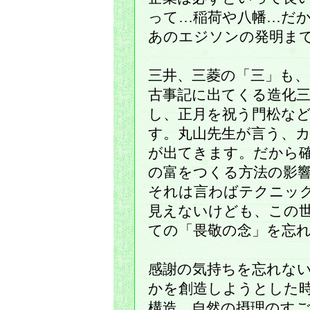
って…稲荷や八幡…だ
あのエジソンの発明ま
三井、三菱の「三」も
古事記に出てくる造化
し、正月を祝う門松な
す。丸山先生が言う、
が出てきます。だから
の富をつくる方法の影
それは言わばテクニッ
見えないけども、この
ての「畏敬の念」を忘
感謝の気持ちを忘れな
かを創造しようとした
構造、自然の摂理のす