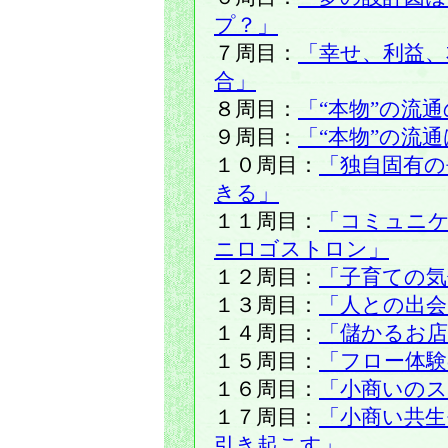
プ？」
７周目：
「幸せ、利益
合」
８周目：
「“本物”の流
９周目：
「“本物”の流
１０周目：
「独自固有の
きる」
１１周目：
「コミュニ
ニロゴストロン」
１２周目：
「子育ての気
１３周目：
「人との出会
１４周目：
「儲かるお
１５周目：
「フロー体験
１６周目：
「小商いの
１７周目：
「小商い共
引き起こす」