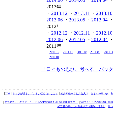
2014.06
・
2014.05
・
2014.04
2013年
・
2013.12
・
2013.11
・
2013.10
2013.06
・
2013.05
・
2013.04
2012年
・
2012.12
・
2012.11
・
2012.10
2012.06
・
2012.05
・
2012.04
2011年
・
2011.12
・
2011.11
・
2011.10
・
2011.09
・
2011.0
・
2011.01
「日々もの思ひ、考へる」バッ
│
TOP
│
トップが語る、「いま、伝えたいこと」
│
舩井幸雄ってどんな人？
│
おすすめリンク
│
│
ヤスのちょっとスピリチュアルな世界情勢予測（高島康司先生）
│
“超プロ”K氏の金融講座（朝
経営者の幸せになる生き方（乗附なほみ）
│
リレ