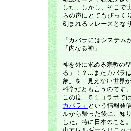
した。しかし、そこで
らの声にとてもびっく
刻まれるフレーズとな
「カバラにはシステム
「内なる神」
神を外に求める宗教の
る」！？…またカバラ
象」を「見えない世界
科学だとも言うのです
この度、５１コラボで
カバラ」
という情報発
ルから帰った後に、知
した。特に日本のこと
山アレルギークリニッ