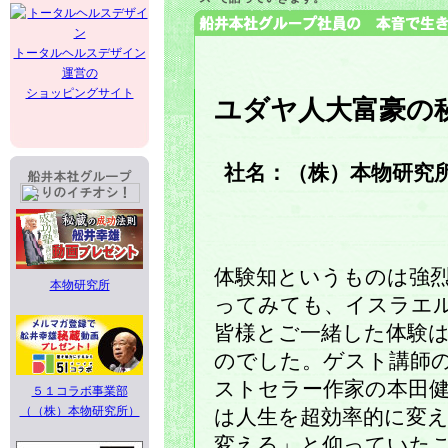
トータルヘルスデザイン
運営の
ショッピングサイト
ユダヤ人大富豪の
社名：（株）本物研究
体験知というものは強
本物研究所
ってみても、イスラエ
皆様とご一緒した体験
のでした。ゲスト講師
ストセラー作家の本田
５１コラボ事業部
（（株）本物研究所）
は人生を超効率的に変
変える」と仰っていた