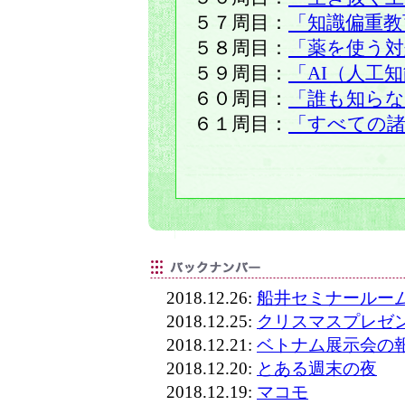
５７周目：
「知識偏重教
５８周目：
「薬を使う対
５９周目：
「AI（人工
６０周目：
「誰も知らな
６１周目：
「すべての諸
2018.12.26:
船井セミナールー
2018.12.25:
クリスマスプレゼ
2018.12.21:
ベトナム展示会の
2018.12.20:
とある週末の夜
2018.12.19:
マコモ