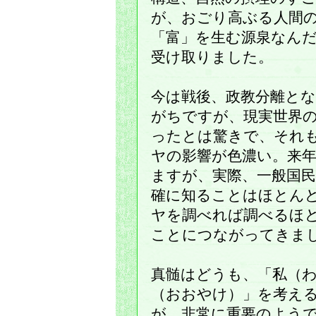
が、おごり高ぶる人間
「富」を生む源泉なん
受け取りました。
今は戦後、政教分離と
がちですが、現実世界
ったとは驚きで、それ
ヤの影響が色濃い。来
ますが、実際、一般国
確に知ることはほとん
ヤを調べれば調べるほ
ことにつながってきま
真髄はどうも、「私（
（おおやけ）」を考え
が、非常に重要のよう