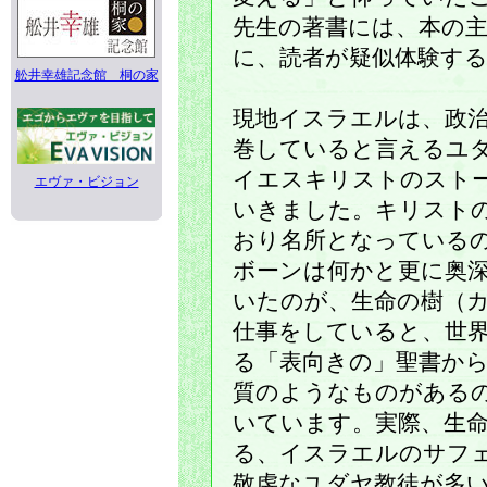
先生の著書には、本の
に、読者が疑似体験す
舩井幸雄記念館 桐の家
現地イスラエルは、政
巻していると言えるユ
イエスキリストのスト
エヴァ・ビジョン
いきました。キリスト
おり名所となっている
ボーンは何かと更に奥
いたのが、生命の樹（
仕事をしていると、世
る「表向きの」聖書か
質のようなものがある
いています。実際、生
る、イスラエルのサフ
敬虔なユダヤ教徒が多