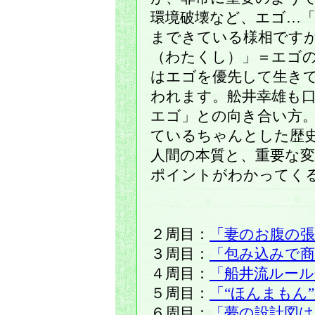
環境破壊など、エゴ…
まできている様相です
（わたくし）」＝エゴ
はエゴを優先して生き
われます。舩井幸雄も
エゴ」との向き合い方
ているちゃんとした歴
人間の本質と、重要な
ポイントがわかってく
２周目：
「妻のお腹の
３周目：
「包み込みで商
４周目：
「船井流ルール
５周目：
「“ほんまもん
６周目：
「夢の設計図は