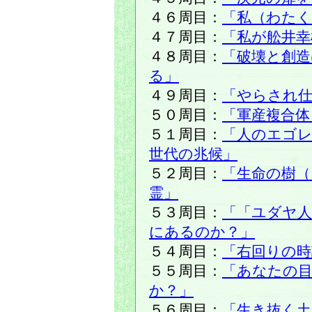
４６周目：
「私（わた
４７周目：
「私が舩井幸
４８周目：
「破壊と創
る」
４９周目：
「やらされ仕
５０周目：
「軍産複合体
５１周目：
「人のエゴ
世代の兆候」
５２周目：
「生命の樹（
霊」
５３周目：
「「ユダヤ人
にあるのか？」
５４周目：
「右回りの時
５５周目：
「あなたの目
か？」
５６周目：
「生き抜く