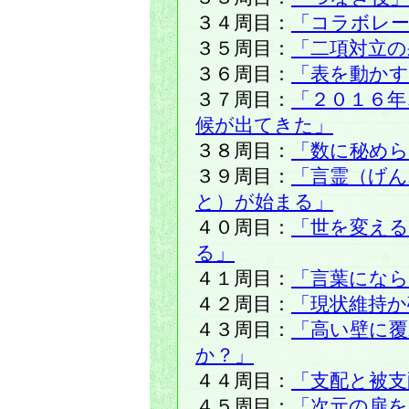
３４周目：
「コラボレ
３５周目：
「二項対立の
３６周目：
「表を動かす
３７周目：
「２０１６年
候が出てきた」
３８周目：
「数に秘め
３９周目：
「言霊（げん
と）が始まる」
４０周目：
「世を変える
る」
４１周目：
「言葉になら
４２周目：
「現状維持か
４３周目：
「高い壁に覆
か？」
４４周目：
「支配と被支
４５周目：
「次元の扉を