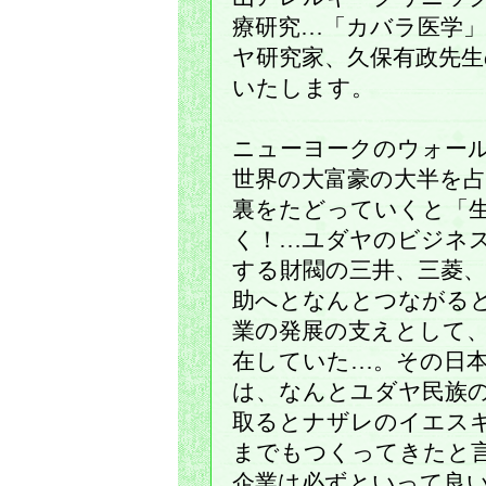
療研究…「カバラ医学
ヤ研究家、久保有政先
いたします。
ニューヨークのウォー
世界の大富豪の大半を
裏をたどっていくと「
く！…ユダヤのビジネ
する財閥の三井、三菱、
助へとなんとつながる
業の発展の支えとして
在していた…。その日
は、なんとユダヤ民族の
取るとナザレのイエス
までもつくってきたと
企業は必ずといって良