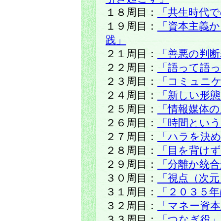
１８周目：
「共生時代で
１９周目：
「資本主義か
践」
２１周目：
「善悪の判断
２２周目：
「語って語っ
２３周目：
「コミュニ
２４周目：
「新しい形
２５周目：
「情報媒体の
２６周目：
「時間という
２７周目：
「ハラを決め
２８周目：
「目を背けず
２９周目：
「分離か統合
３０周目：
「視点（次元
３１周目：
「２０３５年
３２周目：
「マネー資本
３３周目：
「つなぎ役」