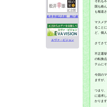
それも不
国も絡ん
も報道さ
舩井幸雄記念館 桐の家
マスメデ
ることに
ど、個人
エヴァ・ビジョン
さてさて
不正選挙
の転換点
テムにそ
今回のマ
ますが、
つまり、
に追求し
かります