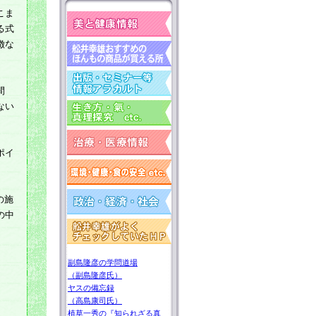
こま
る式
徴な
間
ない
ポイ
の施
の中
副島隆彦の学問道場
（副島隆彦氏）
ヤスの備忘録
（高島康司氏）
植草一秀の『知られざる真