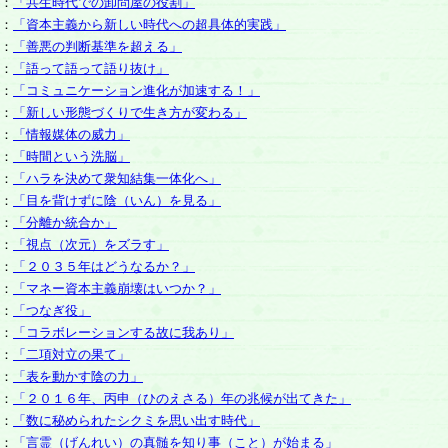
：
「共生時代での卸問屋の役割」
：
「資本主義から新しい時代への超具体的実践」
：
「善悪の判断基準を超える」
：
「語って語って語り抜け」
：
「コミュニケーション進化が加速する！」
：
「新しい形態づくりで生き方が変わる」
：
「情報媒体の威力」
：
「時間という洗脳」
：
「ハラを決めて衆知結集一体化へ」
：
「目を背けずに陰（いん）を見る」
：
「分離か統合か」
：
「視点（次元）をズラす」
：
「２０３５年はどうなるか？」
：
「マネー資本主義崩壊はいつか？」
：
「つなぎ役」
：
「コラボレーションする故に我あり」
：
「二項対立の果て」
：
「表を動かす陰の力」
：
「２０１６年、丙申（ひのえさる）年の兆候が出てきた」
：
「数に秘められたシクミを思い出す時代」
：
「言霊（げんれい）の真髄を知り事（こと）が始まる」