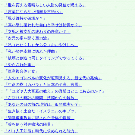
：
「世を変える素晴らしい人財の発信が燃える」
：
「言葉にならない情報を言語化」
：
「現状維持か破壊か？」
：
「高い壁に覆われた自由と幸せは錯覚か？」
：
「支配と被支配の終わりの序章か？」
：
「次元の扉を開く重力波」
：
「私（わたくし）から公（おおやけ）へ」
：
「私が舩井幸雄に惚れた理由」
：
「破壊と創造は同じタイミングでやってくる」
：
「やらされ仕事」
：
「軍産複合体と食」
：
「人のエゴレベルの変化が垣間見える、新世代の兆候」
：
「生命の樹（カバラ）と日本の至高、言霊」
：
「「ユダヤ人大富豪の教え」の真髄はどこにあるのか？」
：
「右回りの時計の時間…洗脳からの解放」
：
「あなたの目の前の現実は、仮想現実か？」
：
「生き抜く土台だ！イスラエルのキブツ」
：
「知識偏重教育に隠された身体の叡智」
：
「薬を使う対処療法の限界」
：
「AI（人工知能）時代に求められる能力」