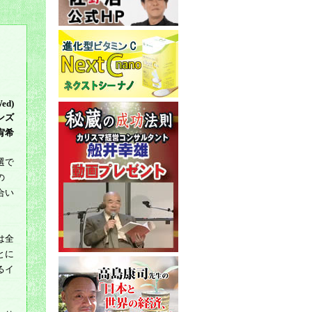
Wed)
ンズ
宥希
選で
の
合い
は全
とに
るイ