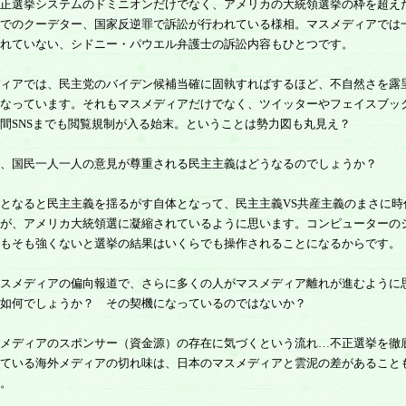
正選挙システムのドミニオンだけでなく、アメリカの大統領選挙の枠を超え
でのクーデター、国家反逆罪で訴訟が行われている様相。マスメディアでは
れていない、シドニー・パウエル弁護士の訴訟内容もひとつです。
ィアでは、民主党のバイデン候補当確に固執すればするほど、不自然さを露
なっています。それもマスメディアだけでなく、ツイッターやフェイスブッ
間SNSまでも閲覧規制が入る始末。ということは勢力図も丸見え？
、国民一人一人の意見が尊重される民主主義はどうなるのでしょうか？
となると民主主義を揺るがす自体となって、民主主義VS共産主義のまさに時
が、アメリカ大統領選に凝縮されているように思います。コンピューターの
もそも強くないと選挙の結果はいくらでも操作されることになるからです。
スメディアの偏向報道で、さらに多くの人がマスメディア離れが進むように
如何でしょうか？ その契機になっているのではないか？
メディアのスポンサー（資金源）の存在に気づくという流れ…不正選挙を徹
ている海外メディアの切れ味は、日本のマスメディアと雲泥の差があること
。