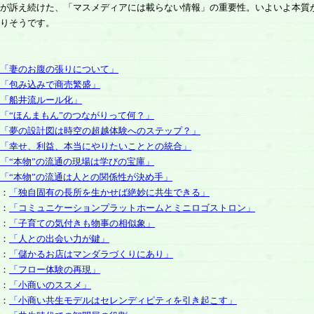
が訴え続けた、「マスメディアには載らない情報」の重要性。いよいよ本質
りそうです。
「妻のお腹の張りについて」
「包み込みで商売繁盛」
「船井流ルール化」
「“ほんまもん”のつながりって何？」
「夢の設計図は時空の超越体験へのステップ？」
「幸せ、利益、本当にやりたいこととの統合」
「“本物”の流通の現場は学びの宝庫」
「“本物”の流通は人との関係性が決め手」
：
「独自固有の長所を生かせば絶妙に共生できる」
：
「コミュニケーションプラットホームとミニロゴストロン」
：
「子育ての気付きも物事の相似象」
：
「人との出会い力が鍵」
：
「儲かるお店はマンダラづくりにあり」
：
「フロー体験の再現」
：
「小商いのススメ」
：
「小商い共生モデルはセレンディピティを引き起こす」