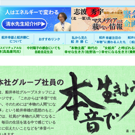
は、船井本社グループスタッフによ
ジです。 「これからは“本音”で生
い。そのためには“本物の人間”にな
事」という舩井幸雄の思想のもと、
では、社員が“本物の人間”になるこ
、毎日の生活を送る中で感じている
まに伝えたいことなどを“本音ベー
書：佐
ていきます。