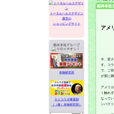
トータルヘルスデザイン
運営の
ショッピングサイト
アメ
今、皆さ
す。コラ
で、ご存
本物研究所
が実に興
アメリカ
く触れず
なってい
５１コラボ事業部
ンパクト
（（株）本物研究所）