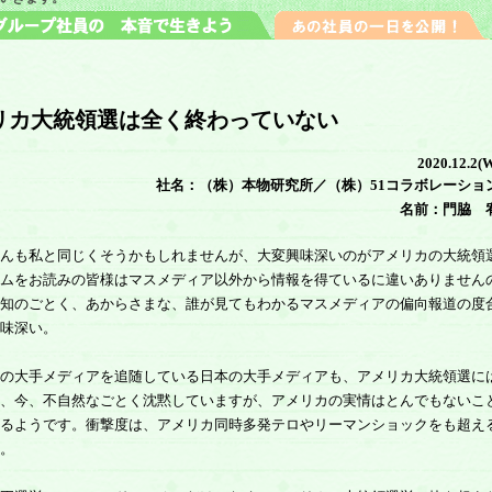
リカ大統領選は全く終わっていない
2020.12.2(
社名：（株）本物研究所／（株）51コラボレーショ
名前：門脇 
んも私と同じくそうかもしれませんが、大変興味深いのがアメリカの大統領
ムをお読みの皆様はマスメディア以外から情報を得ているに違いありません
知のごとく、あからさまな、誰が見てもわかるマスメディアの偏向報道の度
味深い。
の大手メディアを追随している日本の大手メディアも、アメリカ大統領選に
、今、不自然なごとく沈黙していますが、アメリカの実情はとんでもないこ
るようです。衝撃度は、アメリカ同時多発テロやリーマンショックをも超え
。