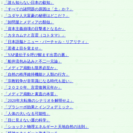
：
「誰も知らない日本の叡知」
：
「すべての諸問題の原因は「土」か？」
：
「ユダヤ人大富豪の秘密はどこだ？」
：
「卸問屋とメディアの類似」
：
「資本主義崩壊の目撃者となるか」
：
「カタカムナと言霊（コトタマ）」
：
「日本語脳とニュー・バーチャル・リアリティ」
：
「若者よ目を覚ませ」
：
「YAP遺伝子を呼び醒ます出雲の裏」
：
「船井流包み込みと不二一元論」
：
「メディア扇動も限界必至か」
：
「自然の秩序維持機能と人類の行方」
：
「宗教戦争が非常識になる時代も近い」
：
「２０２０年、言霊復興元年か」
：
「メディア扇動と素直の本質」
：
「2020年大転換のシナリオを解明せよ」
：
「プラシーボ効果とインフォデミック」
：
「人体の大いなる可能性」
：
「目に見えない運の科学」
：
「ショックと物理エネルギーと天地自然の法則」