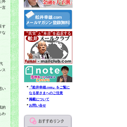
た外
一言
呈す
クな
代
シス
*
『舩井幸雄.com』をご覧に
思い
なる皆さまへのご注意
*
掲載について
*
お問い合せ
底的
もわ