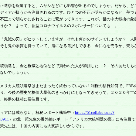
正選挙を報道すると、ムサシなどにも影響が出るのでしょうか。だから、ど
ディアが扱うかも注目されるのです。ひとつの不正が明らかになると、芋づ
不正まで明らかにされることに繋がってきます。これが、世の中大転換の象
うか？ よって、新型コロナウイルスのスポンサーについても…。
「鬼滅の刃」がヒットしていますが、それも何かのサインでしょうか？ 人
そも鬼の素質を持っていて、鬼になる選択もできる…金に心を売るか、売ら
統領選も、金と権威と地位などで買われた人が加担した…？ そのあたりも
ないでしょうか。
メリカ大統領選挙はまだまったく終わっていない！利権の移行如何で、FRB
り、今後の歴史的株価大暴落のきっかけにもなってきそうで、２０２０年世
、終盤の様相に要注目です。
ィアには載らない、極秘レポート執筆中（
https://51collabo.com/?
a0911
）の北一策先生の番外編レポート「アメリカ大統領選の裏」にも注目で
策先生は、中国の内実にも大変詳しいからです。