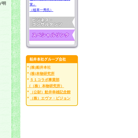
が明
実』
（植草一秀氏）
* (株)船井本社
*
(株)本物研究所
*
５１コラボ事業部
（（株）本物研究所）
*
（公財）舩井幸雄記念館
*
（株）エヴァ・ビジョン