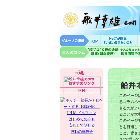
このページ
るコラムペー
きるのがよ
ることが大
はじめての方も
このページ
安心して話せる
とを目指し
波動の体験会
こと、皆さ
ス”で語っ