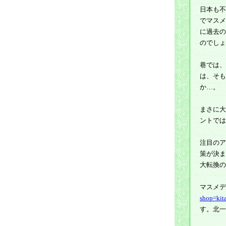
日本も不
でマスメ
に過去の
のでしょ
巷では、
は、そも
か…。
まさに大
ントでは
注目のア
策が決ま
大転換の
マスメデ
shop=kit
す。北一