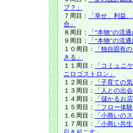
プ？」
７周目：
「幸せ、利益
合」
８周目：
「“本物”の流
９周目：
「“本物”の流
１０周目：
「独自固有の
きる」
１１周目：
「コミュニ
ニロゴストロン」
１２周目：
「子育ての気
１３周目：
「人との出会
１４周目：
「儲かるお
１５周目：
「フロー体験
１６周目：
「小商いの
１７周目：
「小商い共
引き起こす」