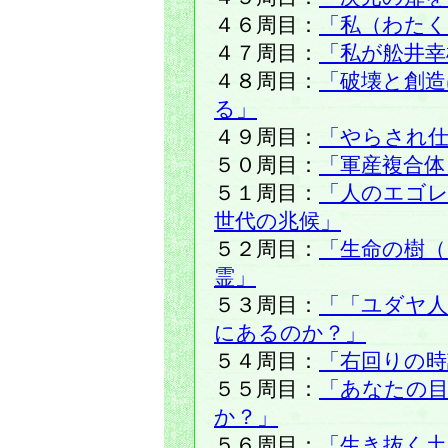
４６周目：
「私（わた
４７周目：
「私が舩井幸
４８周目：
「破壊と創
る」
４９周目：
「やらされ仕
５０周目：
「軍産複合体
５１周目：
「人のエゴ
世代の兆候」
５２周目：
「生命の樹（
霊」
５３周目：
「「ユダヤ人
にあるのか？」
５４周目：
「右回りの時
５５周目：
「あなたの目
か？」
５６周目：
「生き抜く