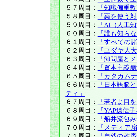
５７周目：
「知識偏重教
５８周目：
「薬を使う対
５９周目：
「AI（人工
６０周目：
「誰も知らな
６１周目：
「すべての諸
６２周目：
「ユダヤ人大
６３周目：
「卸問屋とメ
６４周目：
「資本主義崩
６５周目：
「カタカム
６６周目：
「日本語脳
ティ」
６７周目：
「若者よ目を
６８周目：
「YAP遺伝
６９周目：
「船井流包み
７０周目：
「メディア扇
７１周目：
「自然の秩序