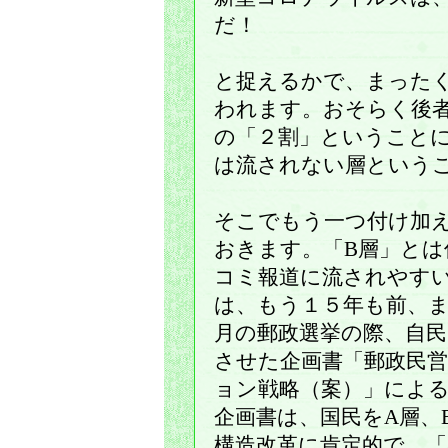
だ！
と捉えるかで、まった
われます。おそらく後
の「２割」ということ
は流されない層という
そこでもう一つ付け加え
おきます。「B層」とは
コミ報道に流されやす
は、もう１５年も前、
月の郵政選挙の際、自
させた企画書「郵政民
ョン戦略（案）」によ
企画書は、国民をA層、
構造改革に肯定的で、