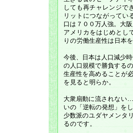
しても再チャレンジで
リットにつながってい
口は７００万人強。大
アメリカをはじめとし
りの労働生産性は日本
今後、日本は人口減少
の人口規模で勝負する
生産性を高めることが
を見ると明らか。
大衆扇動に流されない
いの「逆転の発想」を
少数派のユダヤメンタ
るのです。