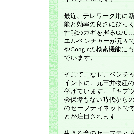
最近、テレワーク用に
能と効率の良さにびっ
性能のカギを握るCPU…
エルベンチャーが元々
やGoogleの検索機能
でいます。
そこで、なぜ、ベンチ
イントに、元三井物産
挙げています。「キブ
会保障もない時代から
のセーフティネットで
とが注目されます。
生きる食のセーフティ