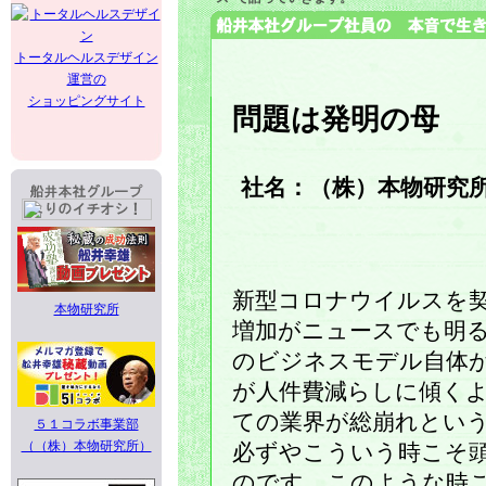
トータルヘルスデザイン
運営の
ショッピングサイト
問題は発明の母
社名：（株）本物研究所
新型コロナウイルスを
本物研究所
増加がニュースでも明
のビジネスモデル自体
が人件費減らしに傾く
ての業界が総崩れという
５１コラボ事業部
（（株）本物研究所）
必ずやこういう時こそ
のです。このような時