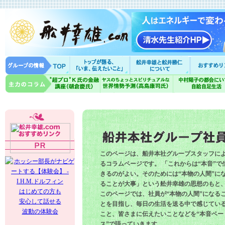
このページは、船井本社グループスタッフに
るコラムページです。 「これからは“本音”で
きるのがよい。そのためには“本物の人間”に
ることが大事」という舩井幸雄の思想のもと
はじめての方も
このページでは、社員が“本物の人間”になる
安心して話せる
とを目指し、毎日の生活を送る中で感じてい
波動の体験会
こと、皆さまに伝えたいことなどを“本音ベー
ス”で語っていきます。