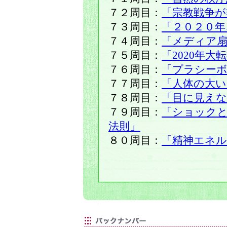
７２周目：
「宗教戦争が
７３周目：
「２０２０年
７４周目：
「メディア扇
７５周目：
「2020年
７６周目：
「プラシー
７７周目：
「人体の大い
７８周目：
「目に見えな
７９周目：
「ショック
法則」
８０周目：
「精神エネル