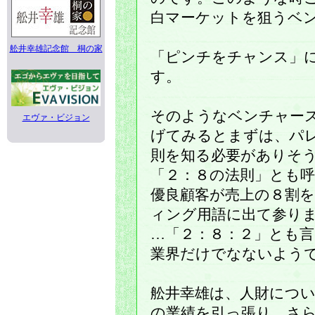
白マーケットを狙うベ
舩井幸雄記念館 桐の家
「ピンチをチャンス」
す。
そのようなベンチャー
エヴァ・ビジョン
げてみるとまずは、パ
則を知る必要がありそ
「２：８の法則」とも
優良顧客が売上の８割
ィング用語に出て参り
…「２：８：２」とも
業界だけでなないよう
舩井幸雄は、人財につ
の業績を引っ張り、さ