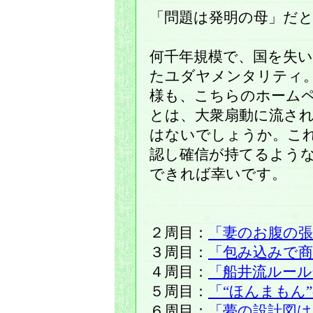
「問題は発明の母」だ
何千年規模で、国を失
たユダヤメンタリティ
様も、こちらのホーム
とは、大衆扇動に流さ
はないでしょうか。こ
認し確信が持てるよう
できれば幸いです。
２周目：
「妻のお腹の
３周目：
「包み込みで商
４周目：
「船井流ルール
５周目：
「“ほんまもん
６周目：
「夢の設計図は