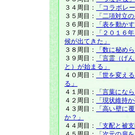
３４周目：
「コラボレ
３５周目：
「二項対立の
３６周目：
「表を動かす
３７周目：
「２０１６年
候が出てきた」
３８周目：
「数に秘め
３９周目：
「言霊（げん
と）が始まる」
４０周目：
「世を変える
る」
４１周目：
「言葉になら
４２周目：
「現状維持か
４３周目：
「高い壁に覆
か？」
４４周目：
「支配と被支
４５周目：
「次元の扉を