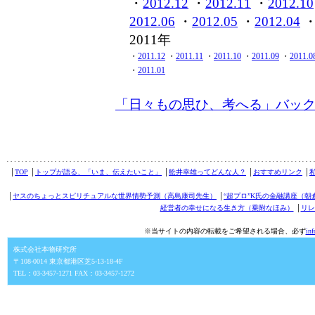
・
2012.12
・
2012.11
・
2012.10
2012.06
・
2012.05
・
2012.04
2011年
・
2011.12
・
2011.11
・
2011.10
・
2011.09
・
2011.0
・
2011.01
「日々もの思ひ、考へる」バッ
│
TOP
│
トップが語る、「いま、伝えたいこと」
│
舩井幸雄ってどんな人？
│
おすすめリンク
│
│
ヤスのちょっとスピリチュアルな世界情勢予測（高島康司先生）
│
“超プロ”K氏の金融講座（朝
経営者の幸せになる生き方（乗附なほみ）
│
リレ
※当サイトの内容の転載をご希望される場合、必ず
in
株式会社本物研究所
〒108-0014 東京都港区芝5-13-18-4F
TEL：03-3457-1271 FAX：03-3457-1272