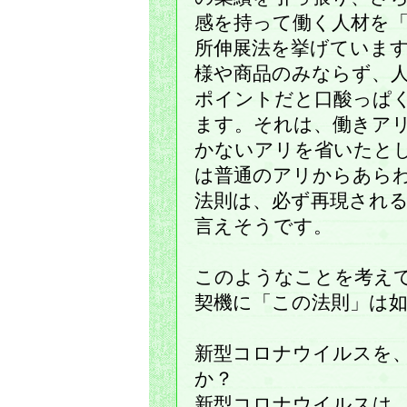
感を持って働く人材を
所伸展法を挙げていま
様や商品のみならず、
ポイントだと口酸っぱ
ます。それは、働きア
かないアリを省いたと
は普通のアリからあら
法則は、必ず再現され
言えそうです。
このようなことを考え
契機に「この法則」は
新型コロナウイルスを
か？
新型コロナウイルスは