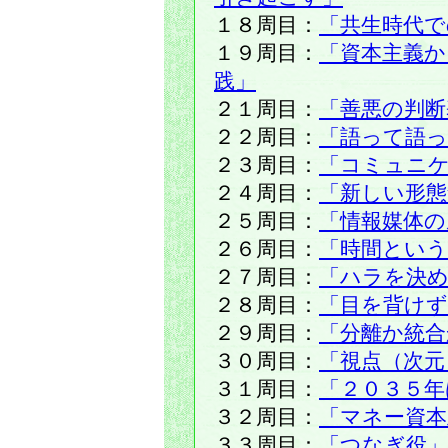
１８周目：
「共生時代で
１９周目：
「資本主義か
践」
２１周目：
「善悪の判断
２２周目：
「語って語っ
２３周目：
「コミュニ
２４周目：
「新しい形
２５周目：
「情報媒体の
２６周目：
「時間という
２７周目：
「ハラを決め
２８周目：
「目を背けず
２９周目：
「分離か統合
３０周目：
「視点（次元
３１周目：
「２０３５年
３２周目：
「マネー資本
３３周目：
「つなぎ役」